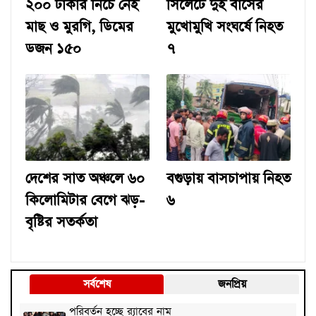
২০০ টাকার নিচে নেই
সিলেটে দুই বাসের
মাছ ও মুরগি, ডিমের
মুখোমুখি সংঘর্ষে নিহত
ডজন ১৫০
৭
দেশের সাত অঞ্চলে ৬০
বগুড়ায় বাসচাপায় নিহত
কিলোমিটার বেগে ঝড়-
৬
বৃষ্টির সতর্কতা
সর্বশেষ
জনপ্রিয়
পরিবর্তন হচ্ছে র‌্যাবের নাম