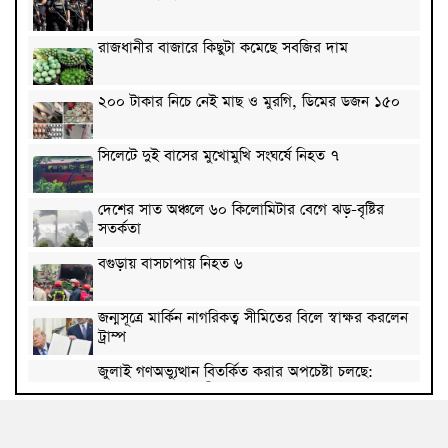
রাজধানীর বাজারে কিছুটা কমেছে সবজির দাম
২০০ টাকার নিচে নেই মাছ ও মুরগি, ডিমের ডজন ১৫০
সিলেটে দুই বাসের মুখোমুখি সংঘর্ষে নিহত ৭
দেশের সাত অঞ্চলে ৬০ কিলোমিটার বেগে ঝড়-বৃষ্টির
সতর্কতা
বগুড়ায় বাসচাপায় নিহত ৬
জন্মসূত্রে মার্কিন নাগরিকত্ব সীমিতের বিলে স্বাক্ষর করলেন
ট্রাম্প
জুলাই গণঅভ্যুত্থান বিতর্কিত করার অপচেষ্টা চলছে:
সমাজকল্যাণ প্রতিমন্ত্রী
২৪ ঘণ্টায় ডেঙ্গু নিয়ে হাসপাতালে ভর্তি ৪৭১