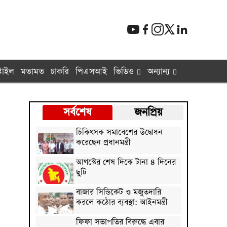
টাইল
মতামত
চাকরি
পিএসআই
ভিডিও
অন্যান্য
সর্বশেষ
জনপ্রিয়
চিকিৎসক সমাবেশের উদ্বোধন
করেছেন প্রধানমন্ত্রী
আগস্টের শেষ দিকে টানা ৪ দিনের
ছুটি
বাজার সিন্ডিকেট ও মজুতদারি
করলে কঠোর ব্যবস্থা: আইনমন্ত্রী
ফিফা সভাপতির বিরুদ্ধে এবার