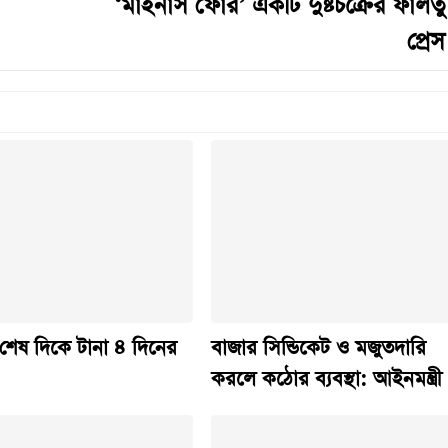
‘মাইনাস ফোর’ একটি দুষ্টচক্রের ফালতু
প্রে
শেষ দিকে টানা ৪ দিনের
বাজার সিন্ডিকেট ও মজুতদারি
করলে কঠোর ব্যবস্থা: আইনমন্ত্রী