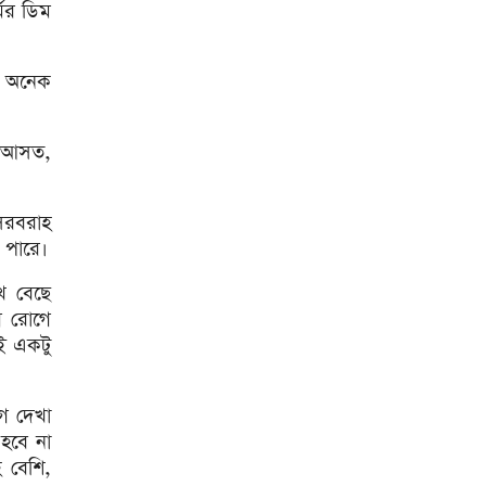
মের ডিম
গেছে?: স্বরাষ্ট্রমন্ত্রী
হাসিনার কোনো বক্তব্যই ভারত
সরকার সমর্থন করে না :
য় অনেক
জয়সওয়াল
গণমাধ্যম শক্তিশালী হলেই গণতন্ত্র
শক্তিশালী হবে : স্থানীয় সরকারমন্ত্রী
ু আসত,
‘ফিরে এসে আইনের মুখোমুখি
হবেন’: আইনমন্ত্রী
সরবরাহ
 পারে৷
পরিবর্তন হচ্ছে র‌্যাবের নাম
ে বেছে
রাজধানীর বাজারে কিছুটা কমেছে
ি রোগে
সবজির দাম
ই একটু
২০০ টাকার নিচে নেই মাছ ও
মুরগি, ডিমের ডজন ১৫০
োগ দেখা
হবে না
সিলেটে দুই বাসের মুখোমুখি
সংঘর্ষে নিহত ৭
 বেশি,