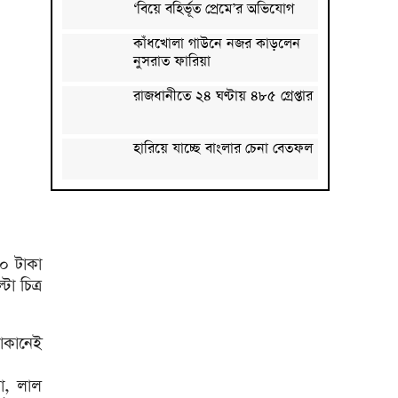
‘বিয়ে বহির্ভূত প্রেমে’র অভিযোগ
কাঁধখোলা গাউনে নজর কাড়লেন
নুসরাত ফারিয়া
রাজধানীতে ২৪ ঘণ্টায় ৪৮৫ গ্রেপ্তার
হারিয়ে যাচ্ছে বাংলার চেনা বেতফল
সোনার দাম ভ‌রি‌তে বাড়ল ৪ হাজার
৩৭৪ টাকা
জাপানে শক্তিশালী টাইফুনের
০ টাকা
আঘাতের আশঙ্কা, ৫০০ ফ্লাইট
ো চিত্র
বাতিল
গ্রিসের উপকূলে ২ শতাধিক
অভিবাসী উদ্ধার, বেশিরভাগই
দোকানেই
বাংলাদেশি
কিসের হাসিনা? কোথায় বক্তব্য
কা, লাল
দিয়েছে? তার চেহারা কি দেখা