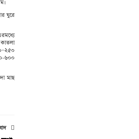
কম৷
দেশের সাত অঞ্চলে ৬০
কিলোমিটার বেগে ঝড়-বৃষ্টির
ার ঘুরে
সতর্কতা
বগুড়ায় বাসচাপায় নিহত ৬
রমধ্যে
 কাতলা
জন্মসূত্রে মার্কিন নাগরিকত্ব
৮০–২৫০
সীমিতের বিলে স্বাক্ষর করলেন
০০-৬০০
ট্রাম্প
জুলাই গণঅভ্যুত্থান বিতর্কিত করার
অপচেষ্টা চলছে: সমাজকল্যাণ
দা মাছ
প্রতিমন্ত্রী
২৪ ঘণ্টায় ডেঙ্গু নিয়ে হাসপাতালে
ভর্তি ৪৭১
ঢাকাসহ ১০ অঞ্চলে ঝড়বৃষ্টির
আভাস
উন্নত দেশগুলোতে চাকরি হারানোর
বাদ
ঝুঁকি তিন গুণ বেশি : বিশ্বব্যাংক