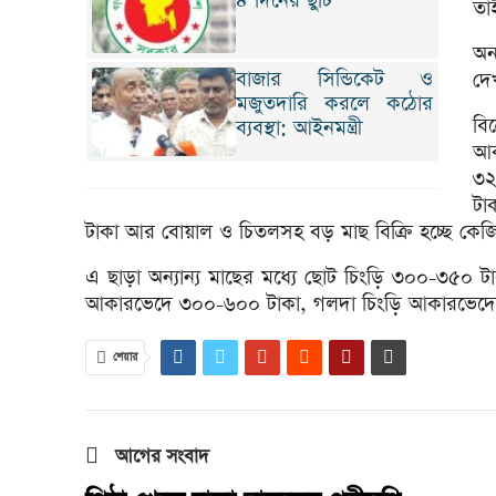
৪ দিনের ছুটি
তা
অন
বাজার সিন্ডিকেট ও
দে
মজুতদারি করলে কঠোর
বি
ব্যবস্থা: আইনমন্ত্রী
আক
৩২
টা
টাকা আর বোয়াল ও চিতলসহ বড় মাছ বিক্রি হচ্ছে কেজ
এ ছাড়া অন্যান্য মাছের মধ্যে ছোট চিংড়ি ৩০০-৩৫০
আকারভেদে ৩০০-৬০০ টাকা, গলদা চিংড়ি আকারভেদে ৬
শেয়ার
আগের সংবাদ