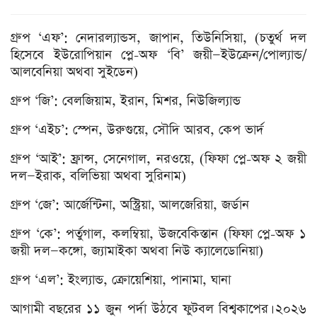
গ্রুপ ‘এফ’: নেদারল‍্যান্ডস, জাপান, তিউনিসিয়া, (চতুর্থ দল
হিসেবে ইউরোপিয়ান প্লে-অফ ‘বি’ জয়ী—ইউক্রেন/পোল্যান্ড/
আলবেনিয়া অথবা সুইডেন)
গ্রুপ ‘জি’: বেলজিয়াম, ইরান, মিশর, নিউজিল‍্যান্ড
গ্রুপ ‘এইচ’: স্পেন, উরুগুয়ে, সৌদি আরব, কেপ ভার্দ
গ্রুপ ‘আই’: ফ্রান্স, সেনেগাল, নরওয়ে, (ফিফা প্লে-অফ ২ জয়ী
দল—ইরাক, বলিভিয়া অথবা সুরিনাম)
গ্রুপ ‘জে’: আর্জেন্টিনা, অস্ট্রিয়া, আলজেরিয়া, জর্ডান
গ্রুপ ‘কে’: পর্তুগাল, কলম্বিয়া, উজবেকিস্তান (ফিফা প্লে-অফ ১
জয়ী দল—কঙ্গো, জ্যামাইকা অথবা নিউ ক্যালেডোনিয়া)
গ্রুপ ‘এল’: ইংল‍্যান্ড, ক্রোয়েশিয়া, পানামা, ঘানা
আগামী বছরের ১১ জুন পর্দা উঠবে ফুটবল বিশ্বকাপের। ২০২৬