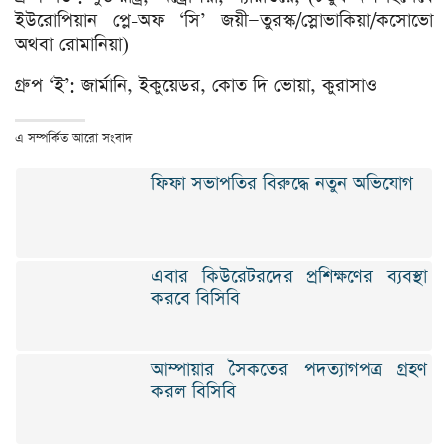
ইউরোপিয়ান প্লে-অফ ‘সি’ জয়ী—তুরস্ক/স্লোভাকিয়া/কসোভো
অথবা রোমানিয়া)
গ্রুপ ‘ই’: জার্মানি, ইকুয়েডর, কোত দি ভোয়া, কুরাসাও
এ সম্পর্কিত আরো সংবাদ
ফিফা সভাপতির বিরুদ্ধে নতুন অভিযোগ
এবার কিউরেটরদের প্রশিক্ষণের ব্যবস্থা
করবে বিসিবি
আম্পায়ার সৈকতের পদত্যাগপত্র গ্রহণ
করল বিসিবি