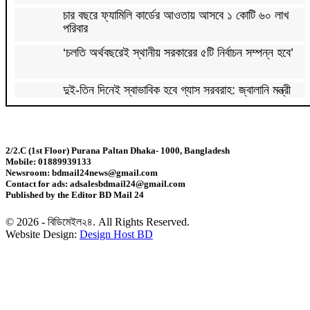
চার বছরে ফ্যামিলি কার্ডের আওতায় আসবে ১ কোটি ৬০ লাখ
পরিবার
‘চলতি অর্থবছরেই স্থানীয় সরকারের ৫টি নির্বাচন সম্পন্ন হবে’
দুই-তিন দিনেই স্বাভাবিক হবে গ্যাস সরবরাহ: জ্বালানি মন্ত্রী
মহেশখালী থেকে গ্যাস সরবরাহ বাড়ল
2/2.C (1st Floor) Purana Paltan Dhaka- 1000, Bangladesh
Mobile: 01889939133
স্বর্ণ খাতকে বৈধ-জবাবদিহিমূলক শিল্পে রূপান্তরের উদ্যোগ
Newsroom: bdmail24news@gmail.com
Contact for ads: adsalesbdmail24@gmail.com
Published by the Editor BD Mail 24
হামে ২৪ ঘণ্টায় আক্রান্ত ৮৬০, মৃত্যু ৬
© 2026 - বিডিমেইল২৪. All Rights Reserved.
Website Design:
Design Host BD
শিকল ভেঙেছি গণতন্ত্র প্রতিষ্ঠায়: তথ্যমন্ত্রী
২০ আগস্ট রাষ্ট্রপতি নির্বাচন