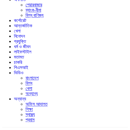
শেয়ারবাজার
ব্যাংক-বীমা
বিশ্ব বাণিজ্য
কর্পোরেট
আন্তর্জাতিক
খেলা
বিনোদন
প্রযুক্তি
ধর্ম ও জীবন
লাইফস্টাইল
মতামত
চাকরি
পিএসআই
ভিডিও
বাংলাদেশ
বিশ্ব
খেলা
অন্যান্য
অন্যান্য
অফিস আদালত
শিক্ষা
স্বাস্থ্য
প্রবাস