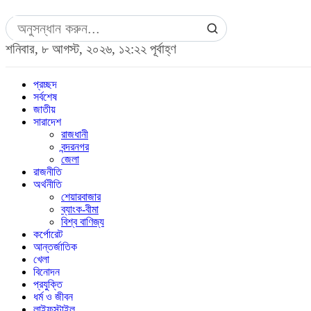
শনিবার, ৮ আগস্ট, ২০২৬, ১২:২২ পূর্বাহ্ণ
প্রচ্ছদ
সর্বশেষ
জাতীয়
সারাদেশ
রাজধানী
বন্দরনগর
জেলা
রাজনীতি
অর্থনীতি
শেয়ারবাজার
ব্যাংক-বীমা
বিশ্ব বাণিজ্য
কর্পোরেট
আন্তর্জাতিক
খেলা
বিনোদন
প্রযুক্তি
ধর্ম ও জীবন
লাইফস্টাইল