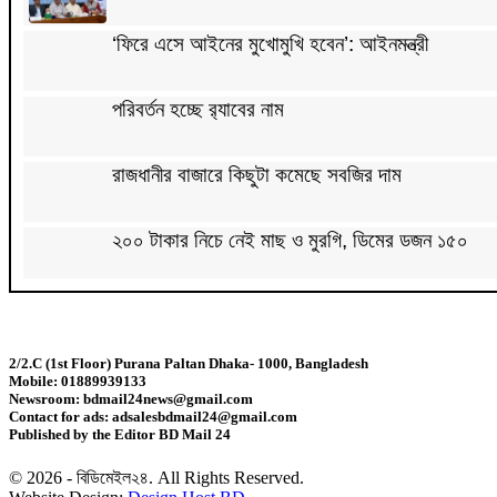
‘ফিরে এসে আইনের মুখোমুখি হবেন’: আইনমন্ত্রী
পরিবর্তন হচ্ছে র‌্যাবের নাম
রাজধানীর বাজারে কিছুটা কমেছে সবজির দাম
২০০ টাকার নিচে নেই মাছ ও মুরগি, ডিমের ডজন ১৫০
সিলেটে দুই বাসের মুখোমুখি সংঘর্ষে নিহত ৭
2/2.C (1st Floor) Purana Paltan Dhaka- 1000, Bangladesh
দেশের সাত অঞ্চলে ৬০ কিলোমিটার বেগে ঝড়-বৃষ্টির সতর্কত
Mobile: 01889939133
Newsroom: bdmail24news@gmail.com
Contact for ads: adsalesbdmail24@gmail.com
বগুড়ায় বাসচাপায় নিহত ৬
Published by the Editor BD Mail 24
© 2026 - বিডিমেইল২৪. All Rights Reserved.