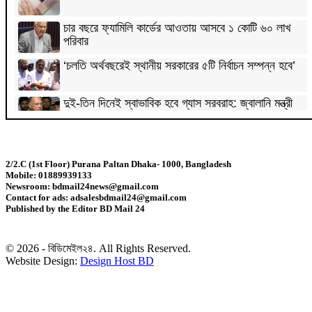
চার বছরে ফ্যামিলি কার্ডের আওতায় আসবে ১ কোটি ৬০ লাখ
পরিবার
‘চলতি অর্থবছরেই স্থানীয় সরকারের ৫টি নির্বাচন সম্পন্ন হবে’
দুই-তিন দিনেই স্বাভাবিক হবে গ্যাস সরবরাহ: জ্বালানি মন্ত্রী
মহেশখালী থেকে গ্যাস সরবরাহ বাড়ল
2/2.C (1st Floor) Purana Paltan Dhaka- 1000, Bangladesh
Mobile: 01889939133
স্বর্ণ খাতকে বৈধ-জবাবদিহিমূলক শিল্পে রূপান্তরের উদ্যোগ
Newsroom: bdmail24news@gmail.com
Contact for ads: adsalesbdmail24@gmail.com
Published by the Editor BD Mail 24
হামে ২৪ ঘণ্টায় আক্রান্ত ৮৬০, মৃত্যু ৬
© 2026 - বিডিমেইল২৪. All Rights Reserved.
শিকল ভেঙেছি গণতন্ত্র প্রতিষ্ঠায়: তথ্যমন্ত্রী
Website Design:
Design Host BD
২০ আগস্ট রাষ্ট্রপতি নির্বাচন