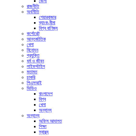
জেলা
রাজনীতি
অর্থনীতি
শেয়ারবাজার
ব্যাংক-বীমা
বিশ্ব বাণিজ্য
কর্পোরেট
আন্তর্জাতিক
খেলা
বিনোদন
প্রযুক্তি
ধর্ম ও জীবন
লাইফস্টাইল
মতামত
চাকরি
পিএসআই
ভিডিও
বাংলাদেশ
বিশ্ব
খেলা
অন্যান্য
অন্যান্য
অফিস আদালত
শিক্ষা
স্বাস্থ্য