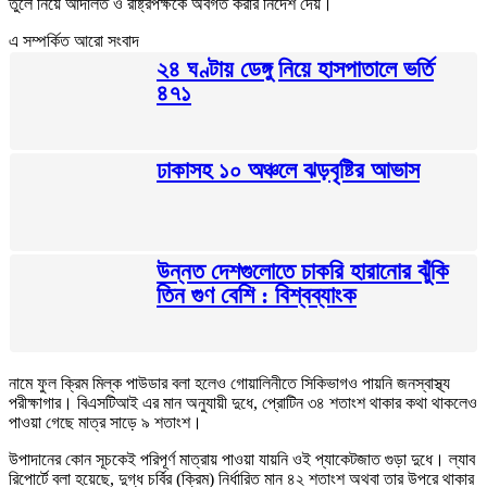
তুলে নিয়ে আদালত ও রাষ্ট্রপক্ষকে অবগত করার নির্দেশ দেয়।
এ সম্পর্কিত আরো সংবাদ
২৪ ঘণ্টায় ডেঙ্গু নিয়ে হাসপাতালে ভর্তি
৪৭১
ঢাকাসহ ১০ অঞ্চলে ঝড়বৃষ্টির আভাস
উন্নত দেশগুলোতে চাকরি হারানোর ঝুঁকি
তিন গুণ বেশি : বিশ্বব্যাংক
নামে ফুল ক্রিম মিল্ক পাউডার বলা হলেও গোয়ালিনীতে সিকিভাগও পায়নি জনস্বাস্থ্য
পরীক্ষাগার। বিএসটিআই এর মান অনুযায়ী দুধে, প্রোটিন ৩৪ শতাংশ থাকার কথা থাকলেও
পাওয়া গেছে মাত্র সাড়ে ৯ শতাংশ।
উপাদানের কোন সূচকেই পরিপূর্ণ মাত্রায় পাওয়া যায়নি ওই প্যাকেটজাত গুড়া দুধে। ল্যাব
রিপোর্টে বলা হয়েছে, দুগ্ধ চর্বির (ক্রিম) নির্ধারিত মান ৪২ শতাংশ অথবা তার উপরে থাকার