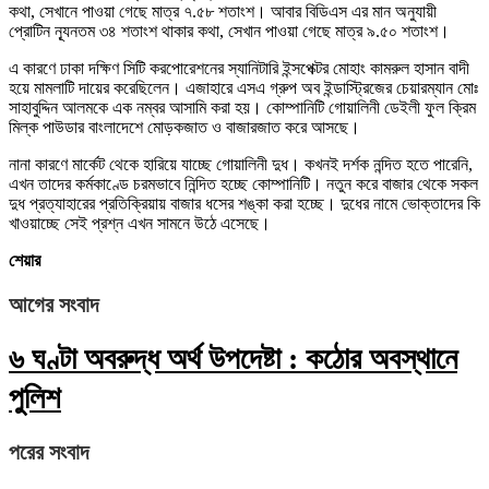
কথা, সেখানে পাওয়া গেছে মাত্র ৭.৫৮ শতাংশ। আবার বিডিএস এর মান অনুযায়ী
প্রোটিন ন্যূনতম ৩৪ শতাংশ থাকার কথা, সেখান পাওয়া গেছে মাত্র ৯.৫০ শতাংশ।
এ কারণে ঢাকা দক্ষিণ সিটি করপোরেশনের স্যানিটারি ইন্সপেক্টর মোহাং কামরুল হাসান বাদী
হয়ে মামলাটি দায়ের করেছিলেন। এজাহারে এসএ গ্রুপ অব ইন্ডাস্ট্রিজের চেয়ারম্যান মোঃ
সাহাবুদ্দিন আলমকে এক নম্বর আসামি করা হয়। কোম্পানিটি গোয়ালিনী ডেইলী ফুল ক্রিম
মিল্ক পাউডার বাংলাদেশে মোড়কজাত ও বাজারজাত করে আসছে।
নানা কারণে মার্কেট থেকে হারিয়ে যাচ্ছে গোয়ালিনী দুধ। কখনই দর্শক নন্দিত হতে পারেনি,
এখন তাদের কর্মকাণ্ডে চরমভাবে নিন্দিত হচ্ছে কোম্পানিটি। নতুন করে বাজার থেকে সকল
দুধ প্রত্যাহারের প্রতিক্রিয়ায় বাজার ধসের শঙ্কা করা হচ্ছে। দুধের নামে ভোক্তাদের কি
খাওয়াচ্ছে সেই প্রশ্ন এখন সামনে উঠে এসেছে।
শেয়ার
আগের সংবাদ
৬ ঘণ্টা অবরুদ্ধ অর্থ উপদেষ্টা : কঠোর অবস্থানে
পুলিশ
পরের সংবাদ