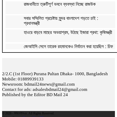
রাজধানীতে ত্রুটিপূর্ণ ভবনে ব্যবস্থা নিচ্ছে রাজউক
সবার সম্মিলিত প্রচেষ্টায় সুন্দর বাংলাদেশ গড়তে চাই :
প্রধানমন্ত্রী
হাওরে বাড়বে মাছের অভয়াশ্রম, উঠছে ইজারা প্রথা: কৃষিমন্ত্রী
জেআইসি সেলে তারেক রহমানকেও নির্যাতন করা হয়েছিল : চিফ
প্রসিকিউটর
পাকিস্তানে রপ্তানি হবে বাংলাদেশের আনারস
2/2.C (1st Floor) Purana Paltan Dhaka- 1000, Bangladesh
২০২৭ সালের রমজান ও ঈদের সম্ভাব্য তারিখ জানা গেল
Mobile: 01889939133
Newsroom: bdmail24news@gmail.com
‘শেখ হাসিনা কার্ড’ নিয়ে ভারত বন্ধুত্ব চাইতে পারে না:
Contact for ads: adsalesbdmail24@gmail.com
স্বরাষ্ট্রমন্ত্রী
Published by the Editor BD Mail 24
সাড়ে ৬ বছরে মোটরসাইকেল দুর্ঘটনায় নিহত ১৫ হাজার ৭১২
জন
© 2026 - বিডিমেইল২৪. All Rights Reserved.
প্রকল্পের ধীর বাস্তবায়নই অর্থনৈতিক অগ্রগতির বাধা: অর্থ