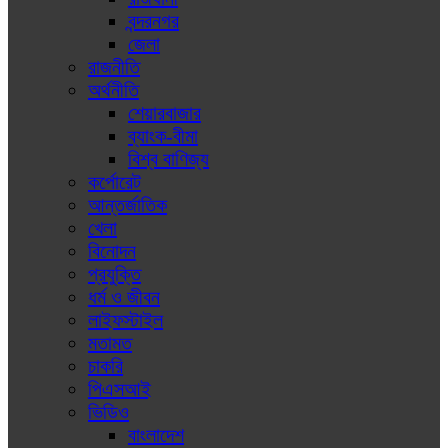
বন্দরনগর
জেলা
রাজনীতি
অর্থনীতি
শেয়ারবাজার
ব্যাংক-বীমা
বিশ্ব বাণিজ্য
কর্পোরেট
আন্তর্জাতিক
খেলা
বিনোদন
প্রযুক্তি
ধর্ম ও জীবন
লাইফস্টাইল
মতামত
চাকরি
পিএসআই
ভিডিও
বাংলাদেশ