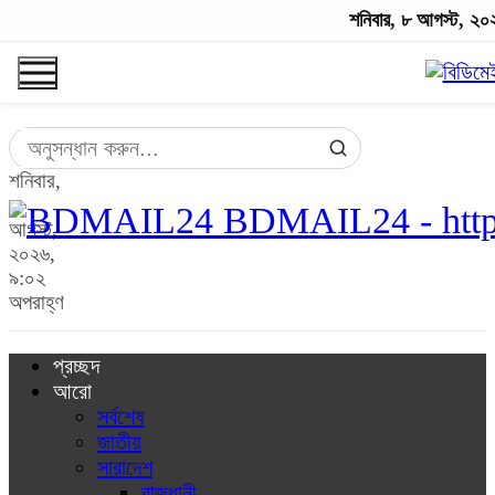
শনিবার, ৮ আগস্ট, ২০
শনিবার,
৮
BDMAIL24 - http
আগস্ট,
২০২৬,
৯:০২
অপরাহ্ণ
প্রচ্ছদ
আরো
সর্বশেষ
জাতীয়
সারাদেশ
রাজধানী