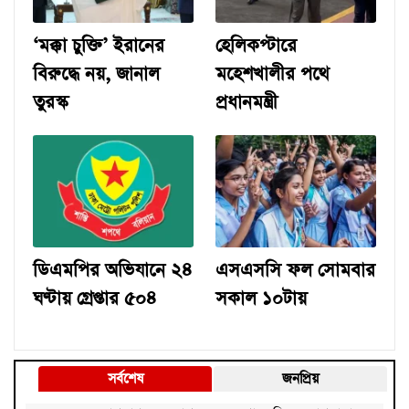
‘মক্কা চুক্তি’ ইরানের
হেলিকপ্টারে
বিরুদ্ধে নয়, জানাল
মহেশখালীর পথে
তুরস্ক
প্রধানমন্ত্রী
ডিএমপির অভিযানে ২৪
এসএসসি ফল সোমবার
ঘণ্টায় গ্রেপ্তার ৫০৪
সকাল ১০টায়
সর্বশেষ
জনপ্রিয়