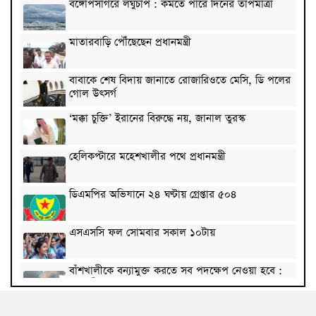
বঙ্গোপসাগরে লঘুচাপ : কমতে পারে দিনের তাপমাত্রা
মাতারবাড়ি পৌঁছেছেন প্রধানমন্ত্রী
বাবাকে শেষ বিদায় জানাতে রোজারিওতে মেসি, ডি পলের
গোল উৎসর্গ
‘মক্কা চুক্তি’ ইরানের বিরুদ্ধে নয়, জানাল তুরস্ক
হেলিকপ্টারে মহেশখালীর পথে প্রধানমন্ত্রী
ডিএমপির অভিযানে ২৪ ঘণ্টায় গ্রেপ্তার ৫০৪
এসএসসি ফল সোমবার সকাল ১০টায়
বাঁশখালীকে বন্যামুক্ত করতে সব পদক্ষেপ নেওয়া হবে :
ত্রাণমন্ত্রী
কমেছে কাঁচা মরিচের দাম, পেঁয়াজ ৭০ টাকা কেজি