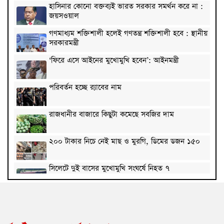
হাসিনার কোনো বক্তব্যই ভারত সরকার সমর্থন করে না :
জয়সওয়াল
গণমাধ্যম শক্তিশালী হলেই গণতন্ত্র শক্তিশালী হবে : স্থানীয়
সরকারমন্ত্রী
‘ফিরে এসে আইনের মুখোমুখি হবেন’: আইনমন্ত্রী
পরিবর্তন হচ্ছে র‌্যাবের নাম
রাজধানীর বাজারে কিছুটা কমেছে সবজির দাম
২০০ টাকার নিচে নেই মাছ ও মুরগি, ডিমের ডজন ১৫০
সিলেটে দুই বাসের মুখোমুখি সংঘর্ষে নিহত ৭
দেশের সাত অঞ্চলে ৬০ কিলোমিটার বেগে ঝড়-বৃষ্টির
সতর্কতা
বগুড়ায় বাসচাপায় নিহত ৬