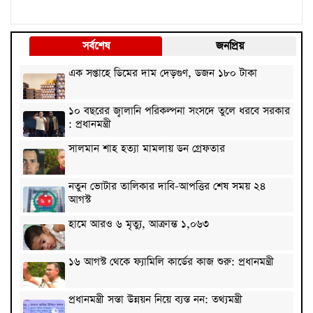
সর্বশেষ
জনপ্রিয়
এক সপ্তাহে ডিমের দাম দেড়গুণ, ডজন ১৮০ টাকা
১০ বছরের জ্বালানি পরিকল্পনা সংসদে তুলে ধরবে সরকার
: প্রধানমন্ত্রী
সালমান শাহ হত্যা মামলায় ডন গ্রেফতার
নতুন ভোটার তালিকার দাবি-আপত্তির শেষ সময় ২৪
আগস্ট
হামে আরও ৬ মৃত্যু, আক্রান্ত ১,০৬৩
১৬ আগস্ট থেকে ফ্যামিলি কার্ডের কাজ শুরু: প্রধানমন্ত্রী
প্রধানমন্ত্রী সস্তা উন্নয়ন নিয়ে ব্যস্ত নন: তথ্যমন্ত্রী