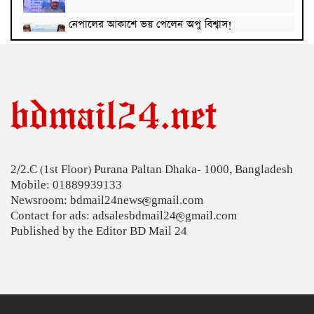
নেপালের আকাশে ভয় পেলেন অপু বিশ্বাস!
কাঠগোলাপ: সৌন্দর্য আর সুবাসের এক মায়াবী ফুল
দেশে মহামারি আকার ধারণ করেছে প্রাইভেট টিউশন: ববি
হাজ্জাজ
রাষ্ট্রপতি প্রার্থী ঘোষণা করল ১১ দল
2/2.C (1st Floor) Purana Paltan Dhaka- 1000, Bangladesh
রাষ্ট্রপতি নির্বাচনে বিএনপির দুই মনোনয়নপত্র সংগ্রহ
Mobile: 01889939133
Newsroom: bdmail24news@gmail.com
৭,৫০০ এমএএইচ ব্যাটারিতে শাওমির নতুন রেডমি ১৭
Contact for ads: adsalesbdmail24@gmail.com
Published by the Editor BD Mail 24
ইস্ট ওয়েস্ট মেডিকেল-ঢাকা রিজেন্সির মধ্যে সমঝোতা
স্মারক
বঙ্গোপসাগরে লঘুচাপ : কমতে পারে দিনের তাপমাত্রা