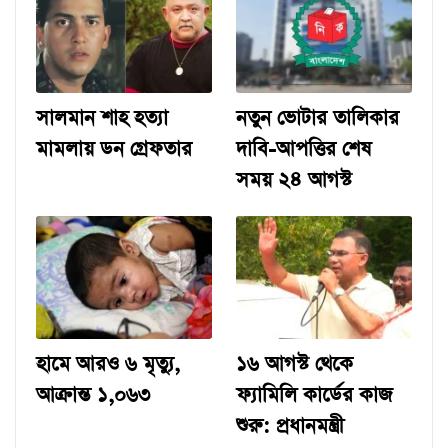
সালমান শাহ হত্যা
নতুন ভোটার তালিকার
মামলায় ডন গ্রেফতার
দাবি-আপত্তির শেষ
সময় ২৪ আগস্ট
হামে আরও ৬ মৃত্যু,
১৬ আগস্ট থেকে
আক্রান্ত ১,০৬৩
ফ্যামিলি কার্ডের কাজ
শুরু: প্রধানমন্ত্রী