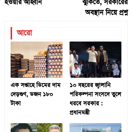
হওয়ার আহ্বান
ঝুঁকিতে, সরকারের
অবস্থান নিয়ে প্রশ্ন
আরো
এক সপ্তাহে ডিমের দাম
১০ বছরের জ্বালানি
দেড়গুণ, ডজন ১৮০
পরিকল্পনা সংসদে তুলে
টাকা
ধরবে সরকার :
প্রধানমন্ত্রী