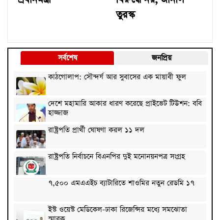
তুরস্ক
সর্বশেষ
জনপ্রিয়
কাঠগোলাপ: সৌন্দর্য আর সুবাসের এক মায়াবী ফুল
দেশে মহামারি আকার ধারণ করেছে প্রাইভেট টিউশন: ববি
হাজ্জাজ
রাষ্ট্রপতি প্রার্থী ঘোষণা করল ১১ দল
রাষ্ট্রপতি নির্বাচনে বিএনপির দুই মনোনয়নপত্র সংগ্রহ
৭,৫০০ এমএএইচ ব্যাটারিতে শাওমির নতুন রেডমি ১৭
ইস্ট ওয়েস্ট মেডিকেল-ঢাকা রিজেন্সির মধ্যে সমঝোতা
স্মারক