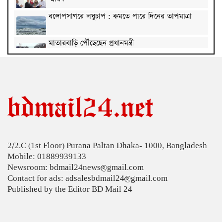
বঙ্গোপসাগরে লঘুচাপ : কমতে পারে দিনের তাপমাত্রা
মাতারবাড়ি পৌঁছেছেন প্রধানমন্ত্রী
বাবাকে শেষ বিদায় জানাতে রোজারিওতে মেসি, ডি পলের
গোল উৎসর্গ
‘মক্কা চুক্তি’ ইরানের বিরুদ্ধে নয়, জানাল তুরস্ক
হেলিকপ্টারে মহেশখালীর পথে প্রধানমন্ত্রী
2/2.C (1st Floor) Purana Paltan Dhaka- 1000, Bangladesh
ডিএমপির অভিযানে ২৪ ঘণ্টায় গ্রেপ্তার ৫০৪
Mobile: 01889939133
Newsroom: bdmail24news@gmail.com
এসএসসি ফল সোমবার সকাল ১০টায়
Contact for ads: adsalesbdmail24@gmail.com
Published by the Editor BD Mail 24
বাঁশখালীকে বন্যামুক্ত করতে সব পদক্ষেপ নেওয়া হবে :
ত্রাণমন্ত্রী