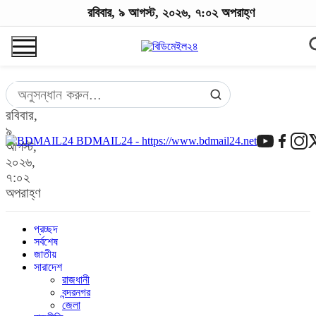
রবিবার, ৯ আগস্ট, ২০২৬, ৭:০২ অপরাহ্ণ
রবিবার,
৯
BDMAIL24 - https://www.bdmail24.net
আগস্ট,
২০২৬,
৭:০২
অপরাহ্ণ
প্রচ্ছদ
সর্বশেষ
জাতীয়
সারাদেশ
রাজধানী
বন্দরনগর
জেলা