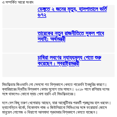
এ সম্পর্কিত আরো সংবাদ
ডেঙ্গুতে ২ জনের মৃত্যু, হাসপাতালে ভর্তি
৬৭২
তারেকের নতুন রাজনীতিতে সুফল পাবে
সবাই: অর্থমন্ত্রী
চাষিরা লবণের ন্যায্যমূল্য পেতে শুরু
করেছেন : স্বরাষ্ট্রমন্ত্রী
মিডফিল্ডার জিওভানি লো সেলসো গত বিশ্বকাপে খেলতে পারেননি ইনজুরির কারণে।
ক্যারিয়ারের দ্বিতীয় বিশ্বকাপ খেলার সুযোগ তার সামনে। ২০১৮ সালে রাশিয়ায় দলের
সঙ্গে থাকলেও কোনো ম্যাচ খেলা হয়নি এই মিডফিল্ডারের।
দলে বেশ কিছু তরুণ খেলোয়াড় আছেন, যারা আর্জেন্টিনার পরবর্তী প্রজন্মের হাল ধরবেন।
ভ্যালেন্তিন বার্কো, নিকোলাস পাজ ও জিউলিয়ানো সিমিওনের সঙ্গে ফরোয়ার্ড জোসে
মানুয়েল লোপেজ ও থিয়াগো আলমাদা প্রথমবার বিশ্বকাপে খেলতে যাচ্ছেন।