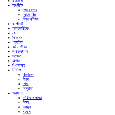
রাজনীতি
অর্থনীতি
শেয়ারবাজার
ব্যাংক-বীমা
বিশ্ব বাণিজ্য
কর্পোরেট
আন্তর্জাতিক
খেলা
বিনোদন
প্রযুক্তি
ধর্ম ও জীবন
লাইফস্টাইল
মতামত
চাকরি
পিএসআই
ভিডিও
বাংলাদেশ
বিশ্ব
খেলা
অন্যান্য
অন্যান্য
অফিস আদালত
শিক্ষা
স্বাস্থ্য
প্রবাস