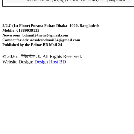
এক সপ্তাহে ডিমের দাম দেড়গুণ, ডজন ১৮০ টাকা
2/2.C (1st Floor) Purana Paltan Dhaka- 1000, Bangladesh
Mobile: 01889939133
১০ বছরের জ্বালানি পরিকল্পনা সংসদে তুলে ধরবে সরকার :
Newsroom: bdmail24news@gmail.com
প্রধানমন্ত্রী
Contact for ads: adsalesbdmail24@gmail.com
Published by the Editor BD Mail 24
সালমান শাহ হত্যা মামলায় ডন গ্রেফতার
© 2026 - বিডিমেইল২৪. All Rights Reserved.
Website Design:
Design Host BD
নতুন ভোটার তালিকার দাবি-আপত্তির শেষ সময় ২৪ আগস্ট
হামে আরও ৬ মৃত্যু, আক্রান্ত ১,০৬৩
১৬ আগস্ট থেকে ফ্যামিলি কার্ডের কাজ শুরু: প্রধানমন্ত্রী
প্রধানমন্ত্রী সস্তা উন্নয়ন নিয়ে ব্যস্ত নন: তথ্যমন্ত্রী
নেপালের আকাশে ভয় পেলেন অপু বিশ্বাস!