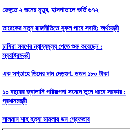
ডেঙ্গুতে ২ জনের মৃত্যু, হাসপাতালে ভর্তি ৬৭২
তারেকের নতুন রাজনীতিতে সুফল পাবে সবাই: অর্থমন্ত্রী
চাষিরা লবণের ন্যায্যমূল্য পেতে শুরু করেছেন :
স্বরাষ্ট্রমন্ত্রী
এক সপ্তাহে ডিমের দাম দেড়গুণ, ডজন ১৮০ টাকা
১০ বছরের জ্বালানি পরিকল্পনা সংসদে তুলে ধরবে সরকার :
প্রধানমন্ত্রী
সালমান শাহ হত্যা মামলায় ডন গ্রেফতার