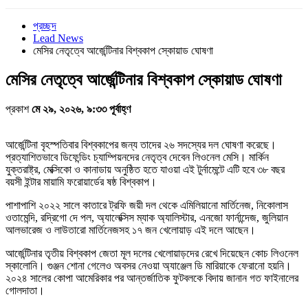
প্রচ্ছদ
Lead News
মেসির নেতৃত্বে আর্জেন্টিনার বিশ্বকাপ স্কোয়াড ঘোষণা
মেসির নেতৃত্বে আর্জেন্টিনার বিশ্বকাপ স্কোয়াড ঘোষণা
প্রকাশ
মে ২৯, ২০২৬, ৯:৩৩ পূর্বাহ্ণ
আর্জেন্টিনা বৃহস্পতিবার বিশ্বকাপের জন্য তাদের ২৬ সদস্যের দল ঘোষণা করেছে।
প্রত্যাশিতভাবে ডিফেন্ডিং চ্যাম্পিয়নদের নেতৃত্ব দেবেন লিওনেল মেসি। মার্কিন
যুক্তরাষ্ট্র, মেক্সিকো ও কানাডায় অনুষ্ঠিত হতে যাওয়া এই টুর্নামেন্টে এটি হবে ৩৮ বছর
বয়সী ইন্টার মায়ামি ফরোয়ার্ডের ষষ্ঠ বিশ্বকাপ।
পাশাপাশি ২০২২ সালে কাতারে ট্রফি জয়ী দল থেকে এমিলিয়ানো মার্তিনেজ, নিকোলাস
ওতামেন্দি, রদ্রিগো দে পল, অ্যালেক্সিস ম্যাক অ্যালিস্টার, এনজো ফার্নান্দেজ, জুলিয়ান
আলভারেজ ও লাউতারো মার্তিনেজসহ ১৭ জন খেলোয়াড় এই দলে আছেন।
আর্জেন্টিনার তৃতীয় বিশ্বকাপ জেতা মূল দলের খেলোয়াড়দের রেখে দিয়েছেন কোচ লিওনেল
স্কালোনি। গুঞ্জন শোনা গেলেও অবসর নেওয়া অ্যাঞ্জেল ডি মারিয়াকে ফেরানো হয়নি।
২০২৪ সালের কোপা আমেরিকার পর আন্তর্জাতিক ফুটবলকে বিদায় জানান গত ফাইনালের
গোলদাতা।