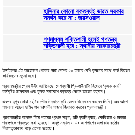
হাসিনার কোনো বক্তব্যই ভারত সরকার
সমর্থন করে না : জয়সওয়াল
গণমাধ্যম শক্তিশালী হলেই গণতন্ত্র
শক্তিশালী হবে : স্থানীয় সরকারমন্ত্রী
টাঙ্গাইলের এই আয়োজন থেকেই সারা দেশের ২০ হাজার বেশি কৃষকের মাঝে কার্ড বিতরণ
কার্যক্রমের সূচনা হবে।
প্রধানমন্ত্রীর প্রেস উইং জানিয়েছে, দেশব্যাপী প্রি-পাইলটিং হিসেবে ‘কৃষক কার্ড’
কর্মসূচির উদ্বোধন এবং কৃষক সমাবেশে বক্তব্য দেবেন তারেক রহমান।
এরপর দুপুর সোয়া ১২টায় পৌর উদ্যানে কৃষি মেলার উদ্বোধন করবেন তিনি। এর আগে
মওলানা আব্দুল হামিদ খান ভাসানীর মাজার জিয়ারত করবেন প্রধানমন্ত্রী।
প্রধানমন্ত্রীর আগমন ঘিরে শহরের প্রধান সড়ক, দুটি হ্যালিপ্যাড, স্টেডিয়াম ও মাজার
প্রাঙ্গণকে প্রস্তুত করা হয়েছে। অনুষ্ঠানস্থল ও এর আশপাশের এলাকায় কঠোর
নিরাপত্তাবলয় গড়ে তোলা হয়েছে।