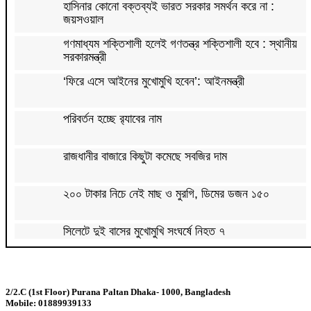
হাসিনার কোনো বক্তব্যই ভারত সরকার সমর্থন করে না :
জয়সওয়াল
গণমাধ্যম শক্তিশালী হলেই গণতন্ত্র শক্তিশালী হবে : স্থানীয়
সরকারমন্ত্রী
‘ফিরে এসে আইনের মুখোমুখি হবেন’: আইনমন্ত্রী
পরিবর্তন হচ্ছে র‌্যাবের নাম
রাজধানীর বাজারে কিছুটা কমেছে সবজির দাম
২০০ টাকার নিচে নেই মাছ ও মুরগি, ডিমের ডজন ১৫০
সিলেটে দুই বাসের মুখোমুখি সংঘর্ষে নিহত ৭
দেশের সাত অঞ্চলে ৬০ কিলোমিটার বেগে ঝড়-বৃষ্টির সতর্কতা
2/2.C (1st Floor) Purana Paltan Dhaka- 1000, Bangladesh
Mobile: 01889939133
বগুড়ায় বাসচাপায় নিহত ৬