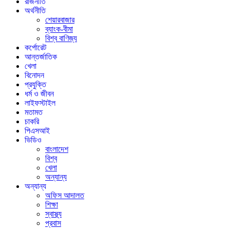
রাজনীতি
অর্থনীতি
শেয়ারবাজার
ব্যাংক-বীমা
বিশ্ব বাণিজ্য
কর্পোরেট
আন্তর্জাতিক
খেলা
বিনোদন
প্রযুক্তি
ধর্ম ও জীবন
লাইফস্টাইল
মতামত
চাকরি
পিএসআই
ভিডিও
বাংলাদেশ
বিশ্ব
খেলা
অন্যান্য
অন্যান্য
অফিস আদালত
শিক্ষা
স্বাস্থ্য
প্রবাস