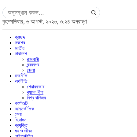
বৃহস্পতিবার, ৬ আগস্ট, ২০২৬, ৩:২৪ অপরাহ্ণ
প্রচ্ছদ
সর্বশেষ
জাতীয়
সারাদেশ
রাজধানী
বন্দরনগর
জেলা
রাজনীতি
অর্থনীতি
শেয়ারবাজার
ব্যাংক-বীমা
বিশ্ব বাণিজ্য
কর্পোরেট
আন্তর্জাতিক
খেলা
বিনোদন
প্রযুক্তি
ধর্ম ও জীবন
লাইফস্টাইল