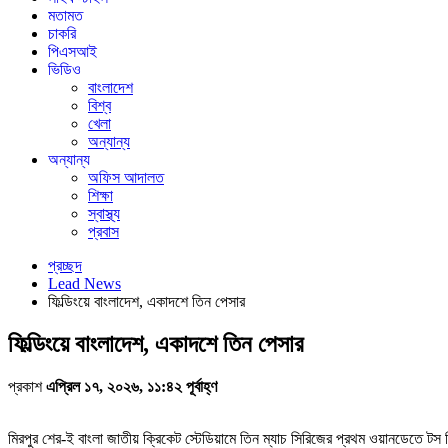
মতামত
চাকরি
পিএসআই
ভিডিও
বাংলাদেশ
বিশ্ব
খেলা
অন্যান্য
অন্যান্য
অফিস আদালত
শিক্ষা
স্বাস্থ্য
প্রবাস
প্রচ্ছদ
Lead News
ফিল্ডিংয়ে বাংলাদেশ, একাদশে তিন পেসার
ফিল্ডিংয়ে বাংলাদেশ, একাদশে তিন পেসার
প্রকাশ
এপ্রিল ১৭, ২০২৬, ১১:৪২ পূর্বাহ্ণ
মিরপুর শের-ই বাংলা জাতীয় ক্রিকেট স্টেডিয়ামে তিন ম্যাচ সিরিজের প্রথম ওয়ানডেতে টস 