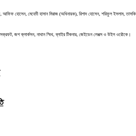
ৃদয়, আফিফ হোসেন, মেহেদী হাসান মিরাজ (অধিনায়ক), রিশাদ হোসেন, শরিফুল ইসলাম, তাসক
ক্সক্রফট, জশ ক্লার্কসন, নাথান স্মিথ, ব্লাইর টিকনার, জেইডেন লেনক্স ও উইল ওরৌকে।
শ
তি