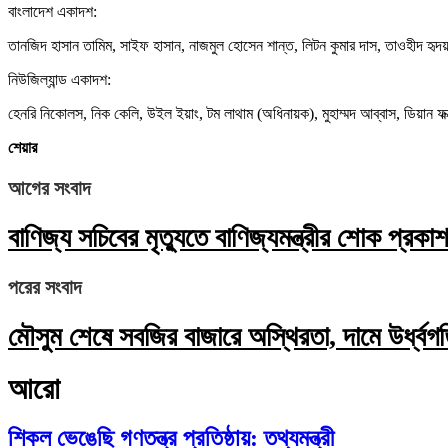
বাংলাদেশ একাদশ:
তানজিদ হাসান তামিম, সাইফ হাসান, নাজমুল হোসেন শান্ত, লিটন কুমার দাস, তাওহীদ হ
নিউজিল্যান্ড একাদশ:
হেনরি নিকোলস, নিক কেলি, উইল ইয়াং, টম লাথাম (অধিনায়ক), মুহাম্মদ আব্বাস, ডিয়ান ফ
শেয়ার
আগের সংবাদ
বাণিজ্য সচিবের মৃত্যুতে বাণিজ্যমন্ত্রীর শোক প্রকা
পরের সংবাদ
মৌসুম শেষে সবজির বাজারে অস্থিরতা, দামে উর্ধ্বগ
আরো
শিকল ভেঙেছি গণতন্ত্র প্রতিষ্ঠায়: তথ্যমন্ত্রী