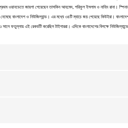
্ষে প্রথম ওয়ানডেতে জায়গা পেয়েছেন তাসকিন আহমেদ, শরিফুল ইসলাম ও নাহিদ রানা। স্পি
ে নেমেছে বাংলাদেশ ও নিউজিল্যান্ড। এর মধ্যে ৩৪টি ম্যাচে জয় পেয়েছে কিউইরা। বাংলাদ
সালে ফতুল্লায় এই রেকর্ডটি করেছিল টাইগাররা। এদিকে বাংলাদেশের বিপক্ষে নিউজিল্যান্ডে