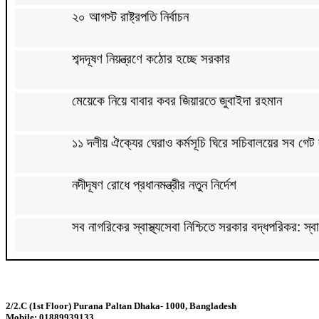
২০ আগস্ট রাষ্ট্রপতি নির্বাচন
শব্দদূষণ নিয়ন্ত্রণে কঠোর হচ্ছে সরকার
মেয়েকে নিয়ে বাবার কবর জিয়ারতে জুবাইদা রহমান
১১ দলীয় ঐক্যের ঘেরাও কর্মসূচি ঘিরে সচিবালয়ের সব গেট 
নদীদূষণ রোধে প্রধানমন্ত্রীর নতুন নির্দেশ
সব নাগরিকের স্বাস্থ্যসেবা নিশ্চিতে সরকার বদ্ধপরিকর: স্বাস্থ
রাষ্ট্রপতি নির্বাচনের ভোটার তালিকা ইসিতে পাঠিয়েছে সংস
2/2.C (1st Floor) Purana Paltan Dhaka- 1000, Bangladesh
লালবাগ কেল্লা পরিদর্শন করলেন মার্কিন নৌ কমান্ডার
Mobile: 01889939133