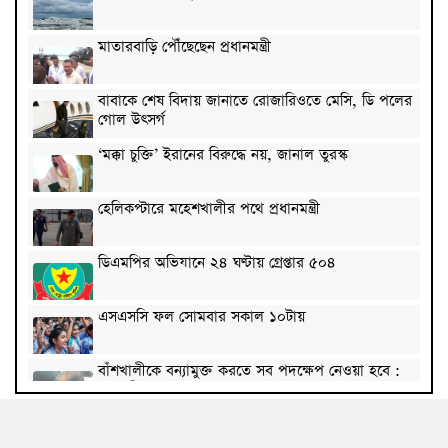
মাতারবাড়ি পৌঁছেছেন প্রধানমন্ত্রী
বাবাকে শেষ বিদায় জানাতে রোজারিওতে মেসি, ডি পলের
গোল উৎসর্গ
‘মক্কা চুক্তি’ ইরানের বিরুদ্ধে নয়, জানাল তুরস্ক
হেলিকপ্টারে মহেশখালীর পথে প্রধানমন্ত্রী
ডিএমপির অভিযানে ২৪ ঘণ্টায় গ্রেপ্তার ৫০৪
এসএসসি ফল সোমবার সকাল ১০টায়
বাঁশখালীকে বন্যামুক্ত করতে সব পদক্ষেপ নেওয়া হবে :
ত্রাণমন্ত্রী
কমেছে কাঁচা মরিচের দাম, পেঁয়াজ ৭০ টাকা কেজি