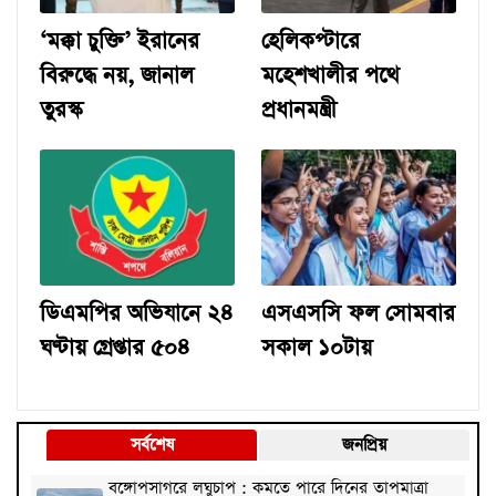
‘মক্কা চুক্তি’ ইরানের
হেলিকপ্টারে
বিরুদ্ধে নয়, জানাল
মহেশখালীর পথে
তুরস্ক
প্রধানমন্ত্রী
ডিএমপির অভিযানে ২৪
এসএসসি ফল সোমবার
ঘণ্টায় গ্রেপ্তার ৫০৪
সকাল ১০টায়
সর্বশেষ
জনপ্রিয়
বঙ্গোপসাগরে লঘুচাপ : কমতে পারে দিনের তাপমাত্রা