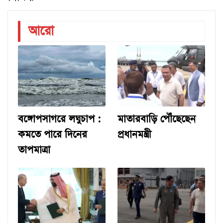
আরো
বঙ্গোপসাগরে লঘুচাপ :
মাতারবাড়ি পৌঁছেছেন
কমতে পারে দিনের
প্রধানমন্ত্রী
তাপমাত্রা