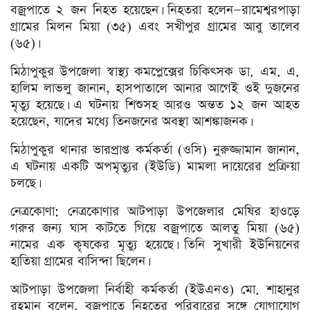
বজ্রপাতে ২ জন নিহত হয়েছেন। নিহতরা হলেন—রামেশ্বরপাড়া
গ্রামের মিলন মিয়া (৩৫) এবং সখীপুর গ্রামের আবু তালেব
(৬৫)।
মিঠাপুকুর উপজেলা স্বাস্থ্য কমপ্লেক্সের চিকিৎসক ডা. এম. এ.
হালিম লাভলু জানান, হাসপাতালে আনার আগেই ওই দুজনের
মৃত্যু হয়েছে। এ ঘটনায় শিশুসহ আরও অন্তত ১২ জন আহত
হয়েছেন, যাদের মধ্যে তিনজনের অবস্থা আশঙ্কাজনক।
মিঠাপুকুর থানার ভারপ্রাপ্ত কর্মকর্তা (ওসি) নুরুজ্জামান জানান,
এ ঘটনায় একটি অপমৃত্যুর (ইউডি) মামলা দায়েরের প্রক্রিয়া
চলছে।
নেত্রকোণা: নেত্রকোণার আটপাড়া উপজেলার মেষির হাওড়ে
গরুর জন্য ঘাস কাটতে গিয়ে বজ্রপাতে আলতু মিয়া (৬৫)
নামের এক কৃষকের মৃত্যু হয়েছে। তিনি সুখারী ইউনিয়নের
হাতিয়া গ্রামের বাসিন্দা ছিলেন।
আটপাড়া উপজেলা নির্বাহী কর্মকর্তা (ইউএনও) মো. শাহানুর
রহমান বলেন, বজ্রপাতে নিহতের পরিবারের সঙ্গে যোগাযোগ