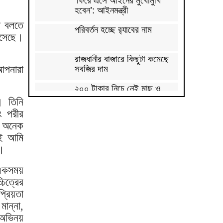
‘ফিরে এসে আইনের মুখোমুখি
হবেন’: আইনমন্ত্রী
া বলতে
পরিবর্তন হচ্ছে র‌্যাবের নাম
এসেছে।
রাজধানীর বাজারে কিছুটা কমেছে
আপনারা
সবজির দাম
২০০ টাকার নিচে নেই মাছ ও
মুরগি, ডিমের ডজন ১৫০
। তিনি
ং পরীর
সিলেটে দুই বাসের মুখোমুখি
 অনেক
সংঘর্ষে নিহত ৭
াই আমি
দেশের সাত অঞ্চলে ৬০
ে।
কিলোমিটার বেগে ঝড়-বৃষ্টির
সতর্কতা
 একসময়
িত্রের
বগুড়ায় বাসচাপায় নিহত ৬
্রিয়তা
ান্না,
জন্মসূত্রে মার্কিন নাগরিকত্ব
 অভিনয়
সীমিতের বিলে স্বাক্ষর করলেন