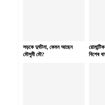
সড়কে দুর্ঘটনা, কেমন আছেন
রোমান্টিক
মৌসুমী মৌ?
বিশেষ বার