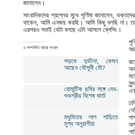
জানালেন।
সাংবাদিকদের প্রশ্নের মুখে পূর্ণিমা জানালেন, ভ
থাকেন, আমি এনজয় করছি। আমি কিছু বলছি না। তবে
এরপরও সবাই যেটা বলছে এটা আসলে ব্লেসিং।
পূ
এ সম্পর্কিত আরো সংবাদ
আছ
সড়কে দুর্ঘটনা, কেমন
রূ
আছেন মৌসুমী মৌ?
অক
মত
সু
রোমান্টিক ছবির সঙ্গে দেব-
এক
শুভশ্রীর বিশেষ বার্তা
ঢা
নে
মধুমিতার লাল শাড়িতে
পা
মুগ্ধ অনুরাগীরা
অক
শা