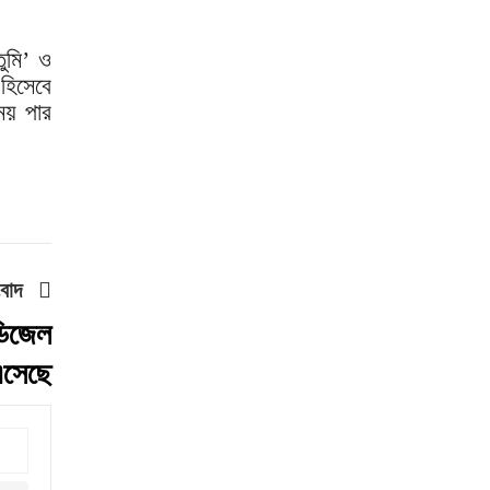
ট্রাম্প
জুলাই গণঅভ্যুত্থান বিতর্কিত
ুমি’ ও
করার অপচেষ্টা চলছে:
 হিসেবে
সমাজকল্যাণ প্রতিমন্ত্রী
সময় পার
২৪ ঘণ্টায় ডেঙ্গু নিয়ে হাসপাতালে
ভর্তি ৪৭১
ঢাকাসহ ১০ অঞ্চলে ঝড়বৃষ্টির
আভাস
উন্নত দেশগুলোতে চাকরি
হারানোর ঝুঁকি তিন গুণ বেশি :
ংবাদ
বিশ্বব্যাংক
বাংলাদেশি কৃষি শ্রমিকদের ভিসা
ডিজেল
দেবে ওমান
সেছে
চার বছরে ফ্যামিলি কার্ডের
আওতায় আসবে ১ কোটি ৬০ লাখ
পরিবার
‘চলতি অর্থবছরেই স্থানীয়