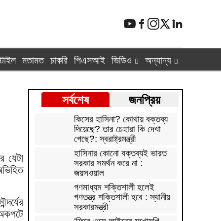
্টাইল
মতামত
চাকরি
পিএসআই
ভিডিও
অন্যান্য
সর্বশেষ
জনপ্রিয়
কিসের হাসিনা? কোথায় বক্তব্য
দিয়েছে? তার চেহারা কি দেখা
গেছে?: স্বরাষ্ট্রমন্ত্রী
হাসিনার কোনো বক্তব্যই ভারত
রে যেটা
সরকার সমর্থন করে না :
 অভিহিত
জয়সওয়াল
গণমাধ্যম শক্তিশালী হলেই
গণতন্ত্র শক্তিশালী হবে : স্থানীয়
্দর্যের
সরকারমন্ত্রী
 অকপটে