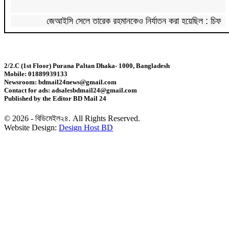
জেআইসি সেলে তারেক রহমানকেও নির্যাতন করা হয়েছিল : চিফ
প্রসিকিউটর
পাকিস্তানে রপ্তানি হবে বাংলাদেশের আনারস
2/2.C (1st Floor) Purana Paltan Dhaka- 1000, Bangladesh
Mobile: 01889939133
২০২৭ সালের রমজান ও ঈদের সম্ভাব্য তারিখ জানা গেল
Newsroom: bdmail24news@gmail.com
Contact for ads: adsalesbdmail24@gmail.com
Published by the Editor BD Mail 24
‘শেখ হাসিনা কার্ড’ নিয়ে ভারত বন্ধুত্ব চাইতে পারে না:
স্বরাষ্ট্রমন্ত্রী
© 2026 - বিডিমেইল২৪. All Rights Reserved.
Website Design:
Design Host BD
সাড়ে ৬ বছরে মোটরসাইকেল দুর্ঘটনায় নিহত ১৫ হাজার ৭১২
জন
প্রকল্পের ধীর বাস্তবায়নই অর্থনৈতিক অগ্রগতির বাধা: অর্থ
উপদেষ্টা
জিডিপির ৫ শতাংশ চিকিৎসা খাতে ব্যয় করা হবে: মির্জা ফখরুল
চিকিৎসকদের পেশাগত দায়িত্বে রাজনীতি যেন বাধা না হয়:
প্রধানমন্ত্রী