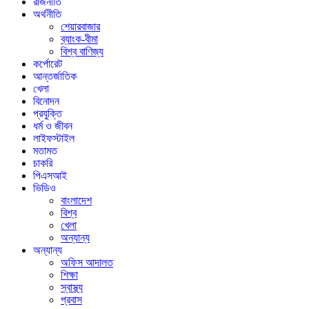
রাজনীতি
অর্থনীতি
শেয়ারবাজার
ব্যাংক-বীমা
বিশ্ব বাণিজ্য
কর্পোরেট
আন্তর্জাতিক
খেলা
বিনোদন
প্রযুক্তি
ধর্ম ও জীবন
লাইফস্টাইল
মতামত
চাকরি
পিএসআই
ভিডিও
বাংলাদেশ
বিশ্ব
খেলা
অন্যান্য
অন্যান্য
অফিস আদালত
শিক্ষা
স্বাস্থ্য
প্রবাস