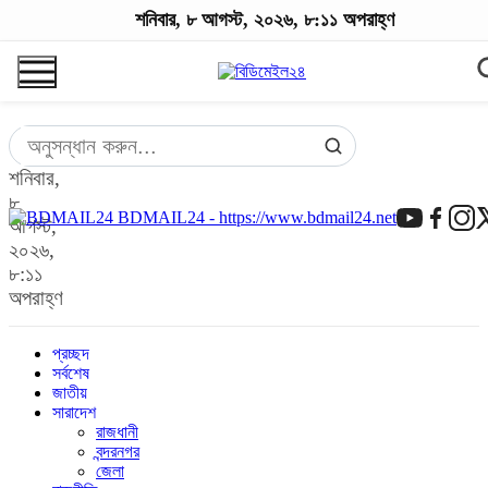
শনিবার, ৮ আগস্ট, ২০২৬, ৮:১১ অপরাহ্ণ
শনিবার,
৮
BDMAIL24 - https://www.bdmail24.net
আগস্ট,
২০২৬,
৮:১১
অপরাহ্ণ
প্রচ্ছদ
সর্বশেষ
জাতীয়
সারাদেশ
রাজধানী
বন্দরনগর
জেলা