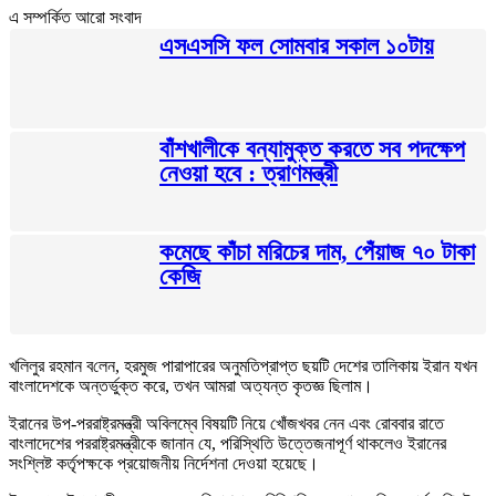
এ সম্পর্কিত আরো সংবাদ
এসএসসি ফল সোমবার সকাল ১০টায়
বাঁশখালীকে বন্যামুক্ত করতে সব পদক্ষেপ
নেওয়া হবে : ত্রাণমন্ত্রী
কমেছে কাঁচা মরিচের দাম, পেঁয়াজ ৭০ টাকা
কেজি
খ‌লিলুর রহমান ব‌লেন, হরমুজ পারাপারের অনুমতিপ্রাপ্ত ছয়টি দেশের তালিকায় ইরান যখন
বাংলাদেশকে অন্তর্ভুক্ত করে, তখন আমরা অত্যন্ত কৃতজ্ঞ ছিলাম।
ইরানের উপ-পররাষ্ট্রমন্ত্রী অবিলম্বে বিষয়টি নিয়ে খোঁজখবর নেন এবং রোববার রাতে
বাংলাদেশের পররাষ্ট্রমন্ত্রীকে জানান যে, পরিস্থিতি উত্তেজনাপূর্ণ থাকলেও ইরানের
সংশ্লিষ্ট কর্তৃপক্ষকে প্রয়োজনীয় নির্দেশনা দেওয়া হয়েছে।