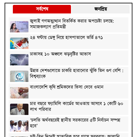
সর্বশেষ
জনপ্রিয়
জুলাই গণঅভ্যুত্থান বিতর্কিত করার অপচেষ্টা চলছে:
সমাজকল্যাণ প্রতিমন্ত্রী
২৪ ঘণ্টায় ডেঙ্গু নিয়ে হাসপাতালে ভর্তি ৪৭১
ঢাকাসহ ১০ অঞ্চলে ঝড়বৃষ্টির আভাস
উন্নত দেশগুলোতে চাকরি হারানোর ঝুঁকি তিন গুণ বেশি :
বিশ্বব্যাংক
বাংলাদেশি কৃষি শ্রমিকদের ভিসা দেবে ওমান
চার বছরে ফ্যামিলি কার্ডের আওতায় আসবে ১ কোটি ৬০
লাখ পরিবার
‘চলতি অর্থবছরেই স্থানীয় সরকারের ৫টি নির্বাচন সম্পন্ন
হবে’
দুই-তিন দিনেই স্বাভাবিক হবে গ্যাস সরবরাহ: জ্বালানি