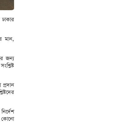
সীমিতের বিলে স্বাক্ষর করলেন
ট্রাম্প
জুলাই গণঅভ্যুত্থান বিতর্কিত করার
ে ঢাকার
অপচেষ্টা চলছে: সমাজকল্যাণ
প্রতিমন্ত্রী
২৪ ঘণ্টায় ডেঙ্গু নিয়ে হাসপাতালে
ার মান,
ভর্তি ৪৭১
ঢাকাসহ ১০ অঞ্চলে ঝড়বৃষ্টির
ার জন্য
আভাস
শ্লিষ্ট
উন্নত দেশগুলোতে চাকরি হারানোর
ঝুঁকি তিন গুণ বেশি : বিশ্বব্যাংক
 প্রদান
বাংলাদেশি কৃষি শ্রমিকদের ভিসা
িষ্টদের
দেবে ওমান
চার বছরে ফ্যামিলি কার্ডের
নির্দেশ
আওতায় আসবে ১ কোটি ৬০ লাখ
বং কোনো
পরিবার
‘চলতি অর্থবছরেই স্থানীয় সরকারের