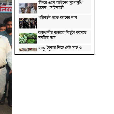
‘ফিরে এসে আইনের মুখোমুখি
হবেন’: আইনমন্ত্রী
পরিবর্তন হচ্ছে র‌্যাবের নাম
রাজধানীর বাজারে কিছুটা কমেছে
সবজির দাম
২০০ টাকার নিচে নেই মাছ ও
মুরগি, ডিমের ডজন ১৫০
সিলেটে দুই বাসের মুখোমুখি
সংঘর্ষে নিহত ৭
দেশের সাত অঞ্চলে ৬০
কিলোমিটার বেগে ঝড়-বৃষ্টির
সতর্কতা
বগুড়ায় বাসচাপায় নিহত ৬
জন্মসূত্রে মার্কিন নাগরিকত্ব