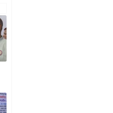
মেয়েকে নিয়ে বাবার কবর
জিয়ারতে জুবাইদা রহমান
১১ দলীয় ঐক্যের ঘেরাও কর্মসূচি
ঘিরে সচিবালয়ের সব গেট বন্ধ
নদীদূষণ রোধে প্রধানমন্ত্রীর নতুন
নির্দেশ
সব নাগরিকের স্বাস্থ্যসেবা নিশ্চিতে
সরকার বদ্ধপরিকর: স্বাস্থ্য প্রতিমন্ত্রী
রাষ্ট্রপতি নির্বাচনের ভোটার তালিকা
ইসিতে পাঠিয়েছে সংসদ