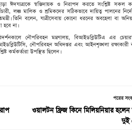
াড়া ঈদযাত্রাকে স্বস্তিদায়ক ও নিরাপদ করতে সংশ্লিষ্ট সকল কর্
্মচারী, লঞ্চ মালিক ও শ্রমিকদের সঠিকভাবে দায়িত্ব পালনের নির্
রতিমন্ত্রী। তিনি বলেন, যাত্রীসেবায় কোনো ধরনের অবহেলা বা অনি
া হবে না।
িদর্শনকালে নৌপরিবহন মন্ত্রণালয়, বিআইডব্লিউটিএ এর চেয়ারম
আইডব্লিউটিসি, নৌপরিবহন অধিদপ্তর এবং আইনশৃঙ্খলা রক্ষাকারী 
্লিষ্ট কর্মকর্তারা উপস্থিত ছিলেন।
পরের সং
ারোপ
ওয়ালটন ফ্রিজ কিনে মিলিয়নিয়ার হলে
দুই 