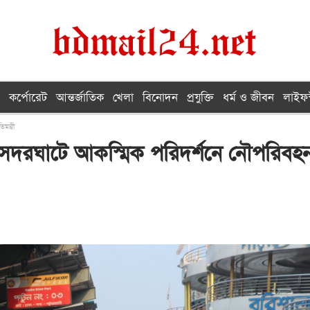
কর্পোরেট
আন্তর্জাতিক
খেলা
বিনোদন
প্রযুক্তি
ধর্ম ও জীবন
লাইফস
ন্ত্রী
তে সদরঘাটে আকস্মিক পরিদর্শনে নৌপরিবহ