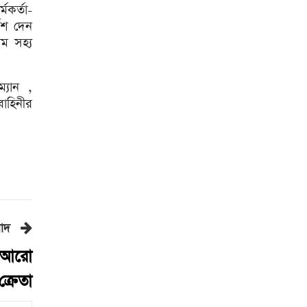
৫টি নির্বাচন সম্পন্ন হবে’
মকর্তা-
দেশ দেন
দুই-তিন দিনেই স্বাভাবিক হবে
গ্যাস সরবরাহ: জ্বালানি মন্ত্রী
য়ম সহ্য
মহেশখালী থেকে গ্যাস সরবরাহ
বাড়ল
্যান ,
বাহিনীর
স্বর্ণ খাতকে বৈধ-জবাবদিহিমূলক
শিল্পে রূপান্তরের উদ্যোগ
হামে ২৪ ঘণ্টায় আক্রান্ত ৮৬০,
মৃত্যু ৬
শিকল ভেঙেছি গণতন্ত্র প্রতিষ্ঠায়:
তথ্যমন্ত্রী
বাদ
২০ আগস্ট রাষ্ট্রপতি নির্বাচন
ন আরো
শব্দদূষণ নিয়ন্ত্রণে কঠোর হচ্ছে
ক্রেতা
সরকার