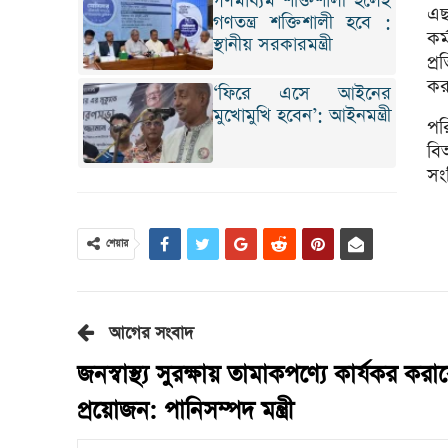
গণমাধ্যম শক্তিশালী হলেই
এছ
গণতন্ত্র শক্তিশালী হবে :
কর
স্থানীয় সরকারমন্ত্রী
প্
কর
‘ফিরে এসে আইনের
মুখোমুখি হবেন’: আইনমন্ত্রী
পর
বি
সংশ
শেয়ার
আগের সংবাদ
জনস্বাস্থ্য সুরক্ষায় তামাকপণ্যে কার্যকর কর
প্রয়োজন: পানিসম্পদ মন্ত্রী