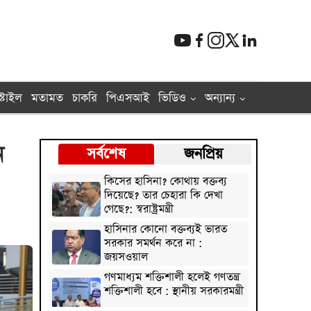
্টাইল
মতামত
চাকরি
পিএসআই
ভিডিও
অন্যান্য
ন
সর্বশেষ
জনপ্রিয়
কিসের হাসিনা? কোথায় বক্তব্য
দিয়েছে? তার চেহারা কি দেখা
গেছে?: স্বরাষ্ট্রমন্ত্রী
হাসিনার কোনো বক্তব্যই ভারত
সরকার সমর্থন করে না :
জয়সওয়াল
গণমাধ্যম শক্তিশালী হলেই গণতন্ত্র
শক্তিশালী হবে : স্থানীয় সরকারমন্ত্রী