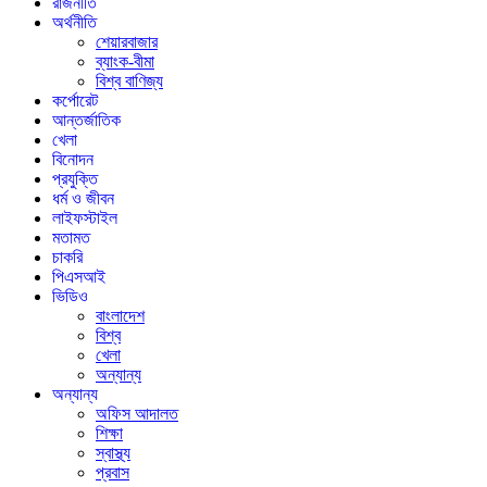
রাজনীতি
অর্থনীতি
শেয়ারবাজার
ব্যাংক-বীমা
বিশ্ব বাণিজ্য
কর্পোরেট
আন্তর্জাতিক
খেলা
বিনোদন
প্রযুক্তি
ধর্ম ও জীবন
লাইফস্টাইল
মতামত
চাকরি
পিএসআই
ভিডিও
বাংলাদেশ
বিশ্ব
খেলা
অন্যান্য
অন্যান্য
অফিস আদালত
শিক্ষা
স্বাস্থ্য
প্রবাস