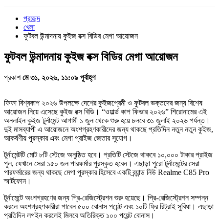
প্রচ্ছদ
খেলা
ফুটবল উন্মাদনায় কুইজ বক্স বিডির মেগা আয়োজন
ফুটবল উন্মাদনায় কুইজ বক্স বিডির মেগা আয়োজন
প্রকাশ
মে ৩১, ২০২৬, ১১:০৯ পূর্বাহ্ণ
ফিফা বিশ্বকাপ ২০২৬ উপলক্ষে দেশের কুইজপ্রেমী ও ফুটবল ভক্তদের জন্য বিশেষ
আয়োজন নিয়ে এসেছে কুইজ বক্স বিডি। “ওয়ার্ল্ড কাপ ফিভার ২০২৬” শিরোনামের এই
অনলাইন কুইজ টুর্নামেন্ট আগামী ১ জুন থেকে শুরু হয়ে চলবে ৩১ জুলাই ২০২৬ পর্যন্ত।
দুই মাসব্যাপী এ আয়োজনে অংশগ্রহণকারীদের জন্য থাকছে প্রতিদিন নতুন নতুন কুইজ,
আকর্ষণীয় পুরস্কার এবং মেগা প্রাইজ জেতার সুযোগ।
টুর্নামেন্টটি মোট ৮টি স্টেজে অনুষ্ঠিত হবে। প্রতিটি স্টেজে থাকবে ১০,০০০ টাকার প্রাইজ
পুল, যেখানে সেরা ১৫০ জন পারফর্মার পুরস্কৃত হবেন। এছাড়া পুরো টুর্নামেন্টের সেরা
পারফর্মারের জন্য থাকছে মেগা পুরস্কার হিসেবে একটি ব্র্যান্ড নিউ Realme C85 Pro
স্মার্টফোন।
টুর্নামেন্টে অংশগ্রহণের জন্য প্রি-রেজিস্ট্রেশন শুরু হয়েছে। প্রি-রেজিস্ট্রেশন সম্পন্ন
করলে অংশগ্রহণকারীরা পাবেন ৫০০ বোনাস পয়েন্ট এবং ১০টি ফ্রি রিট্রাই সুবিধা। এছাড়া
প্রতিদিন লগইন করলেই মিলবে অতিরিক্ত ১০০ পয়েন্ট বোনাস।