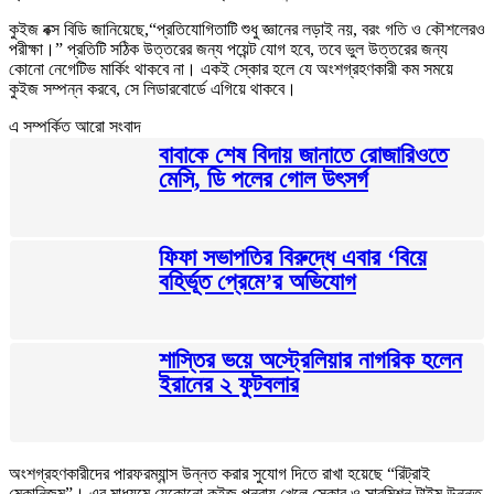
কুইজ বক্স বিডি জানিয়েছে,“প্রতিযোগিতাটি শুধু জ্ঞানের লড়াই নয়, বরং গতি ও কৌশলেরও
পরীক্ষা।” প্রতিটি সঠিক উত্তরের জন্য পয়েন্ট যোগ হবে, তবে ভুল উত্তরের জন্য
কোনো নেগেটিভ মার্কিং থাকবে না। একই স্কোর হলে যে অংশগ্রহণকারী কম সময়ে
কুইজ সম্পন্ন করবে, সে লিডারবোর্ডে এগিয়ে থাকবে।
এ সম্পর্কিত আরো সংবাদ
বাবাকে শেষ বিদায় জানাতে রোজারিওতে
মেসি, ডি পলের গোল উৎসর্গ
ফিফা সভাপতির বিরুদ্ধে এবার ‘বিয়ে
বহির্ভূত প্রেমে’র অভিযোগ
শাস্তির ভয়ে অস্ট্রেলিয়ার নাগরিক হলেন
ইরানের ২ ফুটবলার
অংশগ্রহণকারীদের পারফরম্যান্স উন্নত করার সুযোগ দিতে রাখা হয়েছে “রিট্রাই
মেকানিজম”। এর মাধ্যমে যেকোনো কুইজ পুনরায় খেলে স্কোর ও সাবমিশন টাইম উন্নত