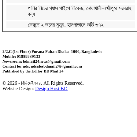
পানির নিচের গ্যাস পাইপে লিকেজ, নোয়াখালী-লক্ষ্মীপুরে সরবরাহ
বন্ধ
ডেঙ্গুতে ২ জনের মৃত্যু, হাসপাতালে ভর্তি ৬৭২
সূচকের পতনে প্রথম দিনেই ৯৬৪ কোটি টাকার লেনদেন
2/2.C (1st Floor) Purana Paltan Dhaka- 1000, Bangladesh
Mobile: 01889939133
ইসলামী অর্থায়ন ও ব্যাংকিংয়ে দক্ষ জনবল তৈরির তাগিদ
Newsroom: bdmail24news@gmail.com
Contact for ads: adsalesbdmail24@gmail.com
Published by the Editor BD Mail 24
ব্যাকলেস গাউনে মিমের গ্ল্যামার
© 2026 - বিডিমেইল২৪. All Rights Reserved.
Website Design:
Design Host BD
তামাকের মোড়কে স্বাস্থ্য সতর্কবার্তায় আইন মানছে না অধিকাংশ
প্রতিষ্ঠান
তারেকের নতুন রাজনীতিতে সুফল পাবে সবাই: অর্থমন্ত্রী
চাষিরা লবণের ন্যায্যমূল্য পেতে শুরু করেছেন : স্বরাষ্ট্রমন্ত্রী