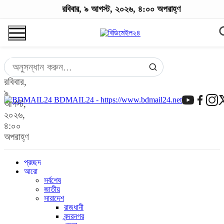
রবিবার, ৯ আগস্ট, ২০২৬, ৪:০০ অপরাহ্ণ
রবিবার,
৯
BDMAIL24 - https://www.bdmail24.net
আগস্ট,
২০২৬,
৪:০০
অপরাহ্ণ
প্রচ্ছদ
আরো
সর্বশেষ
জাতীয়
সারাদেশ
রাজধানী
বন্দরনগর