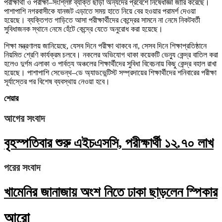
পরীক্ষার্থী ও পরীক্ষা–সংশ্লিষ্ট ব্যক্তি ছাড়া অন্যদের প্রবেশে নিষেধাজ্ঞা জারি করেছে।
পাশাপাশি নগরবাসীকে যানজট এড়াতে সময় হাতে নিয়ে বের হওয়ার পরামর্শ দেওয়া
হয়েছে। ব্যক্তিগত গাড়িতে আসা পরীক্ষার্থীদের কেন্দ্রের সামনে না নেমে নিকটবর্তী
সুবিধাজনক স্থানে নেমে হেঁটে কেন্দ্রে যেতে অনুরোধ করা হয়েছে।
শিক্ষা মন্ত্রণালয় জানিয়েছে, যেসব দিনে পরীক্ষা থাকবে না, সেসব দিনে শিক্ষাপ্রতিষ্ঠানে
নিয়মিত শ্রেণি কার্যক্রম চলবে। নকলের অভিযোগ থাকা কয়েকটি ভেন্যু কেন্দ্র বাতিল করা
হলেও দুর্গম এলাকা ও পার্বত্য অঞ্চলের শিক্ষার্থীদের সুবিধা বিবেচনায় কিছু কেন্দ্র বহাল রাখা
হয়েছে। পাশাপাশি সেভেন্থ–ডে অ্যাডভেন্টিস্ট সম্প্রদায়ের শিক্ষার্থীদের শনিবারের পরীক্ষা
সূর্যাস্তের পর বিশেষ ব্যবস্থায় নেওয়া হবে।
শেয়ার
আগের সংবাদ
বৃহস্পতিবার শুরু এইচএসসি, পরীক্ষার্থী ১২.৭০ লাখ
পরের সংবাদ
খামেনির জানাজায় অংশ নিতে ঢাকা ছাড়লেন স্পিকার
আরো