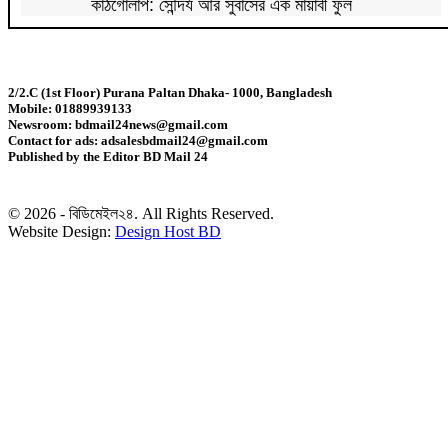
কাঠগোলাপ: সৌন্দর্য আর সুবাসের এক মায়াবী ফুল
দেশে মহামারি আকার ধারণ করেছে প্রাইভেট টিউশন: ববি
হাজ্জাজ
2/2.C (1st Floor) Purana Paltan Dhaka- 1000, Bangladesh
Mobile: 01889939133
রাষ্ট্রপতি প্রার্থী ঘোষণা করল ১১ দল
Newsroom: bdmail24news@gmail.com
Contact for ads: adsalesbdmail24@gmail.com
Published by the Editor BD Mail 24
রাষ্ট্রপতি নির্বাচনে বিএনপির দুই মনোনয়নপত্র সংগ্রহ
© 2026 - বিডিমেইল২৪. All Rights Reserved.
৭,৫০০ এমএএইচ ব্যাটারিতে শাওমির নতুন রেডমি ১৭
Website Design:
Design Host BD
ইস্ট ওয়েস্ট মেডিকেল-ঢাকা রিজেন্সির মধ্যে সমঝোতা স্মারক
বঙ্গোপসাগরে লঘুচাপ : কমতে পারে দিনের তাপমাত্রা
মাতারবাড়ি পৌঁছেছেন প্রধানমন্ত্রী
বাবাকে শেষ বিদায় জানাতে রোজারিওতে মেসি, ডি পলের গোল