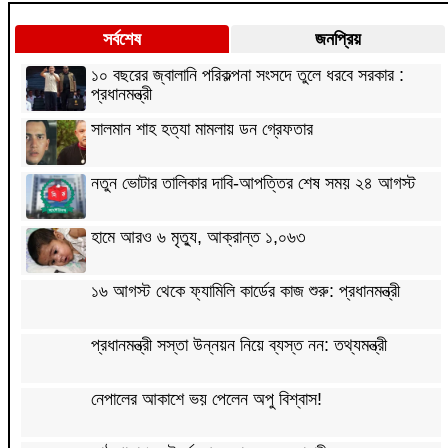
সর্বশেষ
জনপ্রিয়
১০ বছরের জ্বালানি পরিকল্পনা সংসদে তুলে ধরবে সরকার :
প্রধানমন্ত্রী
সালমান শাহ হত্যা মামলায় ডন গ্রেফতার
নতুন ভোটার তালিকার দাবি-আপত্তির শেষ সময় ২৪ আগস্ট
হামে আরও ৬ মৃত্যু, আক্রান্ত ১,০৬৩
১৬ আগস্ট থেকে ফ্যামিলি কার্ডের কাজ শুরু: প্রধানমন্ত্রী
প্রধানমন্ত্রী সস্তা উন্নয়ন নিয়ে ব্যস্ত নন: তথ্যমন্ত্রী
নেপালের আকাশে ভয় পেলেন অপু বিশ্বাস!