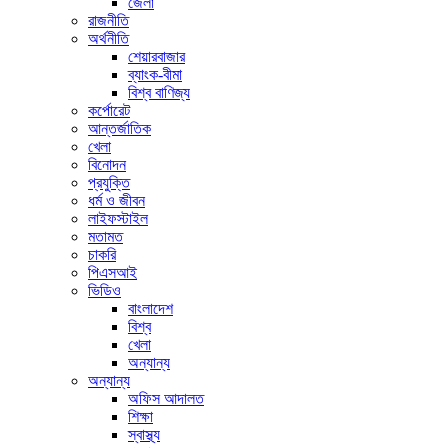
জেলা
রাজনীতি
অর্থনীতি
শেয়ারবাজার
ব্যাংক-বীমা
বিশ্ব বাণিজ্য
কর্পোরেট
আন্তর্জাতিক
খেলা
বিনোদন
প্রযুক্তি
ধর্ম ও জীবন
লাইফস্টাইল
মতামত
চাকরি
পিএসআই
ভিডিও
বাংলাদেশ
বিশ্ব
খেলা
অন্যান্য
অন্যান্য
অফিস আদালত
শিক্ষা
স্বাস্থ্য