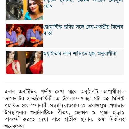
সড়কে দুর্ঘটনা, কেমন আছেন মৌসুমী
মৌ?
রোমান্টিক ছবির সঙ্গে দেব-শুভশ্রীর বিশেষ
বার্তা
মধুমিতার লাল শাড়িতে মুগ্ধ অনুরাগীরা
এবার এনটিভির পর্দায় দেখা যাবে অনুষ্ঠানটি। আগামীকাল
চ্যানেলটির প্রতিষ্ঠাবার্ষিকী। এ উপলক্ষে সন্ধ্যা ৬টা ১৫ মিনিটে
প্রচারিত হবে ‘সোনালী সন্ধ্যা’। রাফসান ও তাবাসসুম প্রিয়াঙ্কার
উপস্থাপনায় অনুষ্ঠানটিতে প্রীতম, জেফার ও পূজা ছাড়াও
পারফর্ম করতে দেখা যাবে প্রতীক হাসান, তমা মির্জাসহ
অনেককে।