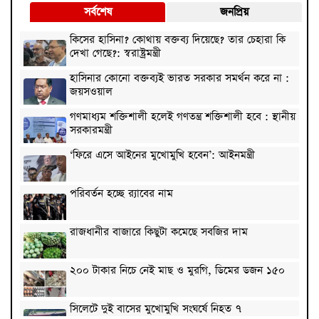
সর্বশেষ
জনপ্রিয়
কিসের হাসিনা? কোথায় বক্তব্য দিয়েছে? তার চেহারা কি
দেখা গেছে?: স্বরাষ্ট্রমন্ত্রী
হাসিনার কোনো বক্তব্যই ভারত সরকার সমর্থন করে না :
জয়সওয়াল
গণমাধ্যম শক্তিশালী হলেই গণতন্ত্র শক্তিশালী হবে : স্থানীয়
সরকারমন্ত্রী
‘ফিরে এসে আইনের মুখোমুখি হবেন’: আইনমন্ত্রী
পরিবর্তন হচ্ছে র‌্যাবের নাম
রাজধানীর বাজারে কিছুটা কমেছে সবজির দাম
২০০ টাকার নিচে নেই মাছ ও মুরগি, ডিমের ডজন ১৫০
সিলেটে দুই বাসের মুখোমুখি সংঘর্ষে নিহত ৭