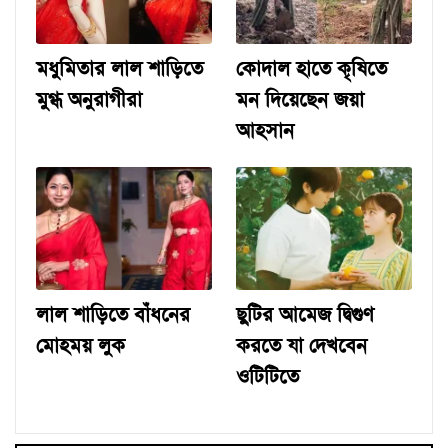
মধুমিতার লাল শাড়িতে
কোদাল হাতে কৃষিতে
মুগ্ধ অনুরাগীরা
মন দিয়েছেন জয়া
আহসান
লাল শাড়িতে বাঁধনের
ছুটির আমেজ দ্বিগুণ
মোহময় লুক
করতে যা দেখবেন
ওটিটিতে