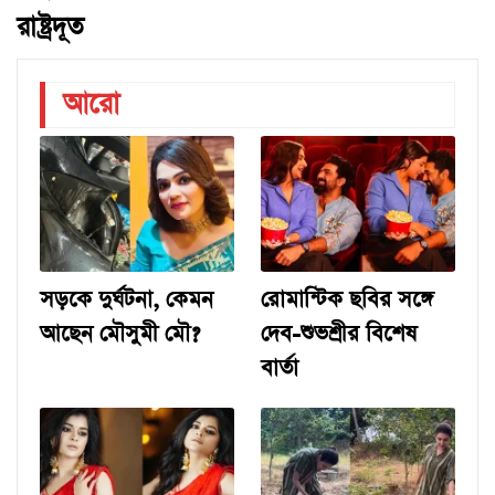
রাষ্ট্রদূত
আরো
সড়কে দুর্ঘটনা, কেমন
রোমান্টিক ছবির সঙ্গে
আছেন মৌসুমী মৌ?
দেব-শুভশ্রীর বিশেষ
বার্তা