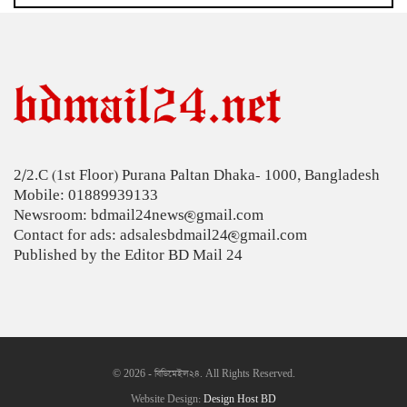
দেশের সাত অঞ্চলে ৬০ কিলোমিটার বেগে ঝড়-বৃষ্টির
সতর্কতা
বগুড়ায় বাসচাপায় নিহত ৬
জন্মসূত্রে মার্কিন নাগরিকত্ব সীমিতের বিলে স্বাক্ষর করলেন
ট্রাম্প
2/2.C (1st Floor) Purana Paltan Dhaka- 1000, Bangladesh
জুলাই গণঅভ্যুত্থান বিতর্কিত করার অপচেষ্টা চলছে:
Mobile: 01889939133
সমাজকল্যাণ প্রতিমন্ত্রী
Newsroom: bdmail24news@gmail.com
২৪ ঘণ্টায় ডেঙ্গু নিয়ে হাসপাতালে ভর্তি ৪৭১
Contact for ads: adsalesbdmail24@gmail.com
Published by the Editor BD Mail 24
ঢাকাসহ ১০ অঞ্চলে ঝড়বৃষ্টির আভাস
উন্নত দেশগুলোতে চাকরি হারানোর ঝুঁকি তিন গুণ বেশি :
বিশ্বব্যাংক
© 2026 - বিডিমেইল২৪. All Rights Reserved.
বাংলাদেশি কৃষি শ্রমিকদের ভিসা দেবে ওমান
Website Design:
Design Host BD