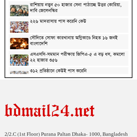
রাশিয়ায় নতুন ৫০ হাজার সেনা পাঠাচ্ছে উত্তর কোরিয়া,
দাবি জেলেনস্কির
২২৬ মাদরাসায় পাস করেনি কেউ
সৌদিতে সোফা কারখানায় অগ্নিকাণ্ডে নিহত ১৬ জনই
বাংলাদেশি
এসএসসি-সমমান পরীক্ষায় জিপিএ-৫ এ বড় ধস, কমলো
২২ হাজার ৩৫৬
৩১২ প্রতিষ্ঠানে কেউই পাস করেনি
এসএসসি-সমমান পরীক্ষার ফল প্রকাশ, পাসের হার
৬২.২৫ শতাংশ
সৌদিতে কারখানায় ভয়াবহ আগুনে নওগাঁর ৭ প্রবাসীর
মৃত্যু
কুবিতে বিশ্ব আদিবাসী দিবসে আলোচনা সভা ও সাংস্কৃতিক
অনুষ্ঠান অনুষ্ঠিত
2/2.C (1st Floor) Purana Paltan Dhaka- 1000, Bangladesh
রাষ্ট্রপতির শপথ গ্রহণ অনুষ্ঠান পরিচালনায় ৬ কমিটি