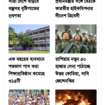
সারা দেশে বাড়বে
প্রধানমন্ত্রীর সঙ্গে বৈঠকে
বজ্রসহ বৃষ্টিপাতের
ভারতীয় হাইকমিশনার
প্রবণতা
দীনেশ ত্রিবেদী
এক বছরের ব্যবধানে
রাশিয়ায় নতুন ৫০
শতভাগ পাস করা
হাজার সেনা পাঠাচ্ছে
শিক্ষাপ্রতিষ্ঠান কমেছে
উত্তর কোরিয়া, দাবি
৩১৫টি
জেলেনস্কির