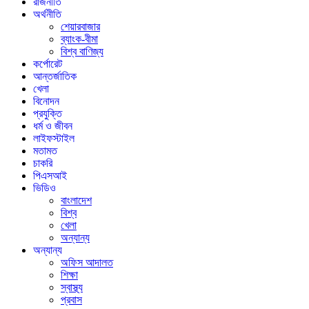
রাজনীতি
অর্থনীতি
শেয়ারবাজার
ব্যাংক-বীমা
বিশ্ব বাণিজ্য
কর্পোরেট
আন্তর্জাতিক
খেলা
বিনোদন
প্রযুক্তি
ধর্ম ও জীবন
লাইফস্টাইল
মতামত
চাকরি
পিএসআই
ভিডিও
বাংলাদেশ
বিশ্ব
খেলা
অন্যান্য
অন্যান্য
অফিস আদালত
শিক্ষা
স্বাস্থ্য
প্রবাস