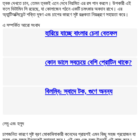
ত্বক দেখতে চান, তেমন ত্বকই এনে দেবে নিয়মিত এর রস পান করলে। উপকারী এই
ফলে ভিটামিন সি রয়েছে, যা কোলাজেন গঠনে একটি চমৎকার অবদান রাখে। এর
অ্যান্টিঅক্সিডেন্ট শক্তি দূষণ এবং চাপের কারণে সৃষ্ট রঞ্জকতা নিয়ন্ত্রণে সহায়তা করে।
এ সম্পর্কিত আরো সংবাদ
হারিয়ে যাচ্ছে বাংলার চেনা বেতফল
কোন ডালে সবচেয়ে বেশি প্রোটিন থাকে?
বিলম্বি: স্বাদে টক, গুণে অনন্য
লেবু এবং হলুদ
চাপজনিত কারণে সৃষ্ট ব্রণ মোকাবিলাকারী কনেদের প্রায়শই এমন কিছু সহজ প্রয়োজন যা
ত্বক এবং হজম উভয়কেই সহায়তা করে। এই লেবু এবং হলুদ উভয়ই এই কাজ করে।