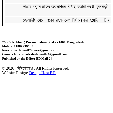
হাওরে বাড়বে মাছের অভয়াশ্রম, উঠছে ইজারা প্রথা: কৃষিমন্ত্রী
জেআইসি সেলে তারেক রহমানকেও নির্যাতন করা হয়েছিল : চিফ
প্রসিকিউটর
পাকিস্তানে রপ্তানি হবে বাংলাদেশের আনারস
2/2.C (1st Floor) Purana Paltan Dhaka- 1000, Bangladesh
Mobile: 01889939133
২০২৭ সালের রমজান ও ঈদের সম্ভাব্য তারিখ জানা গেল
Newsroom: bdmail24news@gmail.com
Contact for ads: adsalesbdmail24@gmail.com
Published by the Editor BD Mail 24
‘শেখ হাসিনা কার্ড’ নিয়ে ভারত বন্ধুত্ব চাইতে পারে না:
স্বরাষ্ট্রমন্ত্রী
© 2026 - বিডিমেইল২৪. All Rights Reserved.
Website Design:
Design Host BD
সাড়ে ৬ বছরে মোটরসাইকেল দুর্ঘটনায় নিহত ১৫ হাজার ৭১২
জন
প্রকল্পের ধীর বাস্তবায়নই অর্থনৈতিক অগ্রগতির বাধা: অর্থ
উপদেষ্টা
জিডিপির ৫ শতাংশ চিকিৎসা খাতে ব্যয় করা হবে: মির্জা ফখরুল