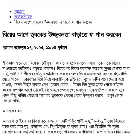
প্রচ্ছদ
লাইফস্টাইল
বিয়ের আগে ত্বকের উজ্জ্বলতা বাড়াতে যা পান করবেন
বিয়ের আগে ত্বকের উজ্জ্বলতা বাড়াতে যা পান করবেন
প্রকাশ
নভেম্বর ১৭, ২০২৫, ১১:০৪ পূর্বাহ্ণ
শীতকাল মানে তো বিয়েরও মৌসুম। বছর শেষ হতে চললো, আর একে একে বিয়ের
দাওয়াতের তালিকাও বাড়তে থাকবে। বিয়ের বর কিংবা কনেকে সবচেয়ে সুন্দর দেখতে লাগা
চাই, তাই না? শীতের মৌসুমে আমাদের ত্বকের ওপর দিয়ে এমনিতেই অনেক ঝড়-ঝাপ্টা
যেতে থাকে। তারওপর বিয়ে নিয়ে নানা চিন্তা-দুশ্চিন্তা, ঘুমের রুটিন এলোমেলো হয়ে
যাওয়া, সেসব কিছুই ত্বকে বেশ প্রভাব ফেলে। বিয়ের দিন সুন্দর ত্বক পেতে চাইলে
কয়েক সপ্তাহ আগে থেকেই নিতে হবে ভেতর থেকে যত্ন। কেমন? পান করতে হবে
এমন কিছু পানীয় যেগুলো আপনার ত্বককে ভেতর থেকে উজ্জ্বল করবে। চলুন জেনে
নেওয়া যাক-
আমলকির রস
আমলকি সেইসব বর কিংবা কনের জন্য একটি শক্তিশালী অ্যান্টিঅক্সিডেন্ট বেস হিসেবে
কাজ করে যারা দৃঢ়, উজ্জ্বল এবং স্থিতিস্থাপক ত্বক চান। এর ভিটামিন সি স্তর
কোলাজেনকে সহায়তা করে, যা ত্বকের দৃঢ়তার জন্য অপরিহার্য। আপনি বিয়ের দিন যেমন