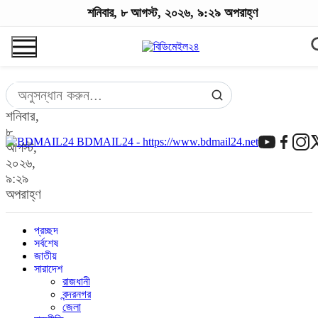
শনিবার, ৮ আগস্ট, ২০২৬, ৯:২৯ অপরাহ্ণ
শনিবার,
৮
BDMAIL24 - https://www.bdmail24.net
আগস্ট,
২০২৬,
৯:২৯
অপরাহ্ণ
প্রচ্ছদ
সর্বশেষ
জাতীয়
সারাদেশ
রাজধানী
বন্দরনগর
জেলা