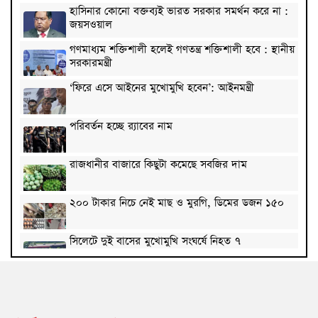
হাসিনার কোনো বক্তব্যই ভারত সরকার সমর্থন করে না :
জয়সওয়াল
গণমাধ্যম শক্তিশালী হলেই গণতন্ত্র শক্তিশালী হবে : স্থানীয়
সরকারমন্ত্রী
‘ফিরে এসে আইনের মুখোমুখি হবেন’: আইনমন্ত্রী
পরিবর্তন হচ্ছে র‌্যাবের নাম
রাজধানীর বাজারে কিছুটা কমেছে সবজির দাম
২০০ টাকার নিচে নেই মাছ ও মুরগি, ডিমের ডজন ১৫০
সিলেটে দুই বাসের মুখোমুখি সংঘর্ষে নিহত ৭
দেশের সাত অঞ্চলে ৬০ কিলোমিটার বেগে ঝড়-বৃষ্টির
সতর্কতা
বগুড়ায় বাসচাপায় নিহত ৬