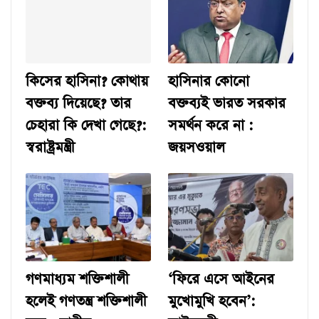
কিসের হাসিনা? কোথায়
হাসিনার কোনো
বক্তব্য দিয়েছে? তার
বক্তব্যই ভারত সরকার
চেহারা কি দেখা গেছে?:
সমর্থন করে না :
স্বরাষ্ট্রমন্ত্রী
জয়সওয়াল
গণমাধ্যম শক্তিশালী
‘ফিরে এসে আইনের
হলেই গণতন্ত্র শক্তিশালী
মুখোমুখি হবেন’: