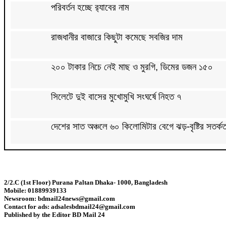
পরিবর্তন হচ্ছে র‌্যাবের নাম
রাজধানীর বাজারে কিছুটা কমেছে সবজির দাম
২০০ টাকার নিচে নেই মাছ ও মুরগি, ডিমের ডজন ১৫০
সিলেটে দুই বাসের মুখোমুখি সংঘর্ষে নিহত ৭
দেশের সাত অঞ্চলে ৬০ কিলোমিটার বেগে ঝড়-বৃষ্টির সতর্কত
বগুড়ায় বাসচাপায় নিহত ৬
2/2.C (1st Floor) Purana Paltan Dhaka- 1000, Bangladesh
জন্মসূত্রে মার্কিন নাগরিকত্ব সীমিতের বিলে স্বাক্ষর করলেন 
Mobile: 01889939133
Newsroom: bdmail24news@gmail.com
Contact for ads: adsalesbdmail24@gmail.com
জুলাই গণঅভ্যুত্থান বিতর্কিত করার অপচেষ্টা চলছে: সমাজকল
Published by the Editor BD Mail 24