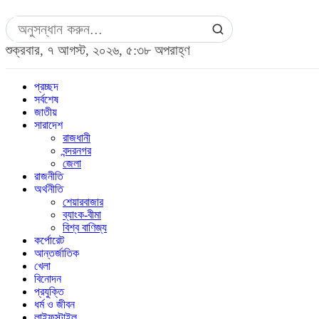
শুক্রবার, ৭ আগস্ট, ২০২৬, ৫:৩৮ অপরাহ্ণ
প্রচ্ছদ
সর্বশেষ
জাতীয়
সারাদেশ
রাজধানী
বন্দরনগর
জেলা
রাজনীতি
অর্থনীতি
শেয়ারবাজার
ব্যাংক-বীমা
বিশ্ব বাণিজ্য
কর্পোরেট
আন্তর্জাতিক
খেলা
বিনোদন
প্রযুক্তি
ধর্ম ও জীবন
লাইফস্টাইল