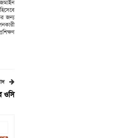
আজমাইন
ফিফা সভাপতির বিরুদ্ধে এবার
হিসেবে
‘বিয়ে বহির্ভূত প্রেমে’র অভিযোগ
ের জন্য
কাঁধখোলা গাউনে নজর কাড়লেন
পনকারী
নুসরাত ফারিয়া
রশিক্ষণ
রাজধানীতে ২৪ ঘণ্টায় ৪৮৫ গ্রেপ্তার
হারিয়ে যাচ্ছে বাংলার চেনা বেতফল
সোনার দাম ভ‌রি‌তে বাড়ল ৪ হাজার
বাদ
৩৭৪ টাকা
র ওসি
জাপানে শক্তিশালী টাইফুনের
আঘাতের আশঙ্কা, ৫০০ ফ্লাইট
বাতিল
গ্রিসের উপকূলে ২ শতাধিক
অভিবাসী উদ্ধার, বেশিরভাগই
বাংলাদেশি