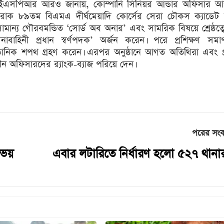
এসপিআর আরও জানায়, কোম্পানি সিনিয়র আন্ডার অফিসার 
রাক ৮৯তম বিএমএ দীর্ঘমেয়াদি কোর্সের সেরা চৌকস ক্যাডেট 
ামান্য গৌরবমন্ডিত ‘সোর্ড অব অনার’ এবং সামরিক বিষয়ে শ্রেষ্ঠত্ব
েনাবাহিনী প্রধান স্বর্ণপদক’ অর্জন করেন। পরে প্রশিক্ষণ সমা
নুষ্ঠানিক শপথ গ্রহণ করেন। এরপর অনুষ্ঠানে আগত অতিথিরা এবং প্
 অফিসারদের র‍্যাংক-ব্যাজ পরিয়ে দেন।
পরের সং
োভয়
এবার লটারিতে নির্ধারণ হলো ৫২৭ থানা