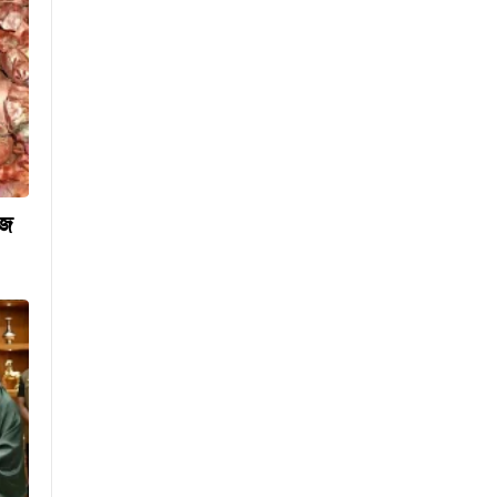
কিসের হাসিনা? কোথায় বক্তব্য
দিয়েছে? তার চেহারা কি দেখা
গেছে?: স্বরাষ্ট্রমন্ত্রী
হাসিনার কোনো বক্তব্যই ভারত
সরকার সমর্থন করে না :
জয়সওয়াল
গণমাধ্যম শক্তিশালী হলেই গণতন্ত্র
শক্তিশালী হবে : স্থানীয় সরকারমন্ত্রী
াজ
‘ফিরে এসে আইনের মুখোমুখি
হবেন’: আইনমন্ত্রী
পরিবর্তন হচ্ছে র‌্যাবের নাম