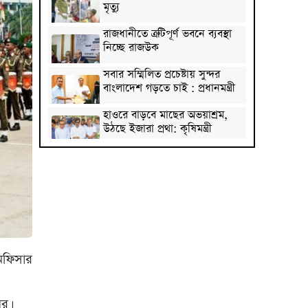
মৃত্যু
রাজধানীতে ত্রুটিপূর্ণ ভবনে ব্যবস্থা
নিচ্ছে রাজউক
সবার সম্মিলিত প্রচেষ্টায় সুন্দর
বাংলাদেশ গড়তে চাই : প্রধানমন্ত্রী
হাওরে বাড়বে মাছের অভয়াশ্রম,
উঠছে ইজারা প্রথা: কৃষিমন্ত্রী
জেআইসি সেলে তারেক
রহমানকেও নির্যাতন করা হয়েছিল
: চিফ প্রসিকিউটর
পাকিস্তানে রপ্তানি হবে বাংলাদেশের
আনারস
২০২৭ সালের রমজান ও ঈদের
সম্ভাব্য তারিখ জানা গেল
অফিসার
‘শেখ হাসিনা কার্ড’ নিয়ে ভারত
বন্ধুত্ব চাইতে পারে না: স্বরাষ্ট্রমন্ত্রী
আর।