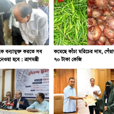
কে বন্যামুক্ত করতে সব
কমেছে কাঁচা মরিচের দাম, পেঁয়
ওয়া হবে : ত্রাণমন্ত্রী
৭০ টাকা কেজি