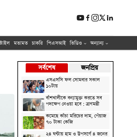
্টাইল
মতামত
চাকরি
পিএসআই
ভিডিও
অন্যান্য
সর্বশেষ
জনপ্রিয়
এসএসসি ফল সোমবার সকাল
১০টায়
বাঁশখালীকে বন্যামুক্ত করতে সব
পদক্ষেপ নেওয়া হবে : ত্রাণমন্ত্রী
কমেছে কাঁচা মরিচের দাম, পেঁয়াজ
৭০ টাকা কেজি
২৪ ঘণ্টায় হাম ও উপসর্গে ৪ জনের