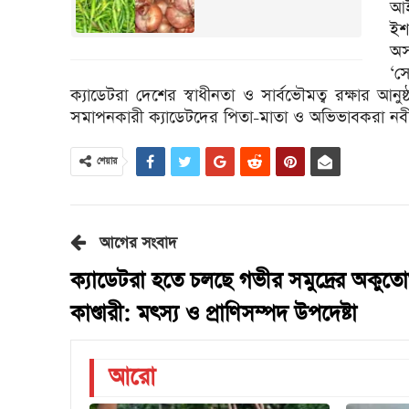
আই
ইশ
অস
‘স
ক্যাডেটরা দেশের স্বাধীনতা ও সার্বভৌমত্ব রক্ষার আ
সমাপনকারী ক্যাডেটদের পিতা-মাতা ও অভিভাবকরা নবীন
শেয়ার
আগের সংবাদ
ক্যাডেটরা হতে চলছে গভীর সমুদ্রের অকুত
কাণ্ডারী: মৎস্য ও প্রাণিসম্পদ উপদেষ্টা
আরো