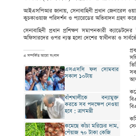
আইএসপিআর জানায়, সেনাবাহিনী প্রধান জেনারেল ওয়াকা
কুচকাওয়াজ পরিদর্শন ও প্যারেডের অভিবাদন গ্রহণ করেন
সেনাবাহিনী প্রধান প্রশিক্ষণ সমাপনকারী ক্যাডেটদে
অফিসারদের ওপর ন্যস্ত হলো দেশের স্বাধীনতা ও সার্বভৌমত্
প্
এ সম্পর্কিত আরো সংবাদ
সজ
তিন
এসএসসি ফল সোমবার
সব
সকাল ১০টায়
আন
কঠ
বাঁশখালীকে বন্যামুক্ত
বি
করতে সব পদক্ষেপ নেওয়া
বি
হবে : ত্রাণমন্ত্রী
কম
কমেছে কাঁচা মরিচের দাম,
সেন
পেঁয়াজ ৭০ টাকা কেজি