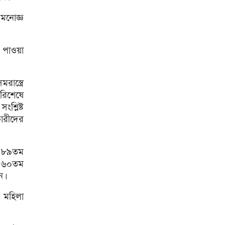
সাড়ে ৬ বছরে মোটরসাইকেল
মনোজ্ঞ
দুর্ঘটনায় নিহত ১৫ হাজার ৭১২
জন
প্রকল্পের ধীর বাস্তবায়নই
 পাওয়া
অর্থনৈতিক অগ্রগতির বাধা: অর্থ
উপদেষ্টা
জিডিপির ৫ শতাংশ চিকিৎসা খাতে
াস্ত্রে
ব্যয় করা হবে: মির্জা ফখরুল
পরিশেষে
শ্লিষ্ট
চিকিৎসকদের পেশাগত দায়িত্বে
ারীদের
রাজনীতি যেন বাধা না হয়:
প্রধানমন্ত্রী
চিকিৎসক সমাবেশের উদ্বোধন
ে ৮৯তম
করেছেন প্রধানমন্ত্রী
ও ৬০তম
ন।
আগস্টের শেষ দিকে টানা ৪ দিনের
ছুটি
ন মহিলা
বাজার সিন্ডিকেট ও মজুতদারি
করলে কঠোর ব্যবস্থা: আইনমন্ত্রী