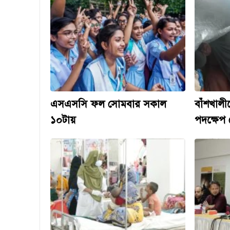
এসএসসি ফল সোমবার সকাল
বাঁশখালী
১০টায়
পদক্ষেপ নে