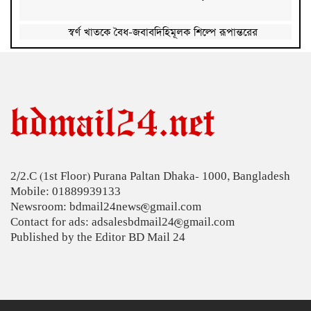
স্বর্ণ খাতকে বৈধ-জবাবদিহিমূলক শিল্পে রূপান্তরের
উদ্যোগ
হামে ২৪ ঘণ্টায় আক্রান্ত ৮৬০, মৃত্যু ৬
শিকল ভেঙেছি গণতন্ত্র প্রতিষ্ঠায়: তথ্যমন্ত্রী
২০ আগস্ট রাষ্ট্রপতি নির্বাচন
2/2.C (1st Floor) Purana Paltan Dhaka- 1000, Bangladesh
শব্দদূষণ নিয়ন্ত্রণে কঠোর হচ্ছে সরকার
Mobile: 01889939133
Newsroom: bdmail24news@gmail.com
মেয়েকে নিয়ে বাবার কবর জিয়ারতে জুবাইদা রহমান
Contact for ads: adsalesbdmail24@gmail.com
Published by the Editor BD Mail 24
১১ দলীয় ঐক্যের ঘেরাও কর্মসূচি ঘিরে সচিবালয়ের সব
গেট বন্ধ
নদীদূষণ রোধে প্রধানমন্ত্রীর নতুন নির্দেশ