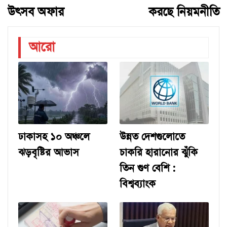
উৎসব অফার
করছে নিয়মনীতি
আরো
ঢাকাসহ ১০ অঞ্চলে
উন্নত দেশগুলোতে
ঝড়বৃষ্টির আভাস
চাকরি হারানোর ঝুঁকি
তিন গুণ বেশি :
বিশ্বব্যাংক