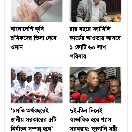
বাংলাদেশি কৃষি
চার বছরে ফ্যামিলি
শ্রমিকদের ভিসা দেবে
কার্ডের আওতায় আসবে
ওমান
১ কোটি ৬০ লাখ
পরিবার
‘চলতি অর্থবছরেই
দুই-তিন দিনেই
স্থানীয় সরকারের ৫টি
স্বাভাবিক হবে গ্যাস
নির্বাচন সম্পন্ন হবে’
সরবরাহ: জ্বালানি মন্ত্রী