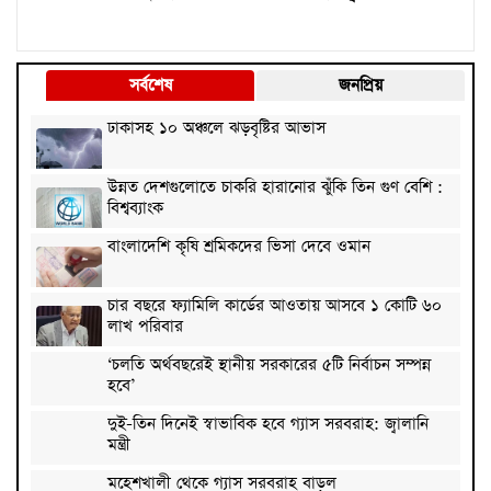
সর্বশেষ
জনপ্রিয়
ঢাকাসহ ১০ অঞ্চলে ঝড়বৃষ্টির আভাস
উন্নত দেশগুলোতে চাকরি হারানোর ঝুঁকি তিন গুণ বেশি :
বিশ্বব্যাংক
বাংলাদেশি কৃষি শ্রমিকদের ভিসা দেবে ওমান
চার বছরে ফ্যামিলি কার্ডের আওতায় আসবে ১ কোটি ৬০
লাখ পরিবার
‘চলতি অর্থবছরেই স্থানীয় সরকারের ৫টি নির্বাচন সম্পন্ন
হবে’
দুই-তিন দিনেই স্বাভাবিক হবে গ্যাস সরবরাহ: জ্বালানি
মন্ত্রী
মহেশখালী থেকে গ্যাস সরবরাহ বাড়ল