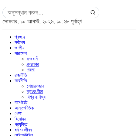
সোমবার, ১০ আগস্ট, ২০২৬, ১০:২৮ পূর্বাহ্ণ
প্রচ্ছদ
সর্বশেষ
জাতীয়
সারাদেশ
রাজধানী
বন্দরনগর
জেলা
রাজনীতি
অর্থনীতি
শেয়ারবাজার
ব্যাংক-বীমা
বিশ্ব বাণিজ্য
কর্পোরেট
আন্তর্জাতিক
খেলা
বিনোদন
প্রযুক্তি
ধর্ম ও জীবন
লাইফস্টাইল