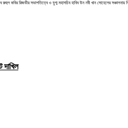
াসচিব রুহুল কবির রিজভীর সভাপতিত্বে ও যুগ্ম মহাসচিব হাবিব উন নবী খান সোহেলের সঞ্চালনা
িট দাখিল