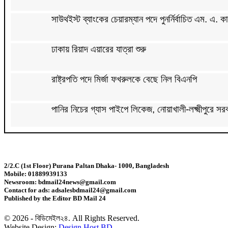
সাউথইস্ট ব্যাংকের চেয়ারম্যান পদে পুনর্নির্বাচিত এম. এ. 
ঢাকায় রিয়াদ এয়ারের যাত্রা শুরু
রাষ্ট্রপতি পদে মির্জা ফখরুলকে বেছে নিল বিএনপি
পানির নিচের গ্যাস পাইপে লিকেজ, নোয়াখালী-লক্ষ্মীপুরে সর
ডেঙ্গুতে ২ জনের মৃত্যু, হাসপাতালে ভর্তি ৬৭২
2/2.C (1st Floor) Purana Paltan Dhaka- 1000, Bangladesh
সূচকের পতনে প্রথম দিনেই ৯৬৪ কোটি টাকার লেনদেন
Mobile: 01889939133
Newsroom: bdmail24news@gmail.com
Contact for ads: adsalesbdmail24@gmail.com
ইসলামী অর্থায়ন ও ব্যাংকিংয়ে দক্ষ জনবল তৈরির তাগিদ
Published by the Editor BD Mail 24
© 2026 - বিডিমেইল২৪. All Rights Reserved.
Website Design:
Design Host BD