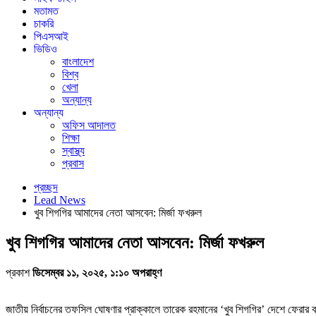
মতামত
চাকরি
পিএসআই
ভিডিও
বাংলাদেশ
বিশ্ব
খেলা
অন্যান্য
অন্যান্য
অফিস আদালত
শিক্ষা
স্বাস্থ্য
প্রবাস
প্রচ্ছদ
Lead News
খুব শিগগির আমাদের নেতা আসবেন: মির্জা ফখরুল
খুব শিগগির আমাদের নেতা আসবেন: মির্জা ফখরুল
প্রকাশ
ডিসেম্বর ১১, ২০২৫, ১:১০ অপরাহ্ণ
জাতীয় নির্বাচনের তফসিল ঘোষণার প্রাক্কালে তারেক রহমানের ‘খুব শিগগির’ দেশে ফেরার 