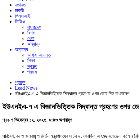
মতামত
চাকরি
পিএসআই
ভিডিও
বাংলাদেশ
বিশ্ব
খেলা
অন্যান্য
অন্যান্য
অফিস আদালত
শিক্ষা
স্বাস্থ্য
প্রবাস
প্রচ্ছদ
Lead News
ইউএনইএ-৭ এ বিজ্ঞানভিত্তিক সিদ্ধান্ত গ্রহণের ওপর জোর দিল বাংলাদেশ
ইউএনইএ-৭ এ বিজ্ঞানভিত্তিক সিদ্ধান্ত গ্রহণের ওপর জো
প্রকাশ
ডিসেম্বর ১২, ২০২৫, ৯:৪৩ অপরাহ্ণ
পরিবেশ, বন ও জলবায়ু পরিবর্তন মন্ত্রণালয়ের সচিব ড. ফারহিনা আহমদ বলেছেন, বর্তমান বৈশ