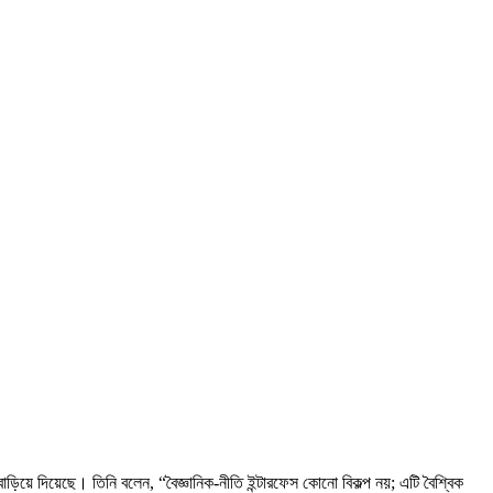
 বাড়িয়ে দিয়েছে। তিনি বলেন, “বৈজ্ঞানিক-নীতি ইন্টারফেস কোনো বিকল্প নয়; এটি বৈশ্বিক