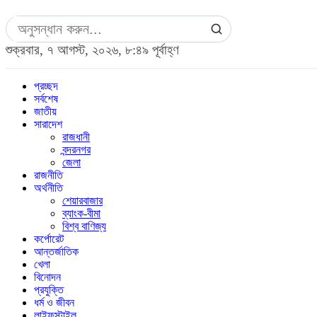
শুক্রবার, ৭ আগস্ট, ২০২৬, ৮:৪৯ পূর্বাহ্ণ
প্রচ্ছদ
সর্বশেষ
জাতীয়
সারাদেশ
রাজধানী
বন্দরনগর
জেলা
রাজনীতি
অর্থনীতি
শেয়ারবাজার
ব্যাংক-বীমা
বিশ্ব বাণিজ্য
কর্পোরেট
আন্তর্জাতিক
খেলা
বিনোদন
প্রযুক্তি
ধর্ম ও জীবন
লাইফস্টাইল