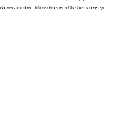
িহার্য তথ্য সরবরাহ করে আসছে। তিনি জোর দিয়ে বলেন যে ইউএনইএ-৭–এর সিদ্ধান্তে