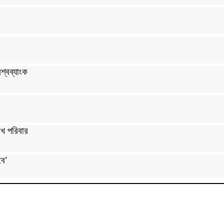
শ্বব্যাংক
খ পরিবার
বে’
্রী