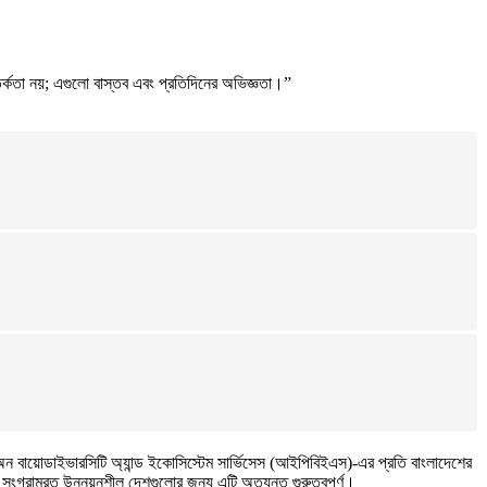
র্কতা নয়; এগুলো বাস্তব এবং প্রতিদিনের অভিজ্ঞতা।”
্ম অন বায়োডাইভারসিটি অ্যান্ড ইকোসিস্টেম সার্ভিসেস (আইপিবিইএস)-এর প্রতি বাংলাদেশের
য়ে সংগ্রামরত উন্নয়নশীল দেশগুলোর জন্য এটি অত্যন্ত গুরুত্বপূর্ণ।