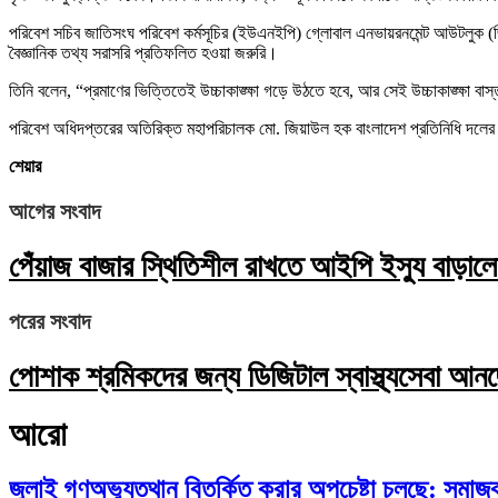
পরিবেশ সচিব জাতিসংঘ পরিবেশ কর্মসূচির (ইউএনইপি) গ্লোবাল এনভায়রনমেন্ট আউটলুক (জিই
বৈজ্ঞানিক তথ্য সরাসরি প্রতিফলিত হওয়া জরুরি।
তিনি বলেন, “প্রমাণের ভিত্তিতেই উচ্চাকাঙ্ক্ষা গড়ে উঠতে হবে, আর সেই উচ্চাকাঙ্ক্ষা ব
পরিবেশ অধিদপ্তরের অতিরিক্ত মহাপরিচালক মো. জিয়াউল হক বাংলাদেশ প্রতিনিধি দলে
শেয়ার
আগের সংবাদ
পেঁয়াজ বাজার স্থিতিশীল রাখতে আইপি ইস্যু বাড়াল
পরের সংবাদ
পোশাক শ্রমিকদের জন্য ডিজিটাল স্বাস্থ্যসেবা আ
আরো
জুলাই গণঅভ্যুত্থান বিতর্কিত করার অপচেষ্টা চলছে: সমাজকল্