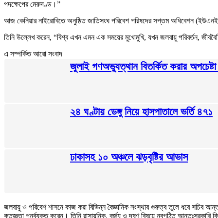
পদক্ষেপের মেরুদণ্ড।”
আজ কেনিয়ার নাইরোবিতে অনুষ্ঠিত জাতিসংঘ পরিবেশ পরিষদের সপ্তম অধিবেশন (ইউএনইএ
তিনি উল্লেখ করেন, “বিশ্ব এখন এমন এক সময়ের মুখোমুখি, যখন জলবায়ু পরিবর্তন, জীববৈ
এ সম্পর্কিত আরো সংবাদ
জুলাই গণঅভ্যুত্থান বিতর্কিত করার অপচেষ্টা
২৪ ঘণ্টায় ডেঙ্গু নিয়ে হাসপাতালে ভর্তি ৪৭১
ঢাকাসহ ১০ অঞ্চলে ঝড়বৃষ্টির আভাস
জলবায়ু ও পরিবেশ শাসনে কাজ করা বিভিন্ন বৈজ্ঞানিক সংস্থার গুরুত্ব তুলে ধরে সচিব আন্
কৃতজ্ঞতা পুনর্ব্যক্ত করেন। তিনি রাসায়নিক, বর্জ্য ও দূষণ বিষয়ে নবগঠিত আন্তঃসরকারি ব