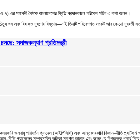
-৭)-এর সমাপনী বৈঠকে বাংলাদেশের বিবৃতি প্রদানকালে পরিবেশ সচিব এ কথা বলেন।
চিত্র্য ধস এবং বিষাক্ত দূষণের বিস্তার—এই তিনটি পরিবেশগত সংকট আর কোনো দূরবর্তী সত
 চলছে: সমাজকল্যাণ প্রতিমন্ত্রী
তঃসরকারি জলবায়ু পরিবর্তন প্যানেল (আইপিসিসি) এবং আন্তঃসরকারি বিজ্ঞান–নীতি প্ল্যাটফর
িজ্ঞান–নীতি প্যানেলের সম্প্রসারিত ভূমিকা স্বাগত জানান এবং বলেন যে বিপজ্জনক পদার্থ নি