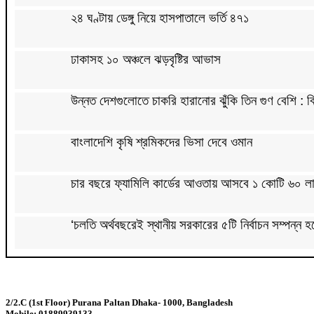
২৪ ঘণ্টায় ডেঙ্গু নিয়ে হাসপাতালে ভর্তি ৪৭১
ঢাকাসহ ১০ অঞ্চলে ঝড়বৃষ্টির আভাস
উন্নত দেশগুলোতে চাকরি হারানোর ঝুঁকি তিন গুণ বেশি : বি
বাংলাদেশি কৃষি শ্রমিকদের ভিসা দেবে ওমান
চার বছরে ফ্যামিলি কার্ডের আওতায় আসবে ১ কোটি ৬০ লা
‘চলতি অর্থবছরেই স্থানীয় সরকারের ৫টি নির্বাচন সম্পন্ন হ
দুই-তিন দিনেই স্বাভাবিক হবে গ্যাস সরবরাহ: জ্বালানি মন্ত
2/2.C (1st Floor) Purana Paltan Dhaka- 1000, Bangladesh
মহেশখালী থেকে গ্যাস সরবরাহ বাড়ল
Mobile: 01889939133