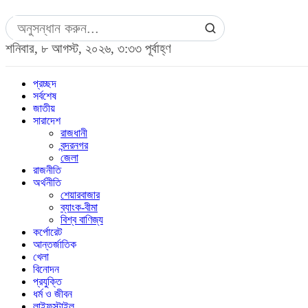
শনিবার, ৮ আগস্ট, ২০২৬, ৩:৩৩ পূর্বাহ্ণ
প্রচ্ছদ
সর্বশেষ
জাতীয়
সারাদেশ
রাজধানী
বন্দরনগর
জেলা
রাজনীতি
অর্থনীতি
শেয়ারবাজার
ব্যাংক-বীমা
বিশ্ব বাণিজ্য
কর্পোরেট
আন্তর্জাতিক
খেলা
বিনোদন
প্রযুক্তি
ধর্ম ও জীবন
লাইফস্টাইল