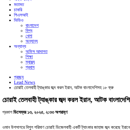
মতামত
চাকরি
পিএসআই
ভিডিও
বাংলাদেশ
বিশ্ব
খেলা
অন্যান্য
অন্যান্য
অফিস আদালত
শিক্ষা
স্বাস্থ্য
প্রবাস
প্রচ্ছদ
Lead News
চোরাই তেলবাহী ট্যাঙ্কার জব্দ করল ইরান, আটক বাংলাদেশিসহ ১৮ ক্রু
চোরাই তেলবাহী ট্যাঙ্কার জব্দ করল ইরান, আটক বাংলাদেশি
প্রকাশ
ডিসেম্বর ১৩, ২০২৫, ২:৩৩ অপরাহ্ণ
ওমান উপসাগরে বিপুল পরিমাণ চোরাই ডিজেলবাহী একটি ট্যাংকার জাহাজ জব্দ করেছে ইরান