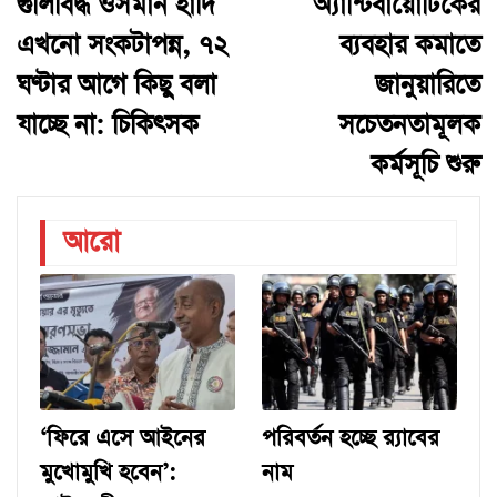
গুলিবিদ্ধ ওসমান হাদি
অ্যান্টিবায়োটিকের
এখনো সংকটাপন্ন, ৭২
ব্যবহার কমাতে
ঘণ্টার আগে কিছু বলা
জানুয়ারিতে
যাচ্ছে না: চিকিৎসক
সচেতনতামূলক
কর্মসূচি শুরু
আরো
‘ফিরে এসে আইনের
পরিবর্তন হচ্ছে র‌্যাবের
মুখোমুখি হবেন’:
নাম