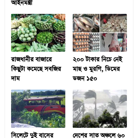
আইনমন্ত্রী
রাজধানীর বাজারে
২০০ টাকার নিচে নেই
কিছুটা কমেছে সবজির
মাছ ও মুরগি, ডিমের
দাম
ডজন ১৫০
সিলেটে দুই বাসের
দেশের সাত অঞ্চলে ৬০