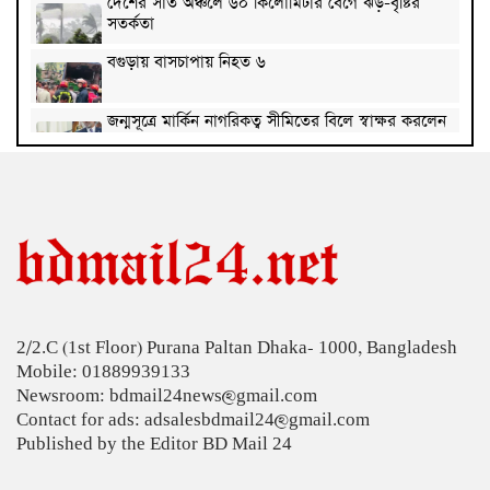
দেশের সাত অঞ্চলে ৬০ কিলোমিটার বেগে ঝড়-বৃষ্টির
সতর্কতা
বগুড়ায় বাসচাপায় নিহত ৬
জন্মসূত্রে মার্কিন নাগরিকত্ব সীমিতের বিলে স্বাক্ষর করলেন
ট্রাম্প
জুলাই গণঅভ্যুত্থান বিতর্কিত করার অপচেষ্টা চলছে:
সমাজকল্যাণ প্রতিমন্ত্রী
২৪ ঘণ্টায় ডেঙ্গু নিয়ে হাসপাতালে ভর্তি ৪৭১
ঢাকাসহ ১০ অঞ্চলে ঝড়বৃষ্টির আভাস
2/2.C (1st Floor) Purana Paltan Dhaka- 1000, Bangladesh
উন্নত দেশগুলোতে চাকরি হারানোর ঝুঁকি তিন গুণ বেশি :
Mobile: 01889939133
বিশ্বব্যাংক
Newsroom: bdmail24news@gmail.com
বাংলাদেশি কৃষি শ্রমিকদের ভিসা দেবে ওমান
Contact for ads: adsalesbdmail24@gmail.com
Published by the Editor BD Mail 24
চার বছরে ফ্যামিলি কার্ডের আওতায় আসবে ১ কোটি ৬০