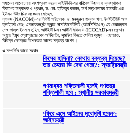
প্যানেল আলোচনায় অংশগ্রহণ করেন আইইউবি-এর পরিবেশ বিজ্ঞান ও ব্যবস্থাপনা
বিভাগের অধ্যাপক ও প্রধান, ড. মো. হাফিজুর রহমান, অর্থ মন্ত্রণালয়ের ইআরডি-এর
ইউএন উইং চিফ একেএম সোহেল,
ন্যাকম (NACOM)-এর নির্বাহী পরিচালক, ড. মনজুরুল হান্নান খান, ইনস্টিটিউট অফ
ক্লাইমেট চেঞ্জ, এনভায়রনমেন্ট অ্যান্ড সাসটেইনেবিলিটি (আইসিসিইএস) এর চেয়ারম্যান
শেখ তাজুল ইসলাম তুহিন, আইইউবি-এর আইসিসিসিএডি (ICCCAD)-এর জেন্ডার
অ্যান্ড ইয়ুথ প্রোগ্রামের কো-অর্ডিনেটর, সুমাইয়া বিনতে সেলিম প্রমুখ। এছাড়াও,
বিভিন্ন ক্ষেত্রের বিশেষজ্ঞরা তাদের মন্তব্য রাখেন ।
এ সম্পর্কিত আরো সংবাদ
কিসের হাসিনা? কোথায় বক্তব্য দিয়েছে?
তার চেহারা কি দেখা গেছে?: স্বরাষ্ট্রমন্ত্রী
গণমাধ্যম শক্তিশালী হলেই গণতন্ত্র
শক্তিশালী হবে : স্থানীয় সরকারমন্ত্রী
‘ফিরে এসে আইনের মুখোমুখি হবেন’:
আইনমন্ত্রী