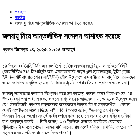
প্রচ্ছদ
জাতীয়
জলবায়ু নিয়ে আন্তর্জাতিক সম্মেলন আশাহত করেছে
জলবায়ু নিয়ে আন্তর্জাতিক সম্মেলন আশাহত করেছে
প্রকাশ
ডিসেম্বর ১৪, ২০২৫, ১০:৫৫ অপরাহ্ণ
১৪ ডিসেম্বর ইনস্টিটিউট অব ক্লাইমেট চেইঞ্জ এনভায়রনমেন্ট এন্ড সাসটেইনেবিলিটী
(আইসিসিইএস)ও ডিপার্টমেন্ট অফ এনভায়রনমেন্ট সাইন্স এন্ড ম্যানেজমেন্ট, ইন্ডিপেন্ডেন্ট
ইউনিভার্সিটি বাংলাদেশের (আইইউবি) যৌথ উদ্যোগে রাজধানীতে জলবায়ু নিয়ে তরুনদের
ভাবনা জানাতে অনুষ্ঠিত হয়েছে, ‘শেয়ার ম্যান্ডেট, শেয়ার ফিচার’ প্যানেল আলোচনা।
জলবায়ু সম্মেলনের ফলাফল বিশ্লেষণ করে মূল বক্তব্য প্রদান করেন পিকেএসএফ-এর
উপ-ব্যবস্থাপনা পরিচালক ড. ফজলে রাব্বি সাদেক আহমেদ। ড. আহমেদ উল্লেখ করেন
যে “উচ্চাভিলাষী প্রশমন লক্ষ্যমাত্রা বাস্তবায়নে উন্নত কিংবা উন্নয়নশীল—কোনো
দেশই যথেষ্টভাবে সমর্থন দিচ্ছে না”। তিনি আরও বলেন, “জলবায়ু তহবিল যেন
উন্নয়নশীল দেশগুলোর স্বার্থে কার্যকরভাবে কাজ করে, সে জন্য তাদের সক্রিয় ভূমিকা
রাখা অত্যন্ত জরুরি”। তিনি বলেন,“১.৩ ট্রিলিয়ন ডলারের তহবিলের ভেতরেই
পুঁজিবাদের বীজ রয়ে গেছে। আমরা যদি আলোচনায় যথেষ্ট সক্রিয় না থাকি, তাহলে এটি
নতুন ধরনের উপনিবেশবাদে রূপ নিতে পারে”।