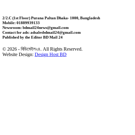
দেশের সাত অঞ্চলে ৬০ কিলোমিটার বেগে ঝড়-বৃষ্টির সতর্কতা
2/2.C (1st Floor) Purana Paltan Dhaka- 1000, Bangladesh
Mobile: 01889939133
বগুড়ায় বাসচাপায় নিহত ৬
Newsroom: bdmail24news@gmail.com
Contact for ads: adsalesbdmail24@gmail.com
Published by the Editor BD Mail 24
জন্মসূত্রে মার্কিন নাগরিকত্ব সীমিতের বিলে স্বাক্ষর করলেন
ট্রাম্প
© 2026 - বিডিমেইল২৪. All Rights Reserved.
Website Design:
Design Host BD
জুলাই গণঅভ্যুত্থান বিতর্কিত করার অপচেষ্টা চলছে:
সমাজকল্যাণ প্রতিমন্ত্রী
২৪ ঘণ্টায় ডেঙ্গু নিয়ে হাসপাতালে ভর্তি ৪৭১
ঢাকাসহ ১০ অঞ্চলে ঝড়বৃষ্টির আভাস
উন্নত দেশগুলোতে চাকরি হারানোর ঝুঁকি তিন গুণ বেশি :
বিশ্বব্যাংক
বাংলাদেশি কৃষি শ্রমিকদের ভিসা দেবে ওমান