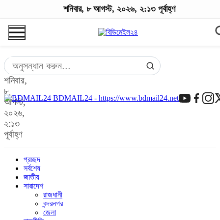
শনিবার, ৮ আগস্ট, ২০২৬, ২:১৩ পূর্বাহ্ণ
শনিবার,
৮
BDMAIL24 - https://www.bdmail24.net
আগস্ট,
২০২৬,
২:১৩
পূর্বাহ্ণ
প্রচ্ছদ
সর্বশেষ
জাতীয়
সারাদেশ
রাজধানী
বন্দরনগর
জেলা