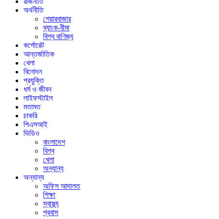
রাজনীতি
অর্থনীতি
শেয়ারবাজার
ব্যাংক-বীমা
বিশ্ব বাণিজ্য
কর্পোরেট
আন্তর্জাতিক
খেলা
বিনোদন
প্রযুক্তি
ধর্ম ও জীবন
লাইফস্টাইল
মতামত
চাকরি
পিএসআই
ভিডিও
বাংলাদেশ
বিশ্ব
খেলা
অন্যান্য
অন্যান্য
অফিস আদালত
শিক্ষা
স্বাস্থ্য
প্রবাস