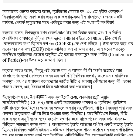
আলোচনার শুরুতে বক্তারা বলেন, ব্রাজিলের বেলেমে কপ-৩০-তে গৃহীত গুরুত্বপূর্ণ
সিদ্ধান্তগুলি বিশ্লেষণ করার জন্য এবং জলবায়ু-সহনশীল বাংলাদেশের জন্য একটি
কার্যকর, শেয়ার্ড ম্যান্ডেটের সাথে একীভূত করার জন্য এই সংলাপটি অপরিহার্য।
বক্তারা বলেন, বিশ্বজুড়ে যখন রেকর্ড-ভাঙা উষ্ণতা বিরাজ করছে এবং 1.5 ডিগ্রি
সেলসিয়াস তাপমাত্রা বৃদ্ধির লক্ষ্য দ্রুত নাগালের বাইরে চলে যাচ্ছে , ঠিক তখনই
‘বাস্তবায়নের কপ’ হিসেবে কপ ৩০ (COP30)-কে দেখা হচ্ছিল । টানা কয়েক বছর ধরে
একের পর এক কপ (COP) থেকে কাঙ্ক্ষিত ফল না আসার পর , আমাজনের প্রান্তে
অবস্থিত ব্রাজিলের বেলেমে অনুষ্ঠিত এই বছরের কনফারেন্স অফ পার্টিজ (Conference
of Parties)-এর উপর অনেক আশা ছিল ।
বক্তারা আরও বলেন, কিন্তু এই বেলেম কপ-এ আসলে কী কী অর্জন হয়েছে? আর
বাংলাদেশের মতো দেশগুলোর জন্য এর অর্থ কী? বৈশ্বিক জলবায়ু আলোচনার সামগ্রিক
অবস্থা এবং এর ফলাফল বাংলাদেশের জাতীয় নীতি ও জলবায়ু কৌশলের জন্য কী ধরনের
প্রভাব ফেলে, এই বিষয়গুলো নিয়ে আলোচনা করা প্রয়োজন |
উল্লেখযোগ্য যে, ইনস্টিটিউট অফ ক্লাইমেট চেঞ্জ, এনভায়রনমেন্ট অ্যান্ড
সাসটেইনেবিলিটি (ICCES) হলো একটি অলাভজনক গবেষণা ও প্রশিক্ষণ প্রতিষ্ঠান ।
এটি বাংলাদেশসহ বিশ্বের অন্যান্য অঞ্চলে জলবায়ু সহনশীলতা, পরিবেশ ব্যবস্থাপনা এবং
টেকসই উন্নয়নকে এগিয়ে নিয়ে যাওয়ার জন্য নিবেদিত। আইসিসিইএস বিজ্ঞান, নীতি
এবং বাস্তব অনুশীলনের মধ্যে সংযোগ স্থাপন করে, যাতে গবেষণালব্ধ জ্ঞান বাস্তব-
ভিত্তিক সমাধানে কাজে লাগে । বাংলাদেশের ট্রাস্ট আইনের অধীনে একটি দাতব্য ট্রাস্ট
হিসেবে নিবন্ধিত আইসিসিইএস একটি অংশগ্রহণমূলক শাসন কাঠামোর মাধ্যমে পরিচালিত
হয়, যার মধ্যে রয়েছে বোর্ড অফ ট্রাস্টিজ, এক্সিকিউটিভ টিম, অ্যাডভাইজরি কাউন্সিল এবং