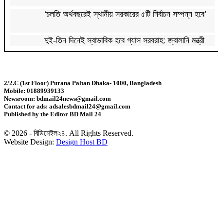
‘চলতি অর্থবছরেই স্থানীয় সরকারের ৫টি নির্বাচন সম্পন্ন হবে’
দুই-তিন দিনেই স্বাভাবিক হবে গ্যাস সরবরাহ: জ্বালানি মন্ত্রী
মহেশখালী থেকে গ্যাস সরবরাহ বাড়ল
2/2.C (1st Floor) Purana Paltan Dhaka- 1000, Bangladesh
Mobile: 01889939133
স্বর্ণ খাতকে বৈধ-জবাবদিহিমূলক শিল্পে রূপান্তরের উদ্যোগ
Newsroom: bdmail24news@gmail.com
Contact for ads: adsalesbdmail24@gmail.com
Published by the Editor BD Mail 24
হামে ২৪ ঘণ্টায় আক্রান্ত ৮৬০, মৃত্যু ৬
© 2026 - বিডিমেইল২৪. All Rights Reserved.
Website Design:
Design Host BD
শিকল ভেঙেছি গণতন্ত্র প্রতিষ্ঠায়: তথ্যমন্ত্রী
২০ আগস্ট রাষ্ট্রপতি নির্বাচন
শব্দদূষণ নিয়ন্ত্রণে কঠোর হচ্ছে সরকার