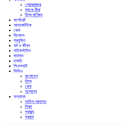
শেয়ারবাজার
ব্যাংক-বীমা
বিশ্ব বাণিজ্য
কর্পোরেট
আন্তর্জাতিক
খেলা
বিনোদন
প্রযুক্তি
ধর্ম ও জীবন
লাইফস্টাইল
মতামত
চাকরি
পিএসআই
ভিডিও
বাংলাদেশ
বিশ্ব
খেলা
অন্যান্য
অন্যান্য
অফিস আদালত
শিক্ষা
স্বাস্থ্য
প্রবাস