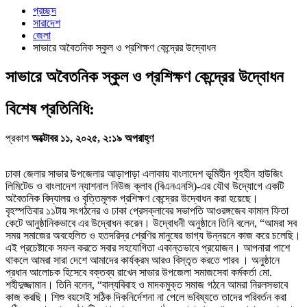
প্রচ্ছদ
সারাদেশ
জেলা
সাভারে অবৈতনিক স্কুল ও প্রশিক্ষণ কেন্দ্রের উদ্বোধন
সাভারে অবৈতনিক স্কুল ও প্রশিক্ষণ কেন্দ্রের উদ্বোধন
বিশেষ প্রতিনিধি:
প্রকাশ
অক্টোবর ১১, ২০২৫, ২:১৯ অপরাহ্ণ
ঢাকা জেলার সাভার উপজেলার আড়াপাড়া এলাকায় বাংলাদেশ ভূমিহীন গৃহহীন হাউজিং
লিমিটেড ও বাংলাদেশ ন্যাশনাল নিউজ ক্লাব (বিএনএনসি)-এর যৌথ উদ্যোগে একটি
অবৈতনিক বিদ্যালয় ও বৃত্তিমূলক প্রশিক্ষণ কেন্দ্রের উদ্বোধন করা হয়েছে।
বৃহস্পতিবার ১১টায় সংগঠনের ও ঢাকা প্রেসক্লাবের সভাপতি আওরঙ্গজেব কামাল ফিতা
কেটে আনুষ্ঠানিকভাবে এর উদ্বোধন করেন। উদ্বোধনী অনুষ্ঠানে তিনি বলেন, “আমরা সব
সময় সমাজের অবহেলিত ও হতদরিদ্র শ্রেণির মানুষের ভাগ্য উন্নয়নে কাজ করে চলেছি।
এই প্রচেষ্টাকে সফল করতে সবার সহযোগিতা একান্তভাবে প্রয়োজন। আপনারা পাশে
থাকলে আমরা সারা দেশে আমাদের কার্যক্রম আরও বিস্তৃত করতে পারব । অনুষ্ঠানে
প্রধান আলোচক হিসেবে বক্তব্য রাখেন সাভার উপজেলা সমাজসেবা কর্মকর্তা মো.
শহীদুজ্জামান। তিনি বলেন, “বাল্যবিবাহ ও মাদকমুক্ত সমাজ গঠনে আমরা নিরলসভাবে
কাজ করছি। শিশু বয়সেই সঠিক দিকনির্দেশনা না পেলে ভবিষ্যতে তাদের পরিবর্তন করা