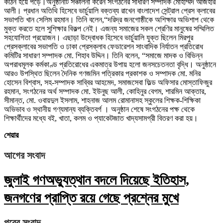
কঠিন হয়ে পড়ে।অনুষ্ঠানটি সঞ্চালনা করেন সংগঠনের সাধারণ সম্পাদক মোহাম্মদ আজহার
আলী। প্রধান অতিথি হিসেবে ভার্চুয়ালি বক্তব্য রাখেন বাংলাদেশ সেন্ট্রাল প্রেস ক্লাবের
সভাপতি খান সেলিম রহমান। তিনি বলেন,“দরিদ্র জনগোষ্ঠীকে অশিক্ষার অভিশাপ থেকে
মুক্ত করতে হলে সুশিক্ষার বিকল্প নেই। এজন্য সমাজের সকল শ্রেণির মানুষের সম্মিলিত
সহযোগিতা প্রয়োজন। এছাড়া উদ্বোধক হিসেবে ভার্চুয়ালি যুক্ত ছিলেন মিরপুর
প্রেসক্লাবের সভাপতি ও ঢাকা প্রেসক্লাব ফেডারেশন সাংবাদিক নির্যাতন প্রতিরোধ
কমিটির সাধারণ সম্পাদক মো. শিহাব উদ্দিন। তিনি বলেন, “সমাজে মাদক ও বিভিন্ন
অপরাধমূলক কর্মকাণ্ড প্রতিরোধের একমাত্র উপায় হলো জনসচেতনতা বৃদ্ধি। অনুষ্ঠানে
আরও উপস্থিত ছিলেন দৈনিক গণজমিন পত্রিকার প্রকাশক ও সম্পাদক মো. মনির
হোসেন বিশ্বাস, সহ-সম্পাদক সাব্বির আহমেদ, সমাজসেবা ফিল্ড অফিসার মোস্তাফিজুর
রহমান, সংগঠনের অর্থ সম্পাদক মো. ইউনুছ আলী, কোহিনুর বেগম, শারমিন আক্তার,
সীমান্ত, মো. ওবায়দুল ইসলাম, শাহনাজ আলম রোমানাসহ স্কুলের শিক্ষক-শিক্ষিকা
অভিভাব ও স্থানীয় গণ্যমান্য ব্যক্তিবর্গ । অনুষ্ঠান শেষে সংগঠনের পক্ষ থেকে
শিক্ষার্থীদের মধ্যে বই, খাতা, কলম ও প্যাকেটজাত খাদ্যসামগ্রী বিতরণ করা হয়।
শেয়ার
আগের সংবাদ
জুলাই গণঅভ্যুত্থান বদলে দিয়েছে ইতিহাস,
জনগণের প্রাপ্তি রয়ে গেছে প্রশ্নের মুখে
পরের সংবাদ