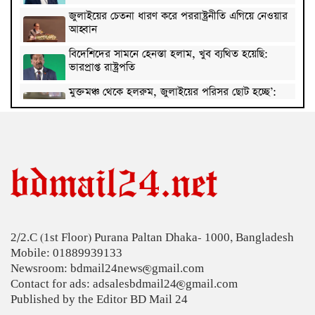
জুলাইয়ের চেতনা ধারণ করে পররাষ্ট্রনীতি এগিয়ে নেওয়ার
আহ্বান
বিদেশিদের সামনে হেনস্তা হলাম, খুব ব্যথিত হয়েছি:
ভারপ্রাপ্ত রাষ্ট্রপতি
মুক্তমঞ্চ থেকে হলরুম, জুলাইয়ের পরিসর ছোট হচ্ছে’:
কুবি শিবির সভাপতি
হামে আরও ৫ শিশুর মৃত্যু, শনাক্ত ১২৪
সবজির বাজারে আগুন, চাপে ক্রেতা
নতুন বাংলাদেশ গড়ার সুযোগ সৃষ্টি হয়েছে: জ্বালানি
প্রতিমন্ত্রী
2/2.C (1st Floor) Purana Paltan Dhaka- 1000, Bangladesh
‘শরিফ স্যারকে ভিসি চেয়েছিলাম, আগের প্রশাসন অথর্ব
Mobile: 01889939133
ছিল’: কুবি ছাত্রদল নেতা
Newsroom: bdmail24news@gmail.com
সাবেক যুগ্ম সচিব সৈয়দ জগলুল পাশা গ্রেপ্তার
Contact for ads: adsalesbdmail24@gmail.com
Published by the Editor BD Mail 24