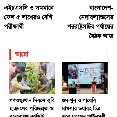
এইচএসসি ও সমমানে
বাংলাদেশ-
ফেল ৫ লাখেরও বেশি
নেদারল্যান্ডসের
পরীক্ষার্থী
পররাষ্ট্রসচিব পর্যায়ের
বৈঠক আজ
আরো
গণঅভ্যুত্থান দিবসে কুবি
গুম-খুন ও গায়েবি
ছাত্রদলের পরিচ্ছন্নতা ও
মামলার ভয়াবহ চিত্র
বৃক্ষরোপণ কর্মসূচি
তুলে ধরলেন আইনমন্ত্রী