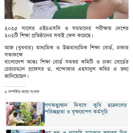
২০২৫ সালের এইচএসসি ও সমমানের পরীক্ষায় দেশের
২০২টি শিক্ষা প্রতিষ্ঠানের সবাই ফেল করেছে।
আজ (বুধবার) মাধ্যমিক ও উচ্চমাধ্যমিক শিক্ষা বোর্ড, ঢাকার
সভাকক্ষে
বাংলাদেশ আন্তঃ শিক্ষা বোর্ড সমন্বয় কমিটি ও ঢাকা বোর্ডের
চেয়ারম্যান প্রফেসর ড. খন্দোকার এহসানুল কবির এ তথ্য
জানিয়েছেন।
এ সম্পর্কিত আরো সংবাদ
গণঅভ্যুত্থান দিবসে কুবি ছাত্রদলের
পরিচ্ছন্নতা ও বৃক্ষরোপণ কর্মসূচি
গুম-খুন ও গায়েবি মামলার ভয়াবহ চিত্র