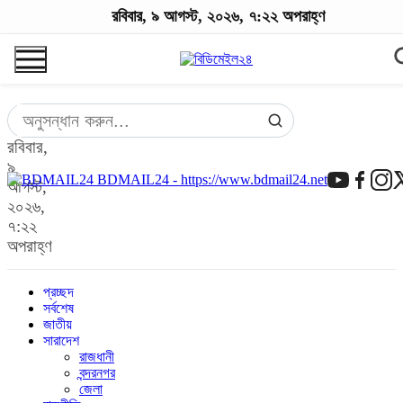
রবিবার, ৯ আগস্ট, ২০২৬, ৭:২২ অপরাহ্ণ
রবিবার,
৯
BDMAIL24 - https://www.bdmail24.net
আগস্ট,
২০২৬,
৭:২২
অপরাহ্ণ
প্রচ্ছদ
সর্বশেষ
জাতীয়
সারাদেশ
রাজধানী
বন্দরনগর
জেলা