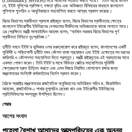
(Consultancy Services) দিয়ে আমাদের সহায়তা করতে পারে।” তিনি আরো জানান
যে, ইইউ পুলিশের প্রশিক্ষণ, দক্ষতা বৃদ্ধি এবং অভিজ্ঞতা বিনিময়ের মাধ্যমে বাংলাদেশ
পুলিশকে পুনর্গঠন ও আধুনিকায়নে সহযোগিতা করতে আগ্রহ প্রকাশ করেছে।
বিচার বিভাগের স্বাধীনতা প্রসঙ্গে রাষ্ট্রদূত বলেন, বিচার বিভাগের স্বাধীনতার ক্ষেত্রে
বাংলাদেশ ইউরোপীয় ইউনিয়নের দেশগুলোর দীর্ঘদিনের অভিজ্ঞতাকে কাজে লাগাতে পারে।
এর প্রেক্ষিতে মন্ত্রী সালাহউদ্দিন আহমদ বলেন, “বর্তমান সরকার বিচার বিভাগের পূর্ণ
স্বাধীনতা নিশ্চিতে দৃঢ়প্রতিজ্ঞ।”
দুর্নীতি দমনে ইইউ’র ভূমিকার ওপর গুরুত্বারোপ করে রাষ্ট্রদূত বলেন, বাংলাদেশের একটি
সুনির্দিষ্ট ও শক্তিশালী দুর্নীতি দমন কৌশল থাকা প্রয়োজন এবং ইইউ এক্ষেত্রে সব ধরনের
কারিগরি ও কৌশলগত সহযোগিতা দিতে প্রস্তুত। মন্ত্রী রাষ্ট্রদূতের এই প্রস্তাবের সাথে
একমত পোষণ করেন। তিনি ইইউ’র সাথে বিভিন্ন সেক্টরে সহযোগিতার সুনির্দিষ্ট
ক্ষেত্রগুলো দ্রুত চিহ্নিত করতে এবং এসব বিষয়ে নিয়মিত যোগাযোগ রক্ষার জন্য
মন্ত্রণালয়ের সংশ্লিষ্ট কর্মকর্তাদের নির্দেশ প্রদান করেন।
বৈঠকে স্বরাষ্ট্র মন্ত্রণালয়ের রাজনৈতিক অনুবিভাগের অতিরিক্ত সচিব ড. জিয়াউদ্দিন
আহমেদ, রাজনৈতিক-১ শাখার যুগ্মসচিব রেবেকা খান এবং ইউরোপীয় ইউনিয়নের
প্রতিনিধিদলের সদস্যবৃন্দ উপস্থিত ছিলেন।
শেয়ার
আগের সংবাদ
পহেলা বৈশাখ আমাদের আত্মপরিচয়ের এক অনন্য