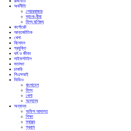
রাজনীতি
অর্থনীতি
শেয়ারবাজার
ব্যাংক-বীমা
বিশ্ব বাণিজ্য
কর্পোরেট
আন্তর্জাতিক
খেলা
বিনোদন
প্রযুক্তি
ধর্ম ও জীবন
লাইফস্টাইল
মতামত
চাকরি
পিএসআই
ভিডিও
বাংলাদেশ
বিশ্ব
খেলা
অন্যান্য
অন্যান্য
অফিস আদালত
শিক্ষা
স্বাস্থ্য
প্রবাস