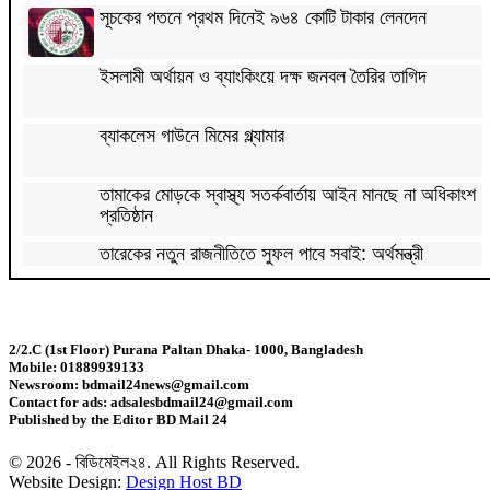
সূচকের পতনে প্রথম দিনেই ৯৬৪ কোটি টাকার লেনদেন
ইসলামী অর্থায়ন ও ব্যাংকিংয়ে দক্ষ জনবল তৈরির তাগিদ
ব্যাকলেস গাউনে মিমের গ্ল্যামার
তামাকের মোড়কে স্বাস্থ্য সতর্কবার্তায় আইন মানছে না অধিকাংশ
প্রতিষ্ঠান
তারেকের নতুন রাজনীতিতে সুফল পাবে সবাই: অর্থমন্ত্রী
চাষিরা লবণের ন্যায্যমূল্য পেতে শুরু করেছেন : স্বরাষ্ট্রমন্ত্রী
2/2.C (1st Floor) Purana Paltan Dhaka- 1000, Bangladesh
Mobile: 01889939133
এক সপ্তাহে ডিমের দাম দেড়গুণ, ডজন ১৮০ টাকা
Newsroom: bdmail24news@gmail.com
Contact for ads: adsalesbdmail24@gmail.com
Published by the Editor BD Mail 24
১০ বছরের জ্বালানি পরিকল্পনা সংসদে তুলে ধরবে সরকার :
প্রধানমন্ত্রী
© 2026 - বিডিমেইল২৪. All Rights Reserved.
Website Design:
Design Host BD
সালমান শাহ হত্যা মামলায় ডন গ্রেফতার