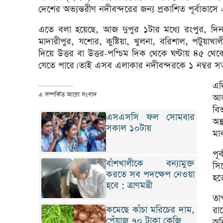
দেশের অভ্যন্তরীণ নদীবন্দরের জন্য প্রকাশিত পূর্বাভাস
এতে বলা হয়েছে, আজ দুপুর ১টার মধ্যে রংপুর, দিনা
মাদারীপুর, যশোর, কুষ্টিয়া, খুলনা, বরিশাল, পটুয়াখাল
দিয়ে উত্তর বা উত্তর-পশ্চিম দিক থেকে ঘণ্টায় ৪৫ থেকে
যেতে পারে। তাই এসব এলাকার নদীবন্দরকে ১ নম্বর স
এদ
এ সম্পর্কিত আরো সংবাদ
আজ
বি
এসএসসি ফল সোমবার
অস
সকাল ১০টায়
মাঝ
পূ
বাঁশখালীকে বন্যামুক্ত
সি
করতে সব পদক্ষেপ নেওয়া
হত
হবে : ত্রাণমন্ত্রী
তা
কমেছে কাঁচা মরিচের দাম,
রা
পেঁয়াজ ৭০ টাকা কেজি
অধি