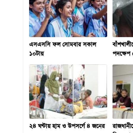
এসএসসি ফল সোমবার সকাল
বাঁশখালী
১০টায়
পদক্ষেপ নে
২৪ ঘণ্টায় হাম ও উপসর্গে ৪ জনের
রাজধানীতে 