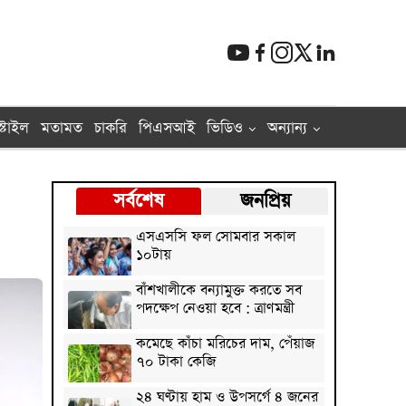
্টাইল
মতামত
চাকরি
পিএসআই
ভিডিও
অন্যান্য
সর্বশেষ
জনপ্রিয়
এসএসসি ফল সোমবার সকাল
১০টায়
বাঁশখালীকে বন্যামুক্ত করতে সব
পদক্ষেপ নেওয়া হবে : ত্রাণমন্ত্রী
কমেছে কাঁচা মরিচের দাম, পেঁয়াজ
৭০ টাকা কেজি
২৪ ঘণ্টায় হাম ও উপসর্গে ৪ জনের