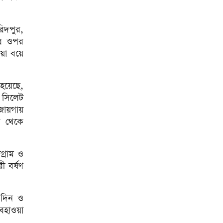
সাড়ে ৬ বছরে মোটরসাইকেল
দুর্ঘটনায় নিহত ১৫ হাজার ৭১২
িদপুর,
জন
হের ওপর
প্রকল্পের ধীর বাস্তবায়নই
ওয়া বয়ে
অর্থনৈতিক অগ্রগতির বাধা: অর্থ
উপদেষ্টা
জিডিপির ৫ শতাংশ চিকিৎসা খাতে
 হয়েছে,
ব্যয় করা হবে: মির্জা ফখরুল
ও সিলেট
জায়গায়
চিকিৎসকদের পেশাগত দায়িত্বে
রাজনীতি যেন বাধা না হয়:
া থেকে
প্রধানমন্ত্রী
চিকিৎসক সমাবেশের উদ্বোধন
গ্রাম ও
করেছেন প্রধানমন্ত্রী
 বর্ষণ
আগস্টের শেষ দিকে টানা ৪ দিনের
ছুটি
 দিন ও
বাজার সিন্ডিকেট ও মজুতদারি
বহাওয়া
করলে কঠোর ব্যবস্থা: আইনমন্ত্রী