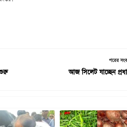
পরের সং
ুরু
আজ সিলেট যাচ্ছেন প্রধানম