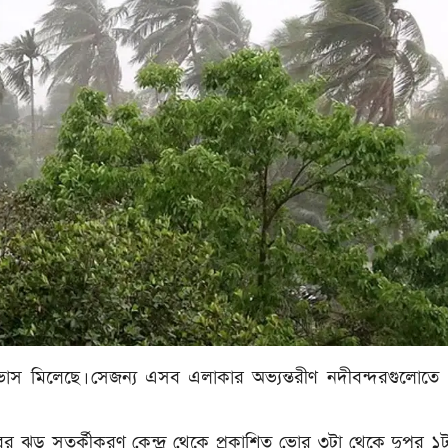
াস মিলেছে। সেজন্য এসব এলাকার অভ্যন্তরীণ নদীবন্দরগুলোতে ১
ঝড় সতর্কীকরণ কেন্দ্র থেকে প্রকাশিত ভোর ৩টা থেকে দুপুর ১টা 