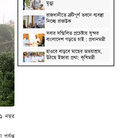
মৃত্যু
রাজধানীতে ত্রুটিপূর্ণ ভবনে ব্যবস্থা
নিচ্ছে রাজউক
সবার সম্মিলিত প্রচেষ্টায় সুন্দর
বাংলাদেশ গড়তে চাই : প্রধানমন্ত্রী
হাওরে বাড়বে মাছের অভয়াশ্রম,
উঠছে ইজারা প্রথা: কৃষিমন্ত্রী
জেআইসি সেলে তারেক
রহমানকেও নির্যাতন করা হয়েছিল
: চিফ প্রসিকিউটর
পাকিস্তানে রপ্তানি হবে বাংলাদেশের
আনারস
২০২৭ সালের রমজান ও ঈদের
সম্ভাব্য তারিখ জানা গেল
 নম্বর
‘শেখ হাসিনা কার্ড’ নিয়ে ভারত
বন্ধুত্ব চাইতে পারে না: স্বরাষ্ট্রমন্ত্রী
পর্যন্ত