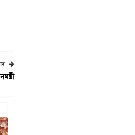
ফিফা সভাপতির বিরুদ্ধে এবার
‘বিয়ে বহির্ভূত প্রেমে’র অভিযোগ
কাঁধখোলা গাউনে নজর কাড়লেন
নুসরাত ফারিয়া
রাজধানীতে ২৪ ঘণ্টায় ৪৮৫ গ্রেপ্তার
হারিয়ে যাচ্ছে বাংলার চেনা বেতফল
বাদ
ন্ত্রী
সোনার দাম ভ‌রি‌তে বাড়ল ৪ হাজার
৩৭৪ টাকা
জাপানে শক্তিশালী টাইফুনের
আঘাতের আশঙ্কা, ৫০০ ফ্লাইট
বাতিল
গ্রিসের উপকূলে ২ শতাধিক
অভিবাসী উদ্ধার, বেশিরভাগই
বাংলাদেশি