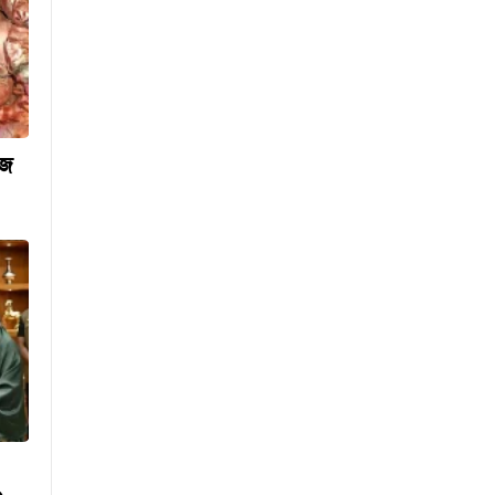
কিসের হাসিনা? কোথায় বক্তব্য
দিয়েছে? তার চেহারা কি দেখা
গেছে?: স্বরাষ্ট্রমন্ত্রী
হাসিনার কোনো বক্তব্যই ভারত
সরকার সমর্থন করে না :
জয়সওয়াল
গণমাধ্যম শক্তিশালী হলেই গণতন্ত্র
াজ
শক্তিশালী হবে : স্থানীয় সরকারমন্ত্রী
‘ফিরে এসে আইনের মুখোমুখি
হবেন’: আইনমন্ত্রী
পরিবর্তন হচ্ছে র‌্যাবের নাম