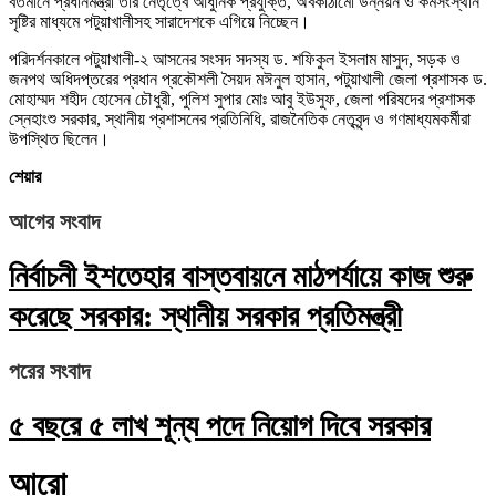
বর্তমানে প্রধানমন্ত্রী তাঁর নেতৃত্বে আধুনিক প্রযুক্তি, অবকাঠামো উন্নয়ন ও কর্মসংস্থান
সৃষ্টির মাধ্যমে পটুয়াখালীসহ সারাদেশকে এগিয়ে নিচ্ছেন।
পরিদর্শনকালে পটুয়াখালী-২ আসনের সংসদ সদস্য ড. শফিকুল ইসলাম মাসুদ, সড়ক ও
জনপথ অধিদপ্তরের প্রধান প্রকৌশলী সৈয়দ মঈনুল হাসান, পটুয়াখালী জেলা প্রশাসক ড.
মোহাম্মদ শহীদ হোসেন চৌধুরী, পুলিশ সুপার মোঃ আবু ইউসুফ, জেলা পরিষদের প্রশাসক
স্নেহাংশু সরকার, স্থানীয় প্রশাসনের প্রতিনিধি, রাজনৈতিক নেতৃবৃন্দ ও গণমাধ্যমকর্মীরা
উপস্থিত ছিলেন।
শেয়ার
আগের সংবাদ
নির্বাচনী ইশতেহার বাস্তবায়নে মাঠপর্যায়ে কাজ শুরু
করেছে সরকার: স্থানীয় সরকার প্রতিমন্ত্রী
পরের সংবাদ
৫ বছরে ৫ লাখ শূন্য পদে নিয়োগ দিবে সরকার
আরো