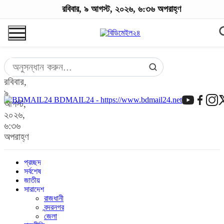
রবিবার, ৯ আগস্ট, ২০২৬, ৬:৩৬ অপরাহ্ণ
রবিবার,
৯
BDMAIL24 - https://www.bdmail24.net
আগস্ট,
২০২৬,
৬:৩৬
অপরাহ্ণ
প্রচ্ছদ
সর্বশেষ
জাতীয়
সারাদেশ
রাজধানী
বন্দরনগর
জেলা