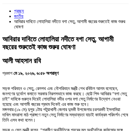
প্রচ্ছদ
জাতীয়
আবিরার দাবিতে লোহালিয়া নদীতে বগা সেতু, আগামী বছরের শুরুতেই কাজ শুরুর
ঘোষণা
আবিরার দাবিতে লোহালিয়া নদীতে বগা সেতু, আগামী
বছরের শুরুতেই কাজ শুরুর ঘোষণা
আলী আহসান রবি
প্রকাশ
মে ১৯, ২০২৬, ৬:৫৮ অপরাহ্ণ
সড়ক পরিবহন ও সেতু, রেলপথ এবং নৌপরিবহন মন্ত্রী শেখ রবিউল আলম বলেছেন,
জনগণের দুর্ভোগ কমাতে সরকার নিরলসভাবে কাজ করছে। ছোট্ট শিশু আবিরার “বগা সেতু
চাই” দাবিকে গুরুত্ব দিয়েই লোহালিয়া নদীর ওপর বগা সেতু নির্মাণের উদ্যোগ নেওয়া
হয়েছে এবং আগামী বছরের প্রথম দিকেই এর কাজ শুরু হবে।
মঙ্গলবার (১৯ মে) দুপুর ১টায় পটুয়াখালী জেলার দুমকী উপজেলার চরগরবদী ইসলামিয়া
দাখিল মাদরাসা মাঠ প্রাঙ্গণে নতুন সেতু নির্মাণের সম্ভাব্যতা যাচাই কার্যক্রম পরিদর্শন শেষে
তিনি এসব কথা বলেন।
সড়ক ও সেতু মন্ত্রী বলেন, “গ্রামীণ অর্থনীতিকে শহরের মূল অর্থনৈতিক কাঠামোর সঙ্গে