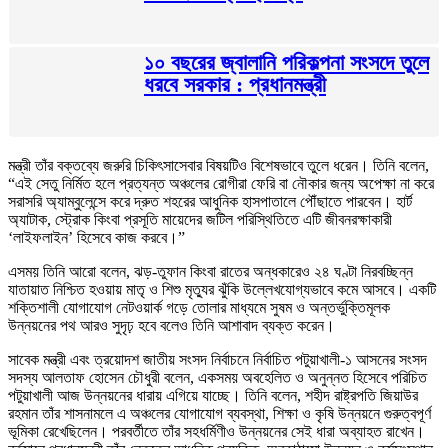
১০ বছরের জ্বালানি পরিকল্পনা সংসদে তুলে
ধরবে সরকার : প্রধানমন্ত্রী
মন্ত্রী তাঁর বক্তব্যে জরুরি চিকিৎসাসেবার বিষয়টিও বিশেষভাবে তুলে ধরেন। তিনি বলেন,
“এই সেতু নির্মিত হলে প্রত্যন্ত অঞ্চলের রোগীরা ফেরি বা নৌকার জন্য অপেক্ষা না করে
সরাসরি অ্যাম্বুলেন্সে করে দ্রুত শহরের আধুনিক হাসপাতালে পৌঁছাতে পারবেন। হার্ট
অ্যাটাক, স্ট্রোক কিংবা প্রসূতি মায়েদের জটিল পরিস্থিতিতে এটি জীবনরক্ষাকারী
‘লাইফলাইন’ হিসেবে কাজ করবে।”
এসময় তিনি আরো বলেন, ঝড়-তুফান কিংবা রাতের অন্ধকারেও ২৪ ঘণ্টা নিরবচ্ছিন্ন
যাতায়াত নিশ্চিত হওয়ায় মাতৃ ও শিশু মৃত্যুর ঝুঁকি উল্লেখযোগ্যভাবে কমে আসবে। একটি
শক্তিশালী যোগাযোগ নেটওয়ার্ক গড়ে তোলার মাধ্যমে সুষম ও অন্তর্ভুক্তিমূলক
উন্নয়নের পথ আরও সুদৃঢ় হবে বলেও তিনি আশাবাদ ব্যক্ত করেন।
সাবেক মন্ত্রী এবং ত্রয়োদশ জাতীয় সংসদ নির্বাচনে নির্বাচিত পটুয়াখালী-১ আসনের সংসদ
সদস্য আলতাফ হোসেন চৌধুরী বলেন, একসময় অবহেলিত ও অনুন্নত হিসেবে পরিচিত
পটুয়াখালী আজ উন্নয়নের ধারায় এগিয়ে যাচ্ছে। তিনি বলেন, শহীদ রাষ্ট্রপতি জিয়াউর
রহমান তাঁর শাসনামলে এ অঞ্চলের যোগাযোগ ব্যবস্থা, শিক্ষা ও কৃষি উন্নয়নে গুরুত্বপূর্ণ
ভূমিকা রেখেছিলেন। পরবর্তীতে তাঁর সহধর্মিণীও উন্নয়নের সেই ধারা অব্যাহত রাখেন।