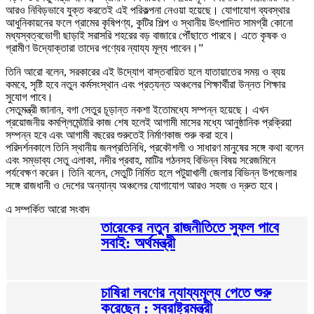
আরও নিবিড়ভাবে যুক্ত করতেই এই পরিকল্পনা নেওয়া হয়েছে। যোগাযোগ ব্যবস্থার
আধুনিকায়নের ফলে গ্রামের কৃষিপণ্য, কুটির শিল্প ও স্থানীয় উৎপাদিত সামগ্রী কোনো
মধ্যস্বত্বভোগী ছাড়াই সরাসরি শহরের বড় বাজারে পৌঁছাতে পারবে। এতে কৃষক ও
গ্রামীণ উদ্যোক্তারা তাদের পণ্যের ন্যায্য মূল্য পাবেন।”
তিনি আরো বলেন, সরকারের এই উদ্যোগ বাস্তবায়িত হলে যাতায়াতের সময় ও ব্যয়
কমবে, সৃষ্টি হবে নতুন কর্মসংস্থান এবং প্রত্যন্ত অঞ্চলের শিক্ষার্থীরা উন্নত শিক্ষার
সুযোগ পাবে।
সেতুমন্ত্রী জানান, বগা সেতুর চূড়ান্ত নকশা ইতোমধ্যে সম্পন্ন হয়েছে। এখন
প্রয়োজনীয় কমপ্লিমেন্টারি কাজ শেষ হলেই আগামী মাসের মধ্যে আনুষ্ঠানিক প্রক্রিয়া
সম্পন্ন হবে এবং আগামী বছরের শুরুতেই নির্মাণকাজ শুরু করা হবে।
পরিদর্শনকালে তিনি স্থানীয় জনপ্রতিনিধি, প্রকৌশলী ও সাধারণ মানুষের সঙ্গে কথা বলেন
এবং সম্ভাব্য সেতু এলাকা, নদীর প্রবাহ, মাটির গঠনসহ বিভিন্ন বিষয় সরেজমিনে
পর্যবেক্ষণ করেন। তিনি বলেন, সেতুটি নির্মিত হলে পটুয়াখালী জেলার বিভিন্ন উপজেলার
সঙ্গে রাজধানী ও দেশের অন্যান্য অঞ্চলের যোগাযোগ আরও সহজ ও দ্রুত হবে।
এ সম্পর্কিত আরো সংবাদ
তারেকের নতুন রাজনীতিতে সুফল পাবে
সবাই: অর্থমন্ত্রী
চাষিরা লবণের ন্যায্যমূল্য পেতে শুরু
করেছেন : স্বরাষ্ট্রমন্ত্রী