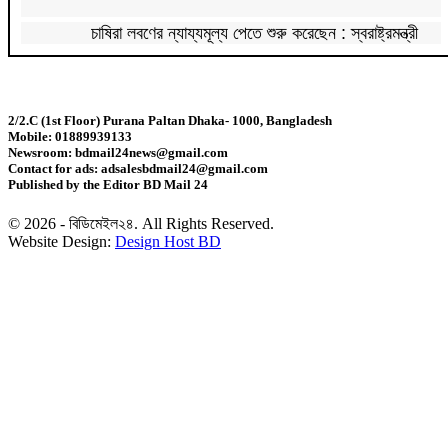
চাষিরা লবণের ন্যায্যমূল্য পেতে শুরু করেছেন : স্বরাষ্ট্রমন্ত্রী
এক সপ্তাহে ডিমের দাম দেড়গুণ, ডজন ১৮০ টাকা
2/2.C (1st Floor) Purana Paltan Dhaka- 1000, Bangladesh
Mobile: 01889939133
১০ বছরের জ্বালানি পরিকল্পনা সংসদে তুলে ধরবে সরকার :
Newsroom: bdmail24news@gmail.com
প্রধানমন্ত্রী
Contact for ads: adsalesbdmail24@gmail.com
Published by the Editor BD Mail 24
সালমান শাহ হত্যা মামলায় ডন গ্রেফতার
© 2026 - বিডিমেইল২৪. All Rights Reserved.
Website Design:
Design Host BD
নতুন ভোটার তালিকার দাবি-আপত্তির শেষ সময় ২৪ আগস্ট
হামে আরও ৬ মৃত্যু, আক্রান্ত ১,০৬৩
১৬ আগস্ট থেকে ফ্যামিলি কার্ডের কাজ শুরু: প্রধানমন্ত্রী
প্রধানমন্ত্রী সস্তা উন্নয়ন নিয়ে ব্যস্ত নন: তথ্যমন্ত্রী