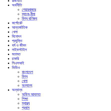
রাজনীতি
অর্থনীতি
শেয়ারবাজার
ব্যাংক-বীমা
বিশ্ব বাণিজ্য
কর্পোরেট
আন্তর্জাতিক
খেলা
বিনোদন
প্রযুক্তি
ধর্ম ও জীবন
লাইফস্টাইল
মতামত
চাকরি
পিএসআই
ভিডিও
বাংলাদেশ
বিশ্ব
খেলা
অন্যান্য
অন্যান্য
অফিস আদালত
শিক্ষা
স্বাস্থ্য
প্রবাস