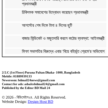
প্রধানমন্ত্রী
চিকিৎসক সমাবেশের উদ্বোধন করেছেন প্রধানমন্ত্রী
আগস্টের শেষ দিকে টানা ৪ দিনের ছুটি
বাজার সিন্ডিকেট ও মজুতদারি করলে কঠোর ব্যবস্থা: আইনমন্ত্রী
ফিফা সভাপতির বিরুদ্ধে এবার ‘বিয়ে বহির্ভূত প্রেমে’র অভিযোগ
কাঁধখোলা গাউনে নজর কাড়লেন নুসরাত ফারিয়া
2/2.C (1st Floor) Purana Paltan Dhaka- 1000, Bangladesh
Mobile: 01889939133
রাজধানীতে ২৪ ঘণ্টায় ৪৮৫ গ্রেপ্তার
Newsroom: bdmail24news@gmail.com
Contact for ads: adsalesbdmail24@gmail.com
Published by the Editor BD Mail 24
হারিয়ে যাচ্ছে বাংলার চেনা বেতফল
© 2026 - বিডিমেইল২৪. All Rights Reserved.
Website Design:
Design Host BD
সোনার দাম ভ‌রি‌তে বাড়ল ৪ হাজার ৩৭৪ টাকা