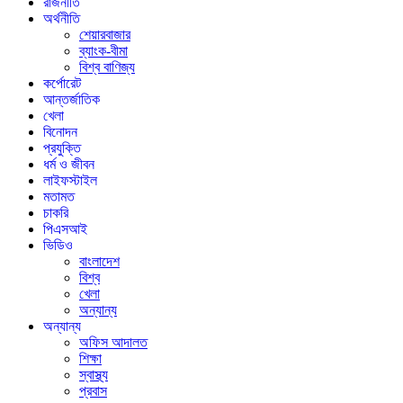
রাজনীতি
অর্থনীতি
শেয়ারবাজার
ব্যাংক-বীমা
বিশ্ব বাণিজ্য
কর্পোরেট
আন্তর্জাতিক
খেলা
বিনোদন
প্রযুক্তি
ধর্ম ও জীবন
লাইফস্টাইল
মতামত
চাকরি
পিএসআই
ভিডিও
বাংলাদেশ
বিশ্ব
খেলা
অন্যান্য
অন্যান্য
অফিস আদালত
শিক্ষা
স্বাস্থ্য
প্রবাস