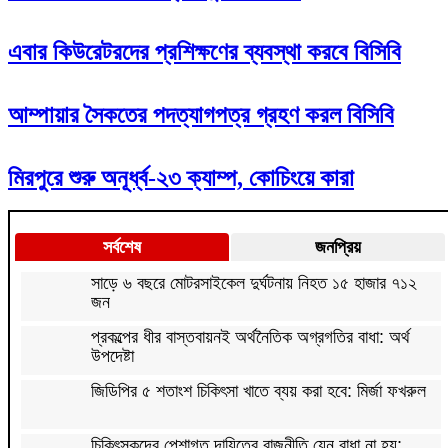
এবার কিউরেটরদের প্রশিক্ষণের ব্যবস্থা করবে বিসিবি
আম্পায়ার সৈকতের পদত্যাগপত্র গ্রহণ করল বিসিবি
মিরপুরে শুরু অনূর্ধ্ব-২৩ ক্যাম্প, কোচিংয়ে কারা
সর্বশেষ
জনপ্রিয়
সাড়ে ৬ বছরে মোটরসাইকেল দুর্ঘটনায় নিহত ১৫ হাজার ৭১২
জন
প্রকল্পের ধীর বাস্তবায়নই অর্থনৈতিক অগ্রগতির বাধা: অর্থ
উপদেষ্টা
জিডিপির ৫ শতাংশ চিকিৎসা খাতে ব্যয় করা হবে: মির্জা ফখরুল
চিকিৎসকদের পেশাগত দায়িত্বে রাজনীতি যেন বাধা না হয়: