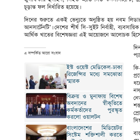
চূড়ান্ত ফল নির্ধারিত হয়েছে।
দিনের শুরুতে একই ভেন্যুতে অনুষ্ঠিত হয় নবম লিডারশ
আনসার্টেনটি’। দেশের শীর্ষ সি–সুইট নির্বাহী, ব্যবসায়
আর্থিক খাতের বিশেষজ্ঞরা এই আয়োজনে আলোচক হিসে
দি
এ সম্পর্কিত আরো সংবাদ
প্
ইস্ট ওয়েস্ট মেডিকেল-ঢাকা
কি
রিজেন্সির মধ্যে সমঝোতা
প্
স্মারক
ধর
নস
বিক্রয় ও মুনাফায় বিশেষ
নে
অবদানের স্বীকৃতিতে
শক
কর্মকর্তাদের পুরস্কৃত
প্র
করলো ওয়ালটন
সিঙ
বাংলাদেশের মিডিয়েটর
বা
সিস্টেম শক্তিশালী করতে