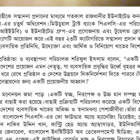
র্বাহীকে সম্মাননা প্রদানের মাধ্যমে গতকাল রাজধানীর ইউনাইটেড 
্ডস-এর চতুর্থ অধিবেশন। মিউচুয়াল ট্রাস্ট ব্যাংক পিএলসি–এর পরি
 (এআইইউবি) ও ইউনাইটেড গ্রুপ–এর প্রযোজনায় এবং টুয়েলভ ক্লো
উদ্যোগটি আয়োজন করে। এই বছর ২৩টি ক্যাটাগরিতে সম্মাননা প্রদান 
যবসায়িক প্রতিনিধি, উদ্যোক্তা এবং আর্থিক ও বিনিয়োগ খাতের বিশেষ
র প্রতিষ্ঠাতা ও ব্যবস্থাপনা পরিচালক শরিফুল ইসলাম বলেন, “একট
ের প্রয়োজন এমন নেতৃত্ব, যা ব্যবসায়িক প্রবৃদ্ধির ঊর্ধ্বে বৃহত্তর দ
রে রেখে প্রতিষ্ঠান ও দেশের উন্নয়নে দিকনির্দেশনা দিতে পারবে। 
মানোন্নয়নের জন্য একটি প্রয়োজনীয় আহ্বান।”
 মনোনয়ন জমা পড়ে । একটি স্বচ্ছ, নিরপেক্ষ ও উচ্চ মান সম্পন্ন ম
র বাছাই করা হয়েছে। বাছাই প্রক্রিয়াটি পরিচালনা করেছে একটি বি
 দেশের ব্যবসায়িক খাতের অভিজ্ঞ ও স্বনামধন্য পেশাজীবীরা। তাঁরা
ি বাংলাদেশ পিএলসি–এর কো ফাউন্ডার অ্যান্ড ম্যানেজিং ডিরেক্টর; 
াকিব উদ্দিন খান, কান্ট্রি হেড অ্যান্ড অ্যাম্বাসাডর, ইউনিভার্
র জেনারেল, বাংলাদেশ ইনস্টিটিউট অব ডেভেলপমেন্ট স্টাডিজ; 
রো এন এক্সেল। এই কাউন্সিল বোর্ডের দক্ষ ও নিরপেক্ষ বিচারের ভি