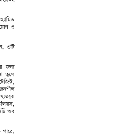
হেলিকপ্টারে মহেশখালীর পথে
প্রধানমন্ত্রী
অ্যামিড
ডিএমপির অভিযানে ২৪ ঘণ্টায়
নিয়োগ ও
গ্রেপ্তার ৫০৪
এসএসসি ফল সোমবার সকাল
১০টায়
ন, ৩টি
বাঁশখালীকে বন্যামুক্ত করতে সব
পদক্ষেপ নেওয়া হবে : ত্রাণমন্ত্রী
র জন্য
না তুলে
কমেছে কাঁচা মরিচের দাম, পেঁয়াজ
েজিস্ট,
৭০ টাকা কেজি
ৃজনশীল
২৪ ঘণ্টায় হাম ও উপসর্গে ৪ জনের
ষ্যতকে
মৃত্যু
ডেলিয়স,
সিটি অব
রাজধানীতে ত্রুটিপূর্ণ ভবনে ব্যবস্থা
নিচ্ছে রাজউক
সবার সম্মিলিত প্রচেষ্টায় সুন্দর
ে পারে,
বাংলাদেশ গড়তে চাই : প্রধানমন্ত্রী