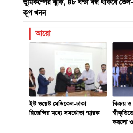
ভূমিকম্পের ঝুঁকি, ৪৮ ঘণ্টা বন্ধ থাকবে তেল-
কূপ খনন
আরো
ইস্ট ওয়েস্ট মেডিকেল-ঢাকা
বিক্রয় ও
রিজেন্সির মধ্যে সমঝোতা স্মারক
স্বীকৃতিতে
করলো ও