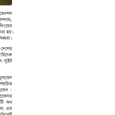
রাষ্ট্রপতি নির্বাচনে বিএনপির দুই
কনভেনশন
মনোনয়নপত্র সংগ্রহ
বেশনায়,
৭,৫০০ এমএএইচ ব্যাটারিতে
দিংয়ের
শাওমির নতুন রেডমি ১৭
করা হয়।
জ্ঞরা।
ইস্ট ওয়েস্ট মেডিকেল-ঢাকা
রিজেন্সির মধ্যে সমঝোতা স্মারক
ি দেশের
ায়িত্কে
বঙ্গোপসাগরে লঘুচাপ : কমতে
পারে দিনের তাপমাত্রা
সি–সুইট
মাতারবাড়ি পৌঁছেছেন প্রধানমন্ত্রী
ূল্যায়ন
শেষায়িত
বাবাকে শেষ বিদায় জানাতে
 হলেন –
রোজারিওতে মেসি, ডি পলের গোল
উৎসর্গ
প্রফেসর
সিটি অব
‘মক্কা চুক্তি’ ইরানের বিরুদ্ধে নয়,
জানাল তুরস্ক
এবং এম
ত্তিতেই