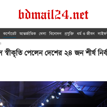
কর্পোরেট
আন্তর্জাতিক
খেলা
বিনোদন
প্রযুক্তি
ধর্ম ও জীবন
লাইফস
হী
সে স্বীকৃতি পেলেন দেশের ২৪ জন শীর্ষ নির্ব