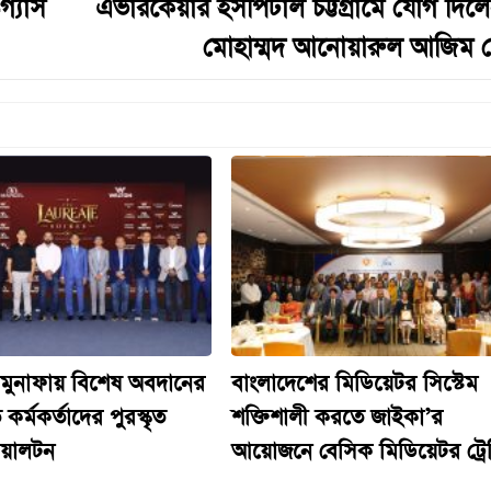
গ্যাস
এভারকেয়ার হসপিটাল চট্টগ্রামে যোগ দিলে
মোহাম্মদ আনোয়ারুল আজিম চ
 মুনাফায় বিশেষ অবদানের
বাংলাদেশের মিডিয়েটর সিস্টেম
 কর্মকর্তাদের পুরস্কৃত
শক্তিশালী করতে জাইকা’র
য়ালটন
আয়োজনে বেসিক মিডিয়েটর ট্রে