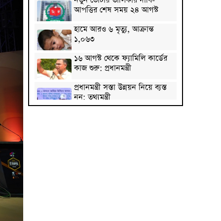
নতুন ভোটার তালিকার দাবি-
আপত্তির শেষ সময় ২৪ আগস্ট
হামে আরও ৬ মৃত্যু, আক্রান্ত
১,০৬৩
১৬ আগস্ট থেকে ফ্যামিলি কার্ডের
কাজ শুরু: প্রধানমন্ত্রী
প্রধানমন্ত্রী সস্তা উন্নয়ন নিয়ে ব্যস্ত
নন: তথ্যমন্ত্রী
নেপালের আকাশে ভয় পেলেন অপু
বিশ্বাস!
কাঠগোলাপ: সৌন্দর্য আর সুবাসের
এক মায়াবী ফুল
দেশে মহামারি আকার ধারণ
করেছে প্রাইভেট টিউশন: ববি
হাজ্জাজ
রাষ্ট্রপতি প্রার্থী ঘোষণা করল ১১ দল