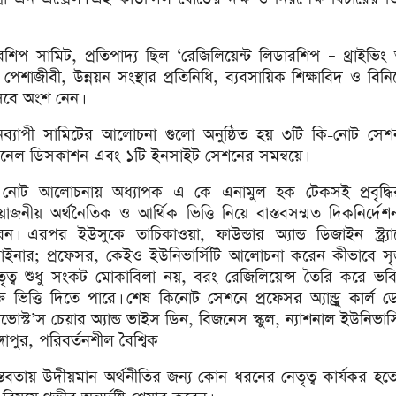
িপ সামিট, প্রতিপাদ্য ছিল ‘রেজিলিয়েন্ট লিডারশিপ – থ্রাইভিং 
িক পেশাজীবী, উন্নয়ন সংস্থার প্রতিনিধি, ব্যবসায়িক শিক্ষাবিদ ও বি
বে অংশ নেন।
নব্যাপী সামিটের আলোচনা গুলো অনুষ্ঠিত হয় ৩টি কি-নোট সেশ
যানেল ডিসকাশন এবং ১টি ইনসাইট সেশনের সমন্বয়ে।
-নোট আলোচনায় অধ্যাপক এ কে এনামুল হক টেকসই প্রবৃদ্ধি
রয়োজনীয় অর্থনৈতিক ও আর্থিক ভিত্তি নিয়ে বাস্তবসম্মত দিকনির্দেশ
েন। এরপর ইউসুকে তাচিকাওয়া, ফাউন্ডার অ্যান্ড ডিজাইন স্ট্র্যাট
াইনার; প্রফেসর, কেইও ইউনিভার্সিটি আলোচনা করেন কীভাবে স
তৃত্ব শুধু সংকট মোকাবিলা নয়, বরং রেজিলিয়েন্স তৈরি করে ভবি
্ত ভিত্তি দিতে পারে। শেষ কিনোট সেশনে প্রফেসর অ্যান্ড্রু কার্ল 
োভোস্ট’স চেয়ার অ্যান্ড ভাইস ডিন, বিজনেস স্কুল, ন্যাশনাল ইউনিভার্
্গাপুর, পরিবর্তনশীল বৈশ্বিক
স্তবতায় উদীয়মান অর্থনীতির জন্য কোন ধরনের নেতৃত্ব কার্যকর হত