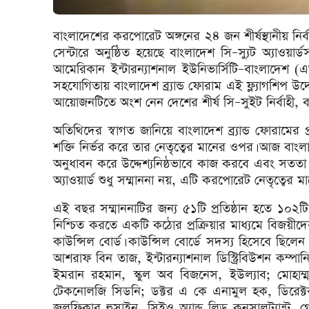
বাংলাদেশের করপোরেট অঙ্গনের ২৪ জন শীর্ষস্থানীয় নি
সেন্টারে অনুষ্ঠিত হয়েছে বাংলাদেশ সি–স্যুট অ্যাওয়ার
আমেরিকান ইন্টারন্যাশনাল ইউনিভার্সিটি–বাংলাদেশ
সহযোগিতায় বাংলাদেশ ব্র্যান্ড ফোরাম এই ফ্ল্যাগশিপ 
আয়োজনটিতে অংশ নেন দেশের শীর্ষ সি–সুইট নির্বাহী, ব্
অতিথিদের স্বাগত জানিয়ে বাংলাদেশ ব্র্যান্ড ফোরামে
শক্তি নির্ভর করে তার নেতৃত্বের মানের ওপর। আজ বাংলাদেশ
অনুধাবন করে উদ্দেশ্যনিষ্ঠভাবে কাজ করবে এবং সততা ধ
অ্যাওয়ার্ড শুধু সম্মাননা নয়, এটি করপোরেট নেতৃত্বের 
এই বছর সম্মাননাটির জন্য ৫১টি প্রতিষ্ঠান হতে ১০২টি
নিশ্চিত করতে একটি কঠোর প্রক্রিয়ার মাধ্যমে বিজয়ীদে
কাউন্সিল বোর্ড। কাউন্সিল বোর্ডে সদস্য হিসেবে ছিলেন
আশরাফ বিন তাজ, ইন্টারন্যাশনাল ডিস্ট্রিবিউশন কম্পান
ইমরান রহমান, স্কুল অব বিজনেস, ইউল্যাব; মোহাম্মদ ন
টেকনোলজি সিডনি; ডক্টর এ কে এনামুল হক, ডিরেক্ট
জুলফিকার হুসাইন, সিইও অ্যান্ড লিড কনসালট্যান্ট, গ্