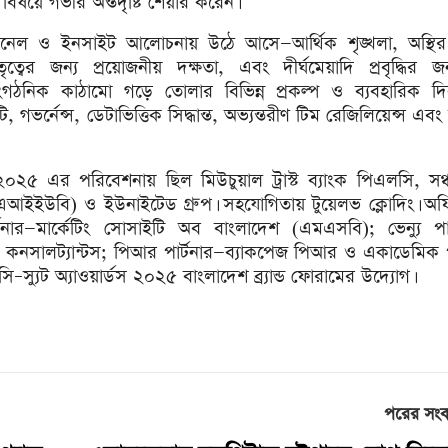
বিষয়ে গভীর অন্তর্দৃষ্টি শেয়ার করেন।
যানেল ও ইনসাইট আলোচনায় উঠে আসে—আর্থিক শৃঙ্খলা, অস্থি
তৃত্বের জন্য প্রয়োজনীয় দক্ষতা, এবং দীর্ঘমেয়াদি প্রবৃদ্ধির জ
ংগঠনিক কাঠামো গড়ে তোলার বিভিন্ন প্রকল্প ও ব্যবহারিক দি
ভর্নেন্স, ডেটাভিত্তিক সিদ্ধান্ত, অভ্যন্তরীণ টিম রেজিলিয়েন্স এবং 
২০২৫ এর পরিবেশনায় ছিল মিউচুয়াল ট্রাস্ট ব্যাংক পিএলসি, সঞ্
 (এআইইউবি) ও ইউনাইটেড গ্রুপ। সহযোগিতায় টুয়েলভ ক্লোদিং। অফ
্টনার—মার্কেটিং সোসাইটি অব বাংলাদেশ (এমএসবি); ভেন্যু পার
জী কনসালট্যান্টস; পিআর পার্টনার—ব্যাকপেজ পিআর ও একাডেমিক প
্যুট অ্যাওয়ার্ডস ২০২৫ বাংলাদেশ ব্র্যান্ড ফোরামের উদ্যোগ।
পরের সং