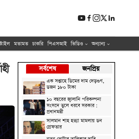
্টাইল
মতামত
চাকরি
পিএসআই
ভিডিও
অন্যান্য
াহী
সর্বশেষ
জনপ্রিয়
এক সপ্তাহে ডিমের দাম দেড়গুণ,
ডজন ১৮০ টাকা
১০ বছরের জ্বালানি পরিকল্পনা
সংসদে তুলে ধরবে সরকার :
প্রধানমন্ত্রী
সালমান শাহ হত্যা মামলায় ডন
গ্রেফতার