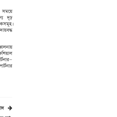
হাওরে বাড়বে মাছের অভয়াশ্রম,
র সময়ে
উঠছে ইজারা প্রথা: কৃষিমন্ত্রী
ন্য দৃঢ়
কসমূহ।
জেআইসি সেলে তারেক
রহমানকেও নির্যাতন করা হয়েছিল
দায়বদ্ধ
: চিফ প্রসিকিউটর
পাকিস্তানে রপ্তানি হবে বাংলাদেশের
চালনায়
আনারস
িশিয়াল
২০২৭ সালের রমজান ও ঈদের
্টনার—
সম্ভাব্য তারিখ জানা গেল
ার্টনার
বাদ