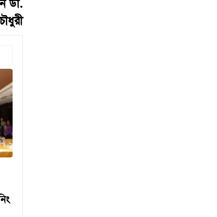
ন ডা.
ৌধুরী
নিং