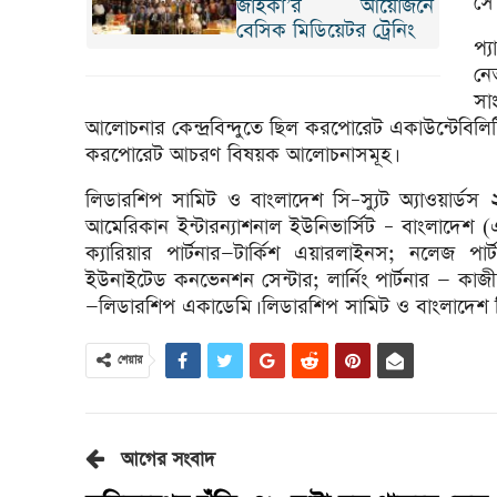
সে 
জাইকা’র আয়োজনে
বেসিক মিডিয়েটর ট্রেনিং
প্
নে
সা
আলোচনার কেন্দ্রবিন্দুতে ছিল করপোরেট একাউন্টেবিলিটি, গ
করপোরেট আচরণ বিষয়ক আলোচনাসমূহ।
লিডারশিপ সামিট ও বাংলাদেশ সি–স্যুট অ্যাওয়ার্ডস 
আমেরিকান ইন্টারন্যাশনাল ইউনিভার্সিট – বাংলাদেশ
ক্যারিয়ার পার্টনার—টার্কিশ এয়ারলাইনস; নলেজ পার
ইউনাইটেড কনভেনশন সেন্টার; লার্নিং পার্টনার — কা
—লিডারশিপ একাডেমি। লিডারশিপ সামিট ও বাংলাদেশ সি–স
শেয়ার
আগের সংবাদ