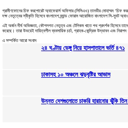
গ্রামীণফোনের চিফ করপোরেট অ্যাফেয়ার্স অফিসার (সিসিএও) তানভীর মোহাম্মদ ‘চিফ করপ
দক্ষ নেতৃত্বের স্বীকৃতি হিসেবে বাংলাদেশ ব্র্যান্ড ফোরাম আয়োজিত বাংলাদেশ সি-স্যুট অ্
এই অর্জন দীর্ঘ অভিজ্ঞতা, কৌশলগত নেতৃত্ব এবং টেলিকম খাতে পথ প্রদর্শক হিসেবে তা
করেছে। তারা উভয়েই দায়িত্বশীল ব্যবসায়িক চর্চা, গ্রাহক-কেন্দ্রিক উদ্ভাবন এবং নিরাপদ ও
এ সম্পর্কিত আরো সংবাদ
২৪ ঘণ্টায় ডেঙ্গু নিয়ে হাসপাতালে ভর্তি ৪৭১
ঢাকাসহ ১০ অঞ্চলে ঝড়বৃষ্টির আভাস
উন্নত দেশগুলোতে চাকরি হারানোর ঝুঁকি তিন গ