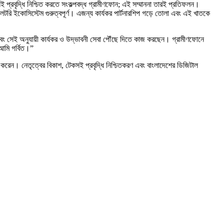
প্রবৃদ্ধি নিশ্চিত করতে সংকল্পবদ্ধ গ্রামীণফোন; এই সম্মাননা তারই প্রতিফলন।
েটরি ইকোসিস্টেম গুরুত্বপূর্ণ। এজন্য কার্যকর পার্টনারশিপ গড়ে তোলা এবং এই খাতকে
া এবং সেই অনুযায়ী কার্যকর ও উদ্ভাবনী সেবা পৌঁছে দিতে কাজ করছেন। গ্রামীণফোনে
আমি গর্বিত।”
্থাপন করেন। নেতৃত্বের বিকাশ, টেকসই প্রবৃদ্ধি নিশ্চিতকরণ এবং বাংলাদেশের ডিজিটাল