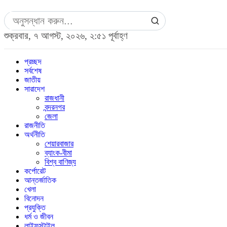
শুক্রবার, ৭ আগস্ট, ২০২৬, ২:৫১ পূর্বাহ্ণ
প্রচ্ছদ
সর্বশেষ
জাতীয়
সারাদেশ
রাজধানী
বন্দরনগর
জেলা
রাজনীতি
অর্থনীতি
শেয়ারবাজার
ব্যাংক-বীমা
বিশ্ব বাণিজ্য
কর্পোরেট
আন্তর্জাতিক
খেলা
বিনোদন
প্রযুক্তি
ধর্ম ও জীবন
লাইফস্টাইল