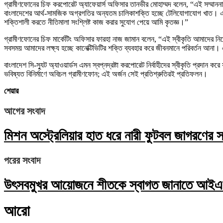
গ্রামীণফোনের চিফ করপোরেট অ্যাফেয়ার্স অফিসার তানভীর মোহাম্মদ বলেন, “এই সম্মাননা
বাংলাদেশের আর্থ-সামজিক অগ্রগতির অন্যতম চালিকাশক্তি হচ্ছে টেলিযোগাযোগ খাত। এক্ষেত
শক্তিশালী করতে নীতিমালা সংশ্লিষ্ট কাজ করার সুযোগ পেয়ে আমি কৃতজ্ঞ।”
গ্রামীণফোনের চিফ মার্কেটিং অফিসার ফারহা নাজ জামান বলেন, “এই স্বীকৃতি আমাদের নিবে
সবসময় আমাদের লক্ষ্য হচ্ছে কানেক্টিভিটির শক্তি ব্যবহার করে জীবনমানে পরিবর্তন আন
বাংলাদেশ সি-স্যুট অ্যাওয়ার্ডস এমন স্বপ্নদ্রষ্টা করপোরেট নির্বাহীদের স্বীকৃতি প্রদান 
ভবিষ্যত বিনির্মাণে অবিচল গ্রামীণফোন; এই অর্জন সেই প্রতিশ্রুতিরই প্রতিফলন।
শেয়ার
আগের সংবাদ
মিশন অস্ট্রেলিয়ার হাত ধরে নারী ফুটবল জাগরণের সঙ
পরের সংবাদ
উৎসবমুখর আয়োজনে শীতকে স্বাগত জানাতে আইএসড
আরো