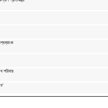
শ্বব্যাংক
খ পরিবার
বে’
্রী