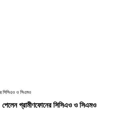
োনের সিসিএও ও সিএমও
০২৫’ পেলেন গ্রামীণফোনের সিসিএও ও সিএমও