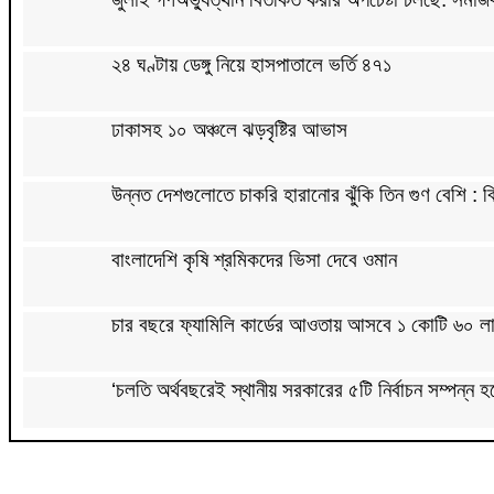
২৪ ঘণ্টায় ডেঙ্গু নিয়ে হাসপাতালে ভর্তি ৪৭১
ঢাকাসহ ১০ অঞ্চলে ঝড়বৃষ্টির আভাস
উন্নত দেশগুলোতে চাকরি হারানোর ঝুঁকি তিন গুণ বেশি : বি
বাংলাদেশি কৃষি শ্রমিকদের ভিসা দেবে ওমান
চার বছরে ফ্যামিলি কার্ডের আওতায় আসবে ১ কোটি ৬০ লা
‘চলতি অর্থবছরেই স্থানীয় সরকারের ৫টি নির্বাচন সম্পন্ন হ
দুই-তিন দিনেই স্বাভাবিক হবে গ্যাস সরবরাহ: জ্বালানি মন্ত