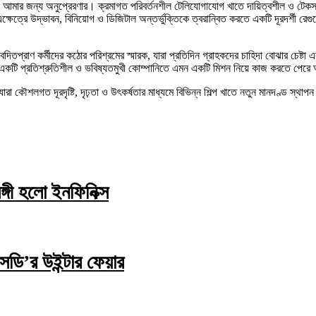
 আমার জন্য অনুপ্রেরণার। ক্রমাগত পরিবর্তনশীল টেলিযোগাযোগ খাতে দায়িত্বশীল ও টেকসই 
্রে উদ্ভাবন, বিনিয়োগ ও ডিজিটাল অন্তর্ভুক্তিকে ত্বরান্বিত করতে একটি দূরদর্শী রেগুল
দিতপ্রাণ কর্মীদের কঠোর পরিশ্রমের স্মারক, যারা প্রতিদিন গ্রাহকদের চাহিদা বোঝার চেষ্ট
া। একটি প্রতিশ্রুতিশীল ও ভবিষ্যতমুখী কোম্পানিতে এমন একটি মিশন নিয়ে কাজ করতে পেরে 
করে যারা কৌশলগত দূরদৃষ্টি, দৃঢ়তা ও উৎকর্ষতার মাধ্যমে বিভিন্ন শিল্প খাতে নতুন মানদণ্ড স
্গী হলো ইনফিনিক্স
ি’র উইন্টার ফেয়ার