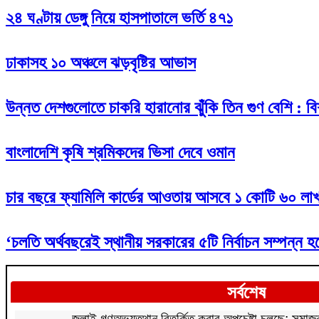
২৪ ঘণ্টায় ডেঙ্গু নিয়ে হাসপাতালে ভর্তি ৪৭১
ঢাকাসহ ১০ অঞ্চলে ঝড়বৃষ্টির আভাস
উন্নত দেশগুলোতে চাকরি হারানোর ঝুঁকি তিন গুণ বেশি : বিশ
বাংলাদেশি কৃষি শ্রমিকদের ভিসা দেবে ওমান
চার বছরে ফ্যামিলি কার্ডের আওতায় আসবে ১ কোটি ৬০ লাখ
‘চলতি অর্থবছরেই স্থানীয় সরকারের ৫টি নির্বাচন সম্পন্ন হ
সর্বশেষ
জুলাই গণঅভ্যুত্থান বিতর্কিত করার অপচেষ্টা চলছে: সমাজকল