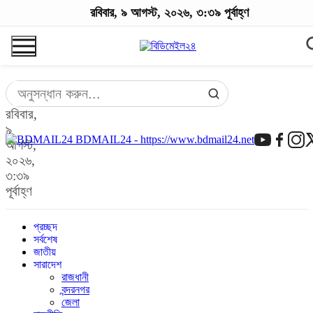
রবিবার, ৯ আগস্ট, ২০২৬, ৩:৩৯ পূর্বাহ্ণ
রবিবার,
৯
BDMAIL24 - https://www.bdmail24.net
আগস্ট,
২০২৬,
৩:৩৯
পূর্বাহ্ণ
প্রচ্ছদ
সর্বশেষ
জাতীয়
সারাদেশ
রাজধানী
বন্দরনগর
জেলা