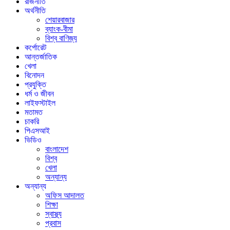
রাজনীতি
অর্থনীতি
শেয়ারবাজার
ব্যাংক-বীমা
বিশ্ব বাণিজ্য
কর্পোরেট
আন্তর্জাতিক
খেলা
বিনোদন
প্রযুক্তি
ধর্ম ও জীবন
লাইফস্টাইল
মতামত
চাকরি
পিএসআই
ভিডিও
বাংলাদেশ
বিশ্ব
খেলা
অন্যান্য
অন্যান্য
অফিস আদালত
শিক্ষা
স্বাস্থ্য
প্রবাস