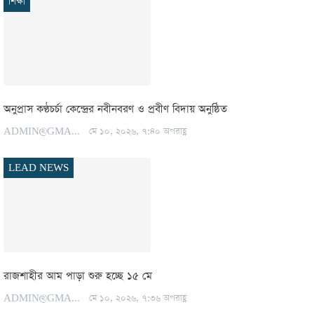
শিক্ষা
অনুপ্রাস কণ্ঠচর্চা কেন্দ্রের নবীনবরণ ও প্রবীণ বিদায় অনুষ্ঠিত
ADMIN@GMAIL.COM
মে ১০, ২০২৬, ৭:৪০ অপরাহ্ণ
LEAD NEWS
রাজশাহীর আম পাড়া শুরু হচ্ছে ১৫ মে
ADMIN@GMAIL.COM
মে ১০, ২০২৬, ৭:৩৬ অপরাহ্ণ