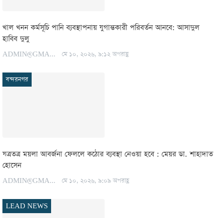
খাল খনন কর্মসূচি পানি ব্যবস্থাপনায় যুগান্তকারী পরিবর্তন আনবে: আসাদুল
হাবিব দুলু
ADMIN@GMAIL.COM
মে ১০, ২০২৬, ৯:১২ অপরাহ্ণ
বন্দরনগর
যত্রতত্র ময়লা আবর্জনা ফেললে কঠোর ব্যবস্থা নেওয়া হবে : মেয়র ডা. শাহাদাত
হোসেন
ADMIN@GMAIL.COM
মে ১০, ২০২৬, ৯:০৯ অপরাহ্ণ
LEAD NEWS