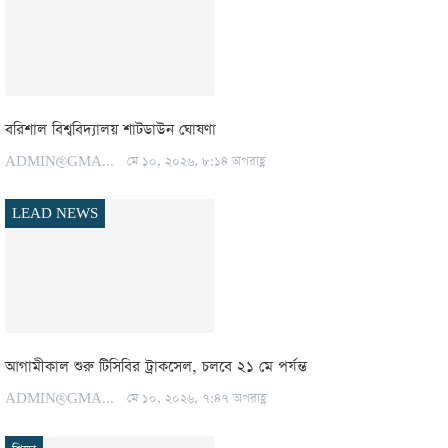
বরিশাল বিশ্ববিদ্যালয় শাটডাউন ঘোষণা
ADMIN@GMAIL.COM
মে ১০, ২০২৬, ৮:১৪ অপরাহ্ণ
LEAD NEWS
আগামীকাল শুরু টিসিবির ট্রাকসেল, চলবে ২১ মে পর্যন্ত
ADMIN@GMAIL.COM
মে ১০, ২০২৬, ৭:৪৭ অপরাহ্ণ