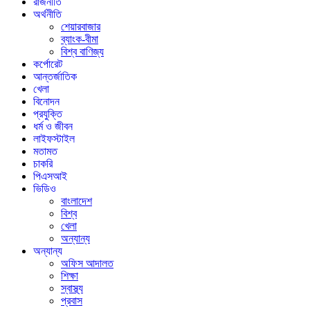
রাজনীতি
অর্থনীতি
শেয়ারবাজার
ব্যাংক-বীমা
বিশ্ব বাণিজ্য
কর্পোরেট
আন্তর্জাতিক
খেলা
বিনোদন
প্রযুক্তি
ধর্ম ও জীবন
লাইফস্টাইল
মতামত
চাকরি
পিএসআই
ভিডিও
বাংলাদেশ
বিশ্ব
খেলা
অন্যান্য
অন্যান্য
অফিস আদালত
শিক্ষা
স্বাস্থ্য
প্রবাস