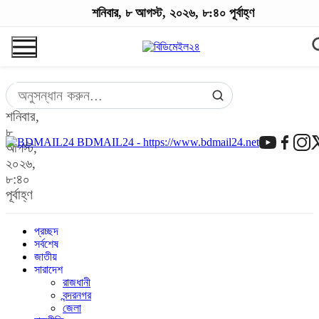
শনিবার, ৮ আগস্ট, ২০২৬, ৮:৪০ পূর্বাহ্ণ
শনিবার,
৮
BDMAIL24 - https://www.bdmail24.net
আগস্ট,
২০২৬,
৮:৪০
পূর্বাহ্ণ
প্রচ্ছদ
সর্বশেষ
জাতীয়
সারাদেশ
রাজধানী
বন্দরনগর
জেলা