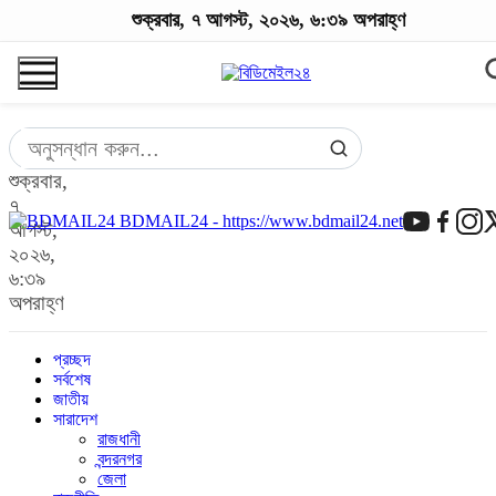
শুক্রবার, ৭ আগস্ট, ২০২৬, ৬:৩৯ অপরাহ্ণ
শুক্রবার,
৭
BDMAIL24 - https://www.bdmail24.net
আগস্ট,
২০২৬,
৬:৩৯
অপরাহ্ণ
প্রচ্ছদ
সর্বশেষ
জাতীয়
সারাদেশ
রাজধানী
বন্দরনগর
জেলা