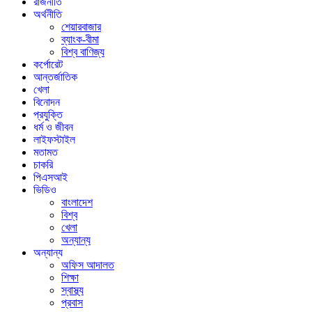
রাজনীতি
অর্থনীতি
শেয়ারবাজার
ব্যাংক-বীমা
বিশ্ব বাণিজ্য
কর্পোরেট
আন্তর্জাতিক
খেলা
বিনোদন
প্রযুক্তি
ধর্ম ও জীবন
লাইফস্টাইল
মতামত
চাকরি
পিএসআই
ভিডিও
বাংলাদেশ
বিশ্ব
খেলা
অন্যান্য
অন্যান্য
অফিস আদালত
শিক্ষা
স্বাস্থ্য
প্রবাস