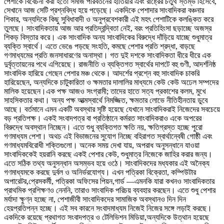
পেশাকে বিবেচনা করা হতো সমাজ পরিবর্তনের হাতিয়ার এবং রাষ্ট্রের চতুর্থ স্তম্ভ হিসেবে,
সেখানে আজ সেটি প্রশ্নবিদ্ধ হয়ে পড়েছে। একদিকে পেশাদার সাংবাদিকরা বঞ্চনার
শিকার, অন্যদিকে কিছু সুবিধাবাদী ও অনুপ্রবেশকারী এই মহৎ পেশাটিকে কলঙ্কিত করে
তুলছে। সাংবাদিকতায় আজ আর প্রতিদ্বন্দ্বিতা নেই, বরং প্রতিহিংসা ছড়াচ্ছে অজস্র
শিকড় বিস্তার করে। এক সাংবাদিক অন্য সাংবাদিকের বিরুদ্ধে দাঁড়িয়ে যাচ্ছে শুধুমাত্র
ব্যক্তি স্বার্থে। এতে ভেঙে পড়ছে সংহতি, কমছে পেশার প্রতি শ্রদ্ধা, বাড়ছে
গণমাধ্যমের প্রতি জনসাধারণের অনাস্থা। গত দুই দশকে সাংবাদিকতা ধীরে ধীরে এক
দুর্বৃত্তায়নের পথে এগিয়েছে। রাজনীতি ও ব্যক্তিগত স্বার্থের দাপটে বহু গুণী, আদর্শনিষ্ঠ
সাংবাদিক হারিয়ে গেছেন পেশার মঞ্চ থেকে। আদর্শের প্রশ্নে বহু সাংবাদিক চাকরি
হারিয়েছেন, অন্যদিকে চাটুকারিতা ও ক্ষমতার দালালির মাধ্যমে কেউ কেউ অঢেল সম্পদের
মালিক হয়েছেন।এক পক্ষ আজও সংগ্রামী; তাদের হাতে সত্য প্রকাশের কলম, মুখে
সাহসিকতার কথা। অন্য পক্ষ আত্মস্বার্থে নিমজ্জিত, ক্ষমতার লোভে নীতিহীনতায় ডুবে
আছে। বর্তমানে এমন একটি অবস্থার সৃষ্টি হয়েছে যেখানে সাংবাদিকরাই নিজেদের সবচেয়ে
বড় প্রতিপক্ষ। একই সংবাদপত্র বা প্রতিষ্ঠানে কর্মরত সাংবাদিকরাও একে অপরের
বিরুদ্ধে অবস্থান নিচ্ছেন। এতে শুধু ব্যক্তিগত ক্ষতি নয়, ক্ষতিগ্রস্ত হচ্ছে পুরো
গণমাধ্যম পেশা। অথচ এই বিভাজনের সুযোগ নিচ্ছে বহিরাগত স্বার্থান্বেষী গোষ্ঠী এবং
গণমাধ্যমবিরোধী শক্তিগুলো। অনেক সময় দেখা যায়, অপরাধ অনুসন্ধানে যাওয়া
সাংবাদিককেই হয়রানি করছে একই পেশার কেউ, শুধুমাত্র নিজেকে জাহির করার জন্য।
এতে সঠিক তথ্য অনুসন্ধান অসম্ভব হয়ে ওঠে। সাংবাদিকদের মধ্যকার এই অনৈক্য
গণমাধ্যমকে করছে দুর্বল ও অনির্ভরযোগ্য। এখন পত্রিকা বিক্রেতা, কম্পিউটার
অপারেটর,প্রেসকর্মী, পত্রিকা অফিসের পিয়ন,গার্ড —এমনকি যারা কখনও সাংবাদিকতার
প্রাথমিক প্রশিক্ষণও নেননি, তারাও সাংবাদিক পরিচয় ব্যবহার করছেন। এতে শুধু পেশার
মর্যাদা ক্ষুণ্ন হচ্ছে না, পেশাজীবী সাংবাদিকদের সামাজিক অবস্থানও দিন দিন
হেয়প্রতিপন্ন হচ্ছে। এই সব কারনে সংবাদমাধ্যম নিজেই নিজের সঙ্গে লড়াই করছে।
একদিকে রয়েছে প্রথাগত সংবাদপত্র ও টেলিভিশন মিডিয়া,অন্যদিকে উত্থান হয়েছে