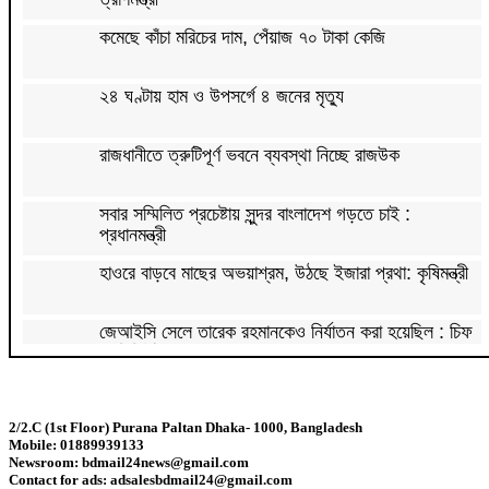
কমেছে কাঁচা মরিচের দাম, পেঁয়াজ ৭০ টাকা কেজি
২৪ ঘণ্টায় হাম ও উপসর্গে ৪ জনের মৃত্যু
রাজধানীতে ত্রুটিপূর্ণ ভবনে ব্যবস্থা নিচ্ছে রাজউক
সবার সম্মিলিত প্রচেষ্টায় সুন্দর বাংলাদেশ গড়তে চাই :
প্রধানমন্ত্রী
হাওরে বাড়বে মাছের অভয়াশ্রম, উঠছে ইজারা প্রথা: কৃষিমন্ত্রী
জেআইসি সেলে তারেক রহমানকেও নির্যাতন করা হয়েছিল : চিফ
প্রসিকিউটর
পাকিস্তানে রপ্তানি হবে বাংলাদেশের আনারস
2/2.C (1st Floor) Purana Paltan Dhaka- 1000, Bangladesh
Mobile: 01889939133
২০২৭ সালের রমজান ও ঈদের সম্ভাব্য তারিখ জানা গেল
Newsroom: bdmail24news@gmail.com
Contact for ads: adsalesbdmail24@gmail.com