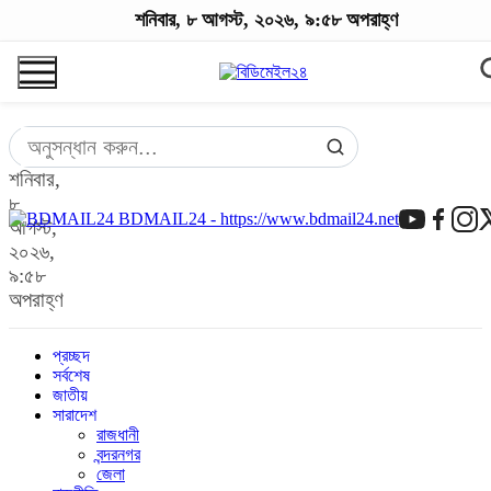
শনিবার, ৮ আগস্ট, ২০২৬, ৯:৫৮ অপরাহ্ণ
শনিবার,
৮
BDMAIL24 - https://www.bdmail24.net
আগস্ট,
২০২৬,
৯:৫৮
অপরাহ্ণ
প্রচ্ছদ
সর্বশেষ
জাতীয়
সারাদেশ
রাজধানী
বন্দরনগর
জেলা