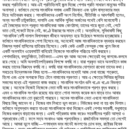
করছে প্রতিহিংসা। আর এই প্রতিহিংসাই জন্ম দিচ্ছে পেশার প্রতি সাধারণ মানুষের গভীর
অনাস্থা। বর্তমানে দেশের সাংবাদিক সমাজ একটি বিভক্ত এবং দুর্বল বাস্তবতার মধ্য
দিয়ে অতিক্রম করছে। সাংবাদিকদের একটি অংশ নির্লোভ, নীতিনিষ্ঠ ও আদর্শবাদী হলেও,
অন্য অংশটি চাটুকারিতা, দালালি এবং আর্থিক সুবিধা অর্জনের পথেই বেশি মনোযোগী।
এই বৈষম্যের ফলে প্রকৃত সাংবাদিকেরা আজ কোণঠাসা; তাদের পায়ে জুতা নেই, পেটে
ভাত নেই,পকেটে টাকে নেই, কণ্ঠে উচ্চারণের সাহস নেই। অন্যদিকে, সুবিধাবাদী কিছু
‘সাংবাদিক’বেশী দালাল বিলাসবহুল জীবনে অভ্যস্ত হয়ে উঠেছেন ক্ষমতার ছত্রছায়ায়।
বর্তমানে সাংবাদিকতাকে পেশা হিসেবে নয়, অনেকেই আজ সাংবাদিকতাকে ব্যবহার করছেন
নিজস্ব স্বার্থ হাসিলের হাতিয়ার হিসেবে। কেউ কেউ একটি ফেসবুক পেজ খুলে কিংবা
একটি অনলাইন ওয়েবসাইট বানিয়েই নিজেকে সাংবাদিক পরিচয়ে দাবি করছেন।
পেশাদারিত্ব, বস্তুনিষ্ঠতা, নৈতিকতা—এসব শব্দ আজ অনেক ক্ষেত্রেই শুধু কাগজে-কলমে
রয়ে গেছে। অমি অনলাইনপত্রিকার বিপক্ষে বলছি না। যারা প্রকৃত ভাবে অনলাইনে কাজ
করছে তাদের বিরুদ্ধে বলছি না। বলছি যারা সাংবাদিকতার যোগ্যতা রাখেনা তাদের কথা।
সবচেয়ে উদ্বেগজনক বিষয় হলো—সাংবাদিকদের মধ্যেই আজ দেখা যাচ্ছে শত্রুতা,
হিংসা এবং একে অপরকে নিচে টেনে নামানোর প্রবণতা। আর এ ক্ষেত্রে সিনিয়র জুনিয়র
সকলের মধ্যে এই প্রবনতা কাজ করছে। সাংবাদিক সংগঠন গুলি খণ্ডে খণ্ডে বিভক্ত
হচ্ছে। অনেকে নিজেই নিজেকে নেতা দাবী করে সাংবাদিকতাকে প্রশ্ন বৃদ্ধ করছে।
এমন ও সাংবাদিক সংগঠন রয়েছে যার হাতে গোনা সদস্য কয়েক জন মাত্র তাও আবার
সাংবাদিকদের মান তো বুঝতেই পারছেন। অনেক সাংবাদিক নেতা এখনো সাংবাদিকতা
বিষয়ে কিছু জানেন না। নিজের নাম লিখতে ভুল করেন। নিউজের কথা না হয় বাদ দিলাম।
বর্তমানে অনুসন্ধান করতে যাওয়া সাংবাদিককে বাধা দিচ্ছেন একই পেশার সহকর্মী, শুধুমাত্র
নিজের গুরুত্ব বাড়ানোর জন্য। একই পত্রিকায় কাজ করেও সহকর্মীদের প্রতি আস্থা ও
শ্রদ্ধাবোধ নেই। ফলে সত্য সংবাদও আজ প্রশ্নবিদ্ধ। রাজনৈতিক সমস্যা তো লেগেই
আছে। আমরা ভুলে যাচ্ছি—গণমাধ্যম বন্ধ মানেই জনগণের চোখ বন্ধ, রাষ্ট্রের বিবেক