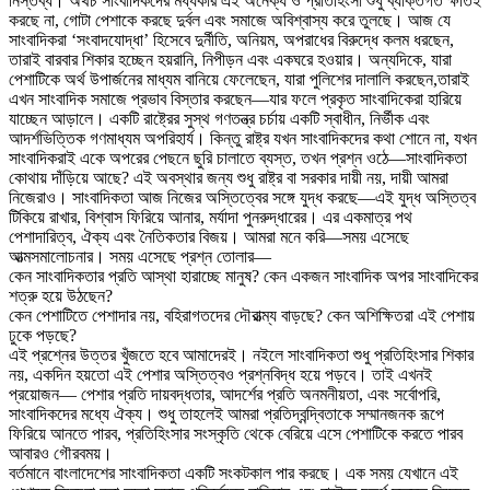
নিস্তব্ধ। অথচ সাংবাদিকদের মধ্যকার এই অনৈক্য ও প্রতিহিংসা শুধু ব্যক্তিগত ক্ষতিই
করছে না, গোটা পেশাকে করছে দুর্বল এবং সমাজে অবিশ্বাস্য করে তুলছে। আজ যে
সাংবাদিকরা ‘সংবাদযোদ্ধা’ হিসেবে দুর্নীতি, অনিয়ম, অপরাধের বিরুদ্ধে কলম ধরছেন,
তারাই বারবার শিকার হচ্ছেন হয়রানি, নিপীড়ন এবং একঘরে হওয়ার। অন্যদিকে, যারা
পেশাটিকে অর্থ উপার্জনের মাধ্যম বানিয়ে ফেলেছেন, যারা পুলিশের দালালি করছেন,তারাই
এখন সাংবাদিক সমাজে প্রভাব বিস্তার করছেন—যার ফলে প্রকৃত সাংবাদিকেরা হারিয়ে
যাচ্ছেন আড়ালে। একটি রাষ্ট্রের সুস্থ গণতন্ত্র চর্চায় একটি স্বাধীন, নির্ভীক এবং
আদর্শভিত্তিক গণমাধ্যম অপরিহার্য। কিন্তু রাষ্ট্র যখন সাংবাদিকদের কথা শোনে না, যখন
সাংবাদিকরাই একে অপরের পেছনে ছুরি চালাতে ব্যস্ত, তখন প্রশ্ন ওঠে—সাংবাদিকতা
কোথায় দাঁড়িয়ে আছে? এই অবস্থার জন্য শুধু রাষ্ট্র বা সরকার দায়ী নয়, দায়ী আমরা
নিজেরাও। সাংবাদিকতা আজ নিজের অস্তিত্বের সঙ্গে যুদ্ধ করছে—এই যুদ্ধ অস্তিত্ব
টিকিয়ে রাখার, বিশ্বাস ফিরিয়ে আনার, মর্যাদা পুনরুদ্ধারের। এর একমাত্র পথ
পেশাদারিত্ব, ঐক্য এবং নৈতিকতার বিজয়। আমরা মনে করি—সময় এসেছে
আত্মসমালোচনার। সময় এসেছে প্রশ্ন তোলার—
কেন সাংবাদিকতার প্রতি আস্থা হারাচ্ছে মানুষ? কেন একজন সাংবাদিক অপর সাংবাদিকের
শত্রু হয়ে উঠছেন?
কেন পেশাটিতে পেশাদার নয়, বহিরাগতদের দৌরাত্ম্য বাড়ছে? কেন অশিক্ষিতরা এই পেশায়
ঢুকে পড়ছে?
এই প্রশ্নের উত্তর খুঁজতে হবে আমাদেরই। নইলে সাংবাদিকতা শুধু প্রতিহিংসার শিকার
নয়, একদিন হয়তো এই পেশার অস্তিত্বও প্রশ্নবিদ্ধ হয়ে পড়বে। তাই এখনই
প্রয়োজন— পেশার প্রতি দায়বদ্ধতার, আদর্শের প্রতি অনমনীয়তা, এবং সর্বোপরি,
সাংবাদিকদের মধ্যে ঐক্য। শুধু তাহলেই আমরা প্রতিদ্বন্দ্বিতাকে সম্মানজনক রূপে
ফিরিয়ে আনতে পারব, প্রতিহিংসার সংস্কৃতি থেকে বেরিয়ে এসে পেশাটিকে করতে পারব
আবারও গৌরবময়।
বর্তমানে বাংলাদেশের সাংবাদিকতা একটি সংকটকাল পার করছে। এক সময় যেখানে এই