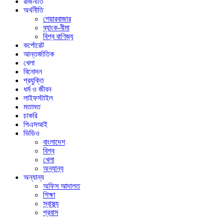
রাজনীতি
অর্থনীতি
শেয়ারবাজার
ব্যাংক-বীমা
বিশ্ব বাণিজ্য
কর্পোরেট
আন্তর্জাতিক
খেলা
বিনোদন
প্রযুক্তি
ধর্ম ও জীবন
লাইফস্টাইল
মতামত
চাকরি
পিএসআই
ভিডিও
বাংলাদেশ
বিশ্ব
খেলা
অন্যান্য
অন্যান্য
অফিস আদালত
শিক্ষা
স্বাস্থ্য
প্রবাস