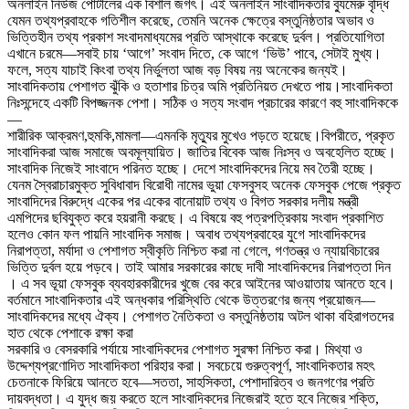
অনলাইন নিউজ পোর্টালের এক বিশাল জগৎ। এই অনলাইন সাংবাদিকতার ব্যুমেরু বৃদ্ধি
যেমন তথ্যপ্রবাহকে গতিশীল করেছে, তেমনি অনেক ক্ষেত্রে বস্তুনিষ্ঠতার অভাব ও
ভিত্তিহীন তথ্য প্রকাশ সংবাদমাধ্যমের প্রতি আস্থাকে করেছে দুর্বল। প্রতিযোগিতা
এখানে চরমে—সবাই চায় ‘আগে’ সংবাদ দিতে, কে আগে ‘ভিউ’ পাবে, সেটাই মুখ্য।
ফলে, সত্য যাচাই কিংবা তথ্য নির্ভুলতা আজ বড় বিষয় নয় অনেকের জন্যই।
সাংবাদিকতায় পেশাগত ঝুঁকি ও হতাশার চিত্র অমি প্রতিনিয়ত দেখতে পায়।সাংবাদিকতা
নিঃসন্দেহে একটি বিপজ্জনক পেশা। সঠিক ও সত্য সংবাদ প্রচারের কারণে বহু সাংবাদিককে
—
শারীরিক আক্রমণ,হুমকি,মামলা—এমনকি মৃত্যুর মুখেও পড়তে হয়েছে।বিপরীতে, প্রকৃত
সাংবাদিকরা আজ সমাজে অবমূল্যায়িত। জাতির বিবেক আজ নিঃস্ব ও অবহেলিত হচ্ছে।
সাংবাদিক নিজেই সাংবাদে পরিনত হচ্ছে। দেশে সাংবাদিকদের নিয়ে মব তৈরী হচ্ছে।
যেনম স্বৈরাচারমুক্ত সুবিধাবাদ বিরোধী নামের ভুয়া ফেসবুসহ অনেক ফেসবুক পেজে প্রকৃত
সাংবাদিদের বিরুদ্ধে একের পর একের বানোয়াট তথ্য ও বিগত সরকার দলীয় মন্ত্রী
এমপিদের ছবিযুক্ত করে হয়রানী করছে। এ বিষয়ে বহু পত্রপত্রিকায় সংবাদ প্রকাশিত
হলেও কোন ফল পায়নি সাংবাদিক সমাজ। অবাধ তথ্যপ্রবাহের যুগে সাংবাদিকদের
নিরাপত্তা, মর্যাদা ও পেশাগত স্বীকৃতি নিশ্চিত করা না গেলে, গণতন্ত্র ও ন্যায়বিচারের
ভিত্তি দুর্বল হয়ে পড়বে। তাই আমার সরকারের কাছে দাবী সাংবাদিকদের নিরাপত্তা দিন
। এ সব ভূয়া ফেসবুক ব্যবহারকারীদের খুজে বের করে আইনের আওয়াতায় আনতে হবে।
বর্তমানে সাংবাদিকতার এই অন্ধকার পরিস্থিতি থেকে উত্তরণের জন্য প্রয়োজন—
সাংবাদিকদের মধ্যে ঐক্য। পেশাগত নৈতিকতা ও বস্তুনিষ্ঠতায় অটল থাকা বহিরাগতদের
হাত থেকে পেশাকে রক্ষা করা
সরকারি ও বেসরকারি পর্যায়ে সাংবাদিকদের পেশাগত সুরক্ষা নিশ্চিত করা। মিথ্যা ও
উদ্দেশ্যপ্রণোদিত সাংবাদিকতা পরিহার করা। সবচেয়ে গুরুত্বপূর্ণ, সাংবাদিকতার মহৎ
চেতনাকে ফিরিয়ে আনতে হবে—সততা, সাহসিকতা, পেশাদারিত্ব ও জনগণের প্রতি
দায়বদ্ধতা। এ যুদ্ধ জয় করতে হলে সাংবাদিকদের নিজেরাই হতে হবে নিজের শক্তি,