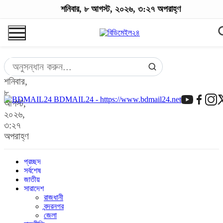
শনিবার, ৮ আগস্ট, ২০২৬, ৩:২৭ অপরাহ্ণ
শনিবার,
৮
BDMAIL24 - https://www.bdmail24.net
আগস্ট,
২০২৬,
৩:২৭
অপরাহ্ণ
প্রচ্ছদ
সর্বশেষ
জাতীয়
সারাদেশ
রাজধানী
বন্দরনগর
জেলা