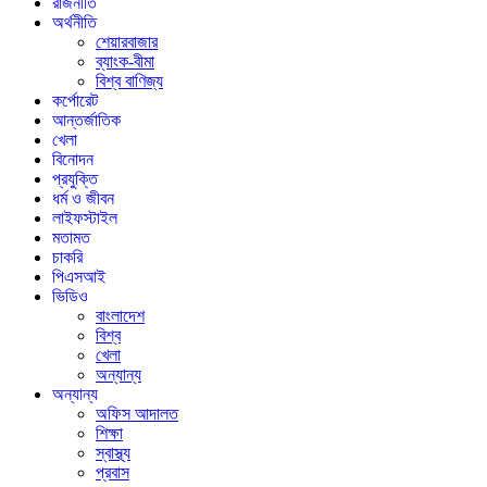
রাজনীতি
অর্থনীতি
শেয়ারবাজার
ব্যাংক-বীমা
বিশ্ব বাণিজ্য
কর্পোরেট
আন্তর্জাতিক
খেলা
বিনোদন
প্রযুক্তি
ধর্ম ও জীবন
লাইফস্টাইল
মতামত
চাকরি
পিএসআই
ভিডিও
বাংলাদেশ
বিশ্ব
খেলা
অন্যান্য
অন্যান্য
অফিস আদালত
শিক্ষা
স্বাস্থ্য
প্রবাস