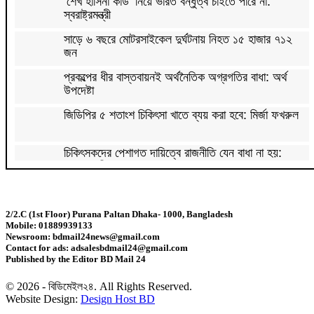
‘শেখ হাসিনা কার্ড’ নিয়ে ভারত বন্ধুত্ব চাইতে পারে না:
স্বরাষ্ট্রমন্ত্রী
সাড়ে ৬ বছরে মোটরসাইকেল দুর্ঘটনায় নিহত ১৫ হাজার ৭১২
জন
প্রকল্পের ধীর বাস্তবায়নই অর্থনৈতিক অগ্রগতির বাধা: অর্থ
উপদেষ্টা
জিডিপির ৫ শতাংশ চিকিৎসা খাতে ব্যয় করা হবে: মির্জা ফখরুল
চিকিৎসকদের পেশাগত দায়িত্বে রাজনীতি যেন বাধা না হয়:
প্রধানমন্ত্রী
চিকিৎসক সমাবেশের উদ্বোধন করেছেন প্রধানমন্ত্রী
2/2.C (1st Floor) Purana Paltan Dhaka- 1000, Bangladesh
Mobile: 01889939133
আগস্টের শেষ দিকে টানা ৪ দিনের ছুটি
Newsroom: bdmail24news@gmail.com
Contact for ads: adsalesbdmail24@gmail.com
Published by the Editor BD Mail 24
বাজার সিন্ডিকেট ও মজুতদারি করলে কঠোর ব্যবস্থা: আইনমন্ত্রী
© 2026 - বিডিমেইল২৪. All Rights Reserved.
Website Design:
Design Host BD
ফিফা সভাপতির বিরুদ্ধে এবার ‘বিয়ে বহির্ভূত প্রেমে’র অভিযোগ