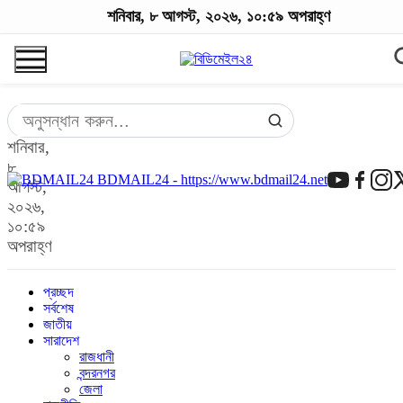
শনিবার, ৮ আগস্ট, ২০২৬, ১০:৫৯ অপরাহ্ণ
শনিবার,
৮
BDMAIL24 - https://www.bdmail24.net
আগস্ট,
২০২৬,
১০:৫৯
অপরাহ্ণ
প্রচ্ছদ
সর্বশেষ
জাতীয়
সারাদেশ
রাজধানী
বন্দরনগর
জেলা