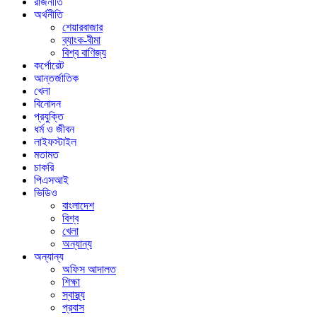
রাজনীতি
অর্থনীতি
শেয়ারবাজার
ব্যাংক-বীমা
বিশ্ব বাণিজ্য
কর্পোরেট
আন্তর্জাতিক
খেলা
বিনোদন
প্রযুক্তি
ধর্ম ও জীবন
লাইফস্টাইল
মতামত
চাকরি
পিএসআই
ভিডিও
বাংলাদেশ
বিশ্ব
খেলা
অন্যান্য
অন্যান্য
অফিস আদালত
শিক্ষা
স্বাস্থ্য
প্রবাস