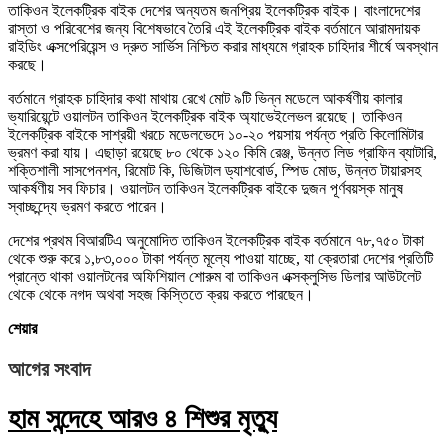
তাকিওন ইলেকট্রিক বাইক দেশের অন্যতম জনপ্রিয় ইলেকট্রিক বাইক। বাংলাদেশের
রাস্তা ও পরিবেশের জন্য বিশেষভাবে তৈরি এই ইলেকট্রিক বাইক বর্তমানে আরামদায়ক
রাইডিং এক্সপেরিয়েন্স ও দ্রুত সার্ভিস নিশ্চিত করার মাধ্যমে গ্রাহক চাহিদার শীর্ষে অবস্থান
করছে।
বর্তমানে গ্রাহক চাহিদার কথা মাথায় রেখে মোট ৯টি ভিন্ন মডেলে আকর্ষণীয় কালার
ভ্যারিয়েন্টে ওয়ালটন তাকিওন ইলেকট্রিক বাইক অ্যাভেইলেভল রয়েছে। তাকিওন
ইলেকট্রিক বাইকে সাশ্রয়ী খরচে মডেলভেদে ১০-২০ পয়সায় পর্যন্ত প্রতি কিলোমিটার
ভ্রমণ করা যায়। এছাড়া রয়েছে ৮০ থেকে ১২০ কিমি রেঞ্জ, উন্নত লিড গ্রাফিন ব্যাটারি,
শক্তিশালী সাসপেনশন, রিমোট কি, ডিজিটাল ড্যাশবোর্ড, স্পিড মোড, উন্নত টায়ারসহ
আকর্ষণীয় সব ফিচার। ওয়ালটন তাকিওন ইলেকট্রিক বাইকে দুজন পূর্ণবয়স্ক মানুষ
স্বাচ্ছন্দ্যে ভ্রমণ করতে পারেন।
দেশের প্রথম বিআরটিএ অনুমোদিত তাকিওন ইলেকট্রিক বাইক বর্তমানে ৭৮,৭৫০ টাকা
থেকে শুরু করে ১,৮৩,০০০ টাকা পর্যন্ত মূল্যে পাওয়া যাচ্ছে, যা ক্রেতারা দেশের প্রতিটি
প্রান্তে থাকা ওয়ালটনের অফিশিয়াল শোরুম বা তাকিওন এক্সক্লুসিভ ডিলার আউটলেট
থেকে থেকে নগদ অথবা সহজ কিস্তিতে ক্রয় করতে পারছেন।
শেয়ার
আগের সংবাদ
হাম সন্দেহে আরও ৪ শিশুর মৃত্যু