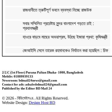
রাজধানীতে ত্রুটিপূর্ণ ভবনে ব্যবস্থা নিচ্ছে রাজউক
সবার সম্মিলিত প্রচেষ্টায় সুন্দর বাংলাদেশ গড়তে চাই :
প্রধানমন্ত্রী
হাওরে বাড়বে মাছের অভয়াশ্রম, উঠছে ইজারা প্রথা: কৃষিমন্ত্রী
জেআইসি সেলে তারেক রহমানকেও নির্যাতন করা হয়েছিল : চিফ
প্রসিকিউটর
পাকিস্তানে রপ্তানি হবে বাংলাদেশের আনারস
2/2.C (1st Floor) Purana Paltan Dhaka- 1000, Bangladesh
Mobile: 01889939133
২০২৭ সালের রমজান ও ঈদের সম্ভাব্য তারিখ জানা গেল
Newsroom: bdmail24news@gmail.com
Contact for ads: adsalesbdmail24@gmail.com
Published by the Editor BD Mail 24
‘শেখ হাসিনা কার্ড’ নিয়ে ভারত বন্ধুত্ব চাইতে পারে না:
স্বরাষ্ট্রমন্ত্রী
© 2026 - বিডিমেইল২৪. All Rights Reserved.
Website Design:
Design Host BD
সাড়ে ৬ বছরে মোটরসাইকেল দুর্ঘটনায় নিহত ১৫ হাজার ৭১২
জন