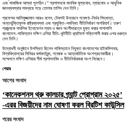
এবং সামাজিক আস্থা পুনর্গঠন।” প্রশাসনকে মানবিক মূল্যবোধ, ন্যায়বোধ ও আধুনিক
জ্ঞানব্যবস্থার সমন্বয়ে গড়ে তোলার তাগিদ দেন তিনি।
প্রফেসর আনিসুজ্জামান আরও বলেন, টেকসই উন্নয়নে গবেষণা–নির্ভর সিদ্ধান্ত,
অন্তর্ভুক্তিমূলক রাষ্ট্রব্যবস্থা এবং প্রযুক্তি–সমন্বিত নীতিনির্ধারণ অপরিহার্য। তরুণ
প্রজন্মকে পাবলিক ইনোভেশন ল্যাব ও জ্ঞান অংশীদারত্বে যুক্ত করার পাশাপাশি
বাংলাদেশ–পাকিস্তান দক্ষিণ এশিয়া নীতি–কূটনীতি প্ল্যাটফর্ম শক্তিশালী করার ওপর গুরুত্ব
দেন তিনি।
উদ্বোধনী অনুষ্ঠানে উপস্থিত ছিলেন পাকিস্তানে নিযুক্ত বাংলাদেশের হাইকমিশনার,
বিশ্ববিদ্যালয়ের সিনিয়র কর্মকর্তাবৃন্দ, গবেষক ও আন্তর্জাতিক অংশগ্রহণকারীরা।
সম্মেলনে দক্ষিণ এশিয়ার শীর্ষ প্রশাসনবিদ ও নীতিনির্ধারকরা অংশ নিচ্ছেন।
শেয়ার
আগের সংবাদ
‘কানেকশনস থ্রু কালচার গ্র্যান্ট প্রোগ্রাম ২০২৫’
-এরর বিজয়ীদের নাম ঘোষণা করল ব্রিটিশ কাউন্সিল
পরের সংবাদ