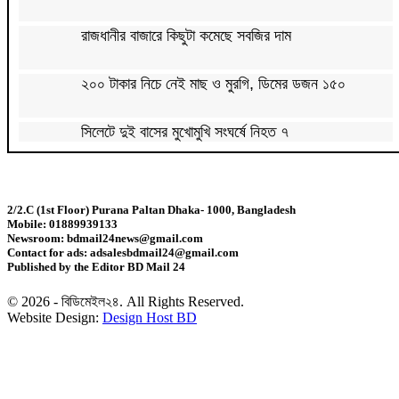
রাজধানীর বাজারে কিছুটা কমেছে সবজির দাম
২০০ টাকার নিচে নেই মাছ ও মুরগি, ডিমের ডজন ১৫০
সিলেটে দুই বাসের মুখোমুখি সংঘর্ষে নিহত ৭
দেশের সাত অঞ্চলে ৬০ কিলোমিটার বেগে ঝড়-বৃষ্টির সতর্কতা
2/2.C (1st Floor) Purana Paltan Dhaka- 1000, Bangladesh
Mobile: 01889939133
বগুড়ায় বাসচাপায় নিহত ৬
Newsroom: bdmail24news@gmail.com
Contact for ads: adsalesbdmail24@gmail.com
Published by the Editor BD Mail 24
জন্মসূত্রে মার্কিন নাগরিকত্ব সীমিতের বিলে স্বাক্ষর করলেন
ট্রাম্প
© 2026 - বিডিমেইল২৪. All Rights Reserved.
Website Design:
Design Host BD
জুলাই গণঅভ্যুত্থান বিতর্কিত করার অপচেষ্টা চলছে:
সমাজকল্যাণ প্রতিমন্ত্রী
২৪ ঘণ্টায় ডেঙ্গু নিয়ে হাসপাতালে ভর্তি ৪৭১