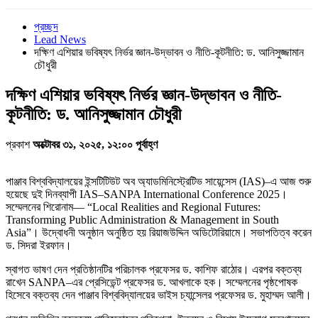
প্রচ্ছদ
Lead News
দক্ষিণ এশিয়ার ভবিষ্যৎ নির্ভর জ্ঞান-উদ্ভাবন ও নীতি-কূটনীতি: ড. আনিসুজ্জামান
চৌধুরী
দক্ষিণ এশিয়ার ভবিষ্যৎ নির্ভর জ্ঞান-উদ্ভাবন ও নীতি-
কূটনীতি: ড. আনিসুজ্জামান চৌধুরী
প্রকাশ
অক্টোবর ৩১, ২০২৫, ১২:০০ পূর্বাহ্ণ
পাঞ্জাব বিশ্ববিদ্যালয়ের ইন্সটিটিউট অব অ্যাডমিনিস্ট্রেটিভ সায়েন্সেস (IAS)–এ আজ শুরু
হয়েছে দুই দিনব্যাপী IAS–SANPA International Conference 2025।
সম্মেলনের শিরোনাম— “Local Realities and Regional Futures:
Transforming Public Administration & Management in South
Asia”। উদ্বোধনী অনুষ্ঠান অনুষ্ঠিত হয় রিয়াজউদ্দিন অডিটোরিয়ামে। সভাপতিত্ব করেন
ড. সিদরা ইরফান।
স্বাগত ভাষণ দেন প্রতিষ্ঠানটির পরিচালক প্রফেসর ড. কাশিফ রাঠোর। এরপর বক্তব্য
রাখেন SANPA–এর প্রেসিডেন্ট প্রফেসর ড. আখলাকে হক। সম্মেলনের পৃষ্ঠপোষক
হিসেবে বক্তব্য দেন পাঞ্জাব বিশ্ববিদ্যালয়ের ভাইস চ্যান্সেলর প্রফেসর ড. মুহাম্মদ আলী।