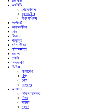
রাজনীতি
অর্থনীতি
শেয়ারবাজার
ব্যাংক-বীমা
বিশ্ব বাণিজ্য
কর্পোরেট
আন্তর্জাতিক
খেলা
বিনোদন
প্রযুক্তি
ধর্ম ও জীবন
লাইফস্টাইল
মতামত
চাকরি
পিএসআই
ভিডিও
বাংলাদেশ
বিশ্ব
খেলা
অন্যান্য
অন্যান্য
অফিস আদালত
শিক্ষা
স্বাস্থ্য
প্রবাস