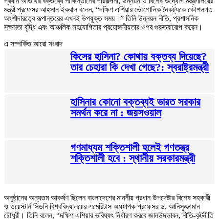
প্রধান অতিথির বক্তব্যে পাকিস্তানের পরিকল্পনা, উন্নয়ন ও বিশেষ উদ্যোগ মন্ত্রণালয়ের
মন্ত্রী প্রফেসর আহসান ইকবাল বলেন, “দক্ষিণ এশিয়ার ভৌগোলিক নৈকট্যকে কৌশলগত
অংশীদারত্বে রূপান্তরের এখনই উপযুক্ত সময়।” তিনি উন্নয়ন নীতি, প্রশাসনিক
সক্ষমতা বৃদ্ধি এবং আঞ্চলিক সহযোগিতার প্রয়োজনীয়তার ওপর গুরুত্বারোপ করেন।
এ সম্পর্কিত আরো সংবাদ
কিসের হাসিনা? কোথায় বক্তব্য দিয়েছে?
তার চেহারা কি দেখা গেছে?: স্বরাষ্ট্রমন্ত্রী
হাসিনার কোনো বক্তব্যই ভারত সরকার
সমর্থন করে না : জয়সওয়াল
গণমাধ্যম শক্তিশালী হলেই গণতন্ত্র
শক্তিশালী হবে : স্থানীয় সরকারমন্ত্রী
অনুষ্ঠানের অন্যতম আকর্ষণ ছিলেন বাংলাদেশের মাননীয় প্রধান উপদেষ্টার বিশেষ সহকারী
ও ওয়েস্টার্ন সিডনি বিশ্ববিদ্যালয়ের এমেরিটাস অধ্যাপক প্রফেসর ড. আনিসুজ্জামান
চৌধুরী। তিনি বলেন, “দক্ষিণ এশিয়ার ভবিষ্যৎ নির্ধারণ করবে জ্ঞানউদ্ভাবন, নীতি-কূটনীতি