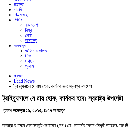
মতামত
চাকরি
পিএসআই
ভিডিও
বাংলাদেশ
বিশ্ব
খেলা
অন্যান্য
অন্যান্য
অফিস আদালত
শিক্ষা
স্বাস্থ্য
প্রবাস
প্রচ্ছদ
Lead News
ট্রাইব্যুনালে যে রায় হোক, কার্যকর হবে: স্বরাষ্ট্র উপদেষ্টা
ট্রাইব্যুনালে যে রায় হোক, কার্যকর হবে: স্বরাষ্ট্র উপদেষ্টা
প্রকাশ
নভেম্বর ১৬, ২০২৫, ৪:২৭ অপরাহ্ণ
স্বরাষ্ট্র উপদেষ্টা লেফটেন্যান্ট জেনারেল (অব.) মো. জাহাঙ্গীর আলম চৌধুরী বলেছেন, আগাম