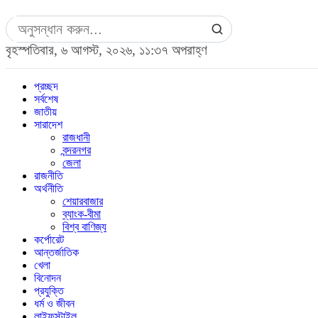
বৃহস্পতিবার, ৬ আগস্ট, ২০২৬, ১১:৩৭ অপরাহ্ণ
প্রচ্ছদ
সর্বশেষ
জাতীয়
সারাদেশ
রাজধানী
বন্দরনগর
জেলা
রাজনীতি
অর্থনীতি
শেয়ারবাজার
ব্যাংক-বীমা
বিশ্ব বাণিজ্য
কর্পোরেট
আন্তর্জাতিক
খেলা
বিনোদন
প্রযুক্তি
ধর্ম ও জীবন
লাইফস্টাইল